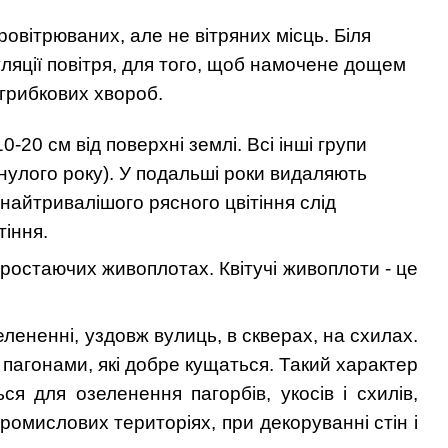
овітрюваних, але не вітряних місць. Біля
ляції повітря, для того, щоб намочене дощем
грибкових хвороб.
-20 см від поверхні землі. Всі інші групи
инулого року). У подальші роки видаляють
 найтривалішого рясного цвітіння слід
тіння.
озростаючих живоплотах. Квітучі живоплоти - це
елененні, уздовж вулиць, в скверах, на схилах.
агонами, які добре кущаться. Такий характер
ся для озеленення пагорбів, укосів і схилів,
омислових територіях, при декоруванні стін і