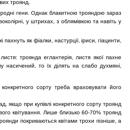
ових троянд.
риродні гени. Однак блакитною трояндою зараз
околірні, у штрихах, з облямівкою та навіть у
пахнуть як фіалки, настурції, іриси, гіацинти,
листя: троянда еглантерія, листя якої пахне
у насичений, то їх ділять на слабо духмяні,
і конкретного сорту треба враховувати його
д, якщо при купівлі конкретного сорту троянд
вого квітування. Лише близько 60-70% троянд
роянди покриваються квітами трохи пізніше, а