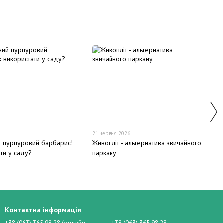
21 червня 2026
 пурпуровий барбарис!
Живопліт - альтернатива звичайного
ти у саду?
паркану
Контактна інформація
+38 (063) 365 98 28 (онлайн
+38 (063) 365 98 28