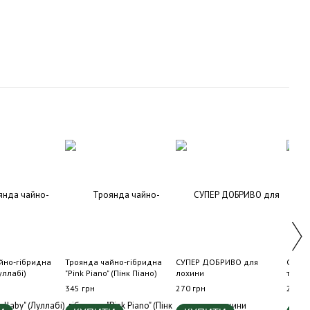
йно-гібридна
Троянда чайно-гібридна
СУПЕР ДОБРИВО для
СУПЕ
уллабі)
"Pink Piano" (Пінк Піано)
лохини
троян
345 грн
270 грн
270 г