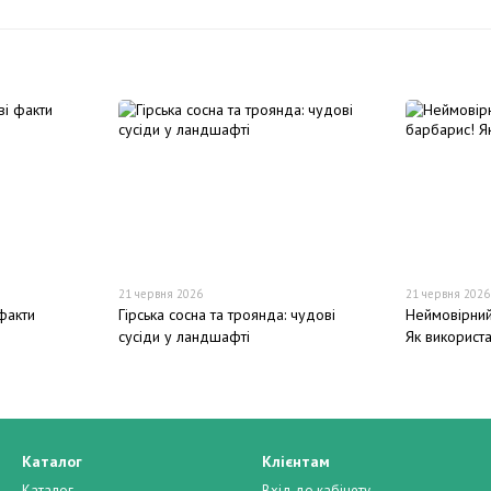
21 червня 2026
21 червня 2026
факти
Гірська сосна та троянда: чудові
Неймовірний
сусіди у ландшафті
Як використа
Каталог
Клієнтам
Каталог
Вхід до кабінету