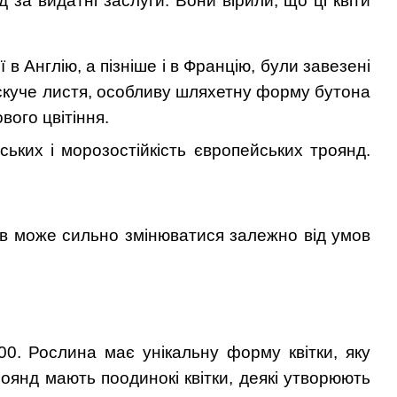
д за видатні заслуги. Вони вірили, що ці квіти
ї в Англію, а пізніше і в Францію, були завезені
лискуче листя, особливу шляхетну форму бутона
вого цвітіння.
ських і морозостійкість європейських троянд.
ів може сильно змінюватися залежно від умов
200. Рослина має унікальну форму квітки, яку
роянд мають поодинокі квітки, деякі утворюють