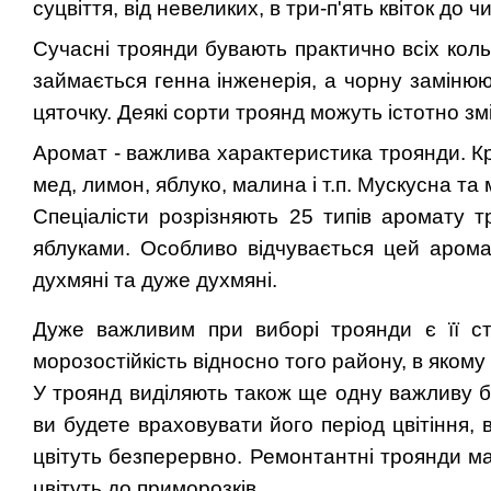
суцвіття, від невеликих, в три-п'ять квіток до 
Сучасні троянди бувають
практично всіх коль
займається генна інженерія, а чорну замінюют
цяточку. Деякі сорти троянд можуть істотно
зм
Аромат - важлива характеристика троянди. Крім
мед, лимон, яблуко, малина і т.п. Мускусна та
Спеціалісти розрізняють 25 типів аромату т
яблуками. Особливо відчувається цей аромат
духмяні та дуже духмяні.
Дуже важливим при виборі троянди є її сті
морозостійкість відносно того району, в яком
У троянд виділяють також ще одну важливу бі
ви будете враховувати його період цвітіння
цвітуть безперервно. Ремонтантні троянди ма
цвітуть до приморозків.