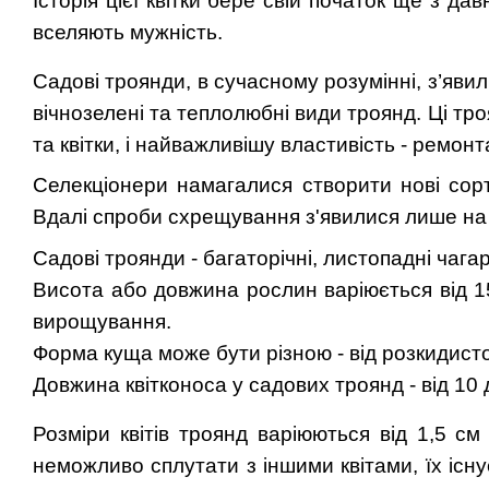
Історія цієї квітки бере свій початок ще з да
вселяють мужність.
Садові троянди, в сучасному розумінні, з’явилис
вічнозелені та теплолюбні види троянд. Ці тр
та квітки, і найважливішу властивість - ремонт
Селекціонери намагалися створити нові сорти
Вдалі спроби схрещування з'явилися лише на 
Садові троянди - багаторічні, листопадні чаг
Висота або довжина рослин варіюється від 1
вирощування.
Форма куща може бути різною - від розкидистої
Довжина квітконоса у садових троянд - від 10 
Розміри квітів троянд варіюються від 1,5 см
неможливо сплутати з іншими квітами, їх існу