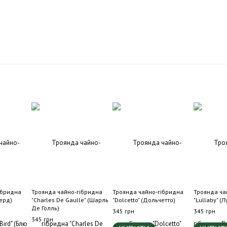
ібридна
Троянда чайно-гібридна
Троянда чайно-гібридна
Троянда ча
Берд)
"Charles De Gaulle" (Шарль
"Dolcetto" (Дольчетто)
"Lullaby" (Л
Де Голль)
345 грн
345 грн
345 грн