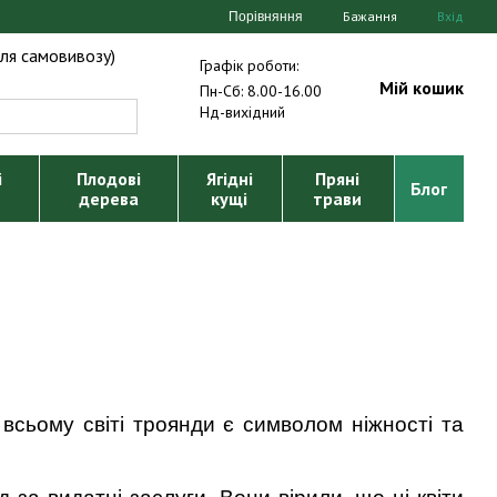
Бажання
Вхід
Порівняння
ля самовивозу)
Графік роботи:
Мій кошик
Пн-Сб: 8.00-16.00
Нд-вихідний
і
Плодові
Ягідні
Пряні
Блог
дерева
кущі
трави
 всьому світі троянди є символом ніжності та