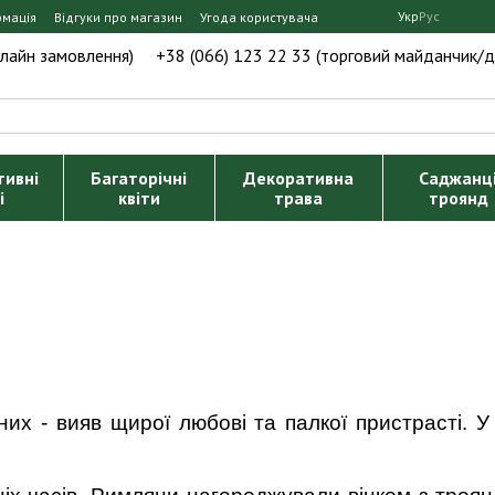
Укр
Рус
рмація
Відгуки про магазин
Угода користувача
нлайн замовлення)
+38 (066) 123 22 33 (торговий майданчик/д
тивні
Багаторічні
Декоративна
Саджанц
і
квіти
трава
троянд
них - вияв щирої любові та палкої пристрасті. У