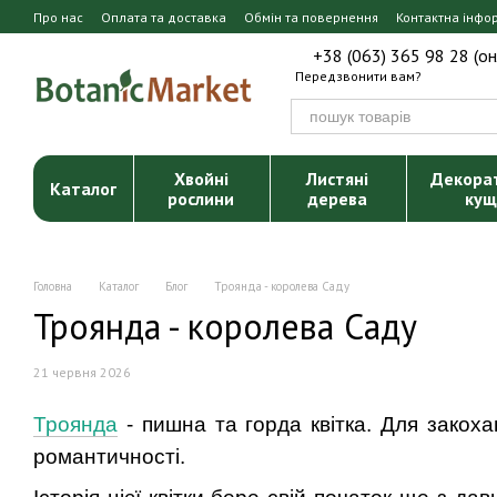
Перейти до основного контенту
Про нас
Оплата та доставка
Обмін та повернення
Контактна інфо
+38 (063) 365 98 28 (о
Передзвонити вам?
Хвойні
Листяні
Декора
Каталог
рослини
дерева
кущ
Головна
Каталог
Блог
Троянда - королева Саду
Троянда - королева Саду
21 червня 2026
Троянда
- пишна та горда квітка. Для закоха
романтичності.