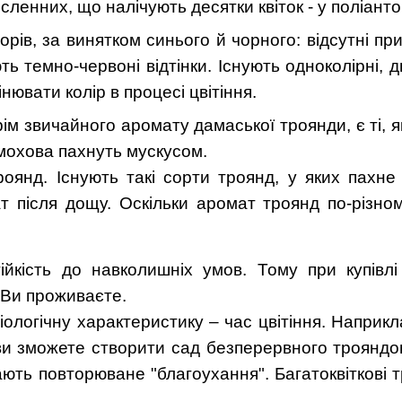
численних, що налічують десятки квіток - у поліант
орів
, за винятком синього й чорного: відсутні п
ь темно-червоні відтінки. Існують одноколірні, дв
інювати колір в процесі цвітіння
.
 звичайного аромату дамаської троянди, є ті, які 
 мохова пахнуть мускусом.
роянд. Існують такі сорти троянд, у яких пахне 
 після дощу. Оскільки аромат троянд по-різном
йкість до навколишніх умов. Тому при купівл
у Ви проживаєте.
ологічну характеристику – час цвітіння. Наприкла
, ви зможете створити сад безперервного трояндо
ють повторюване "благоухання". Багатоквіткові т