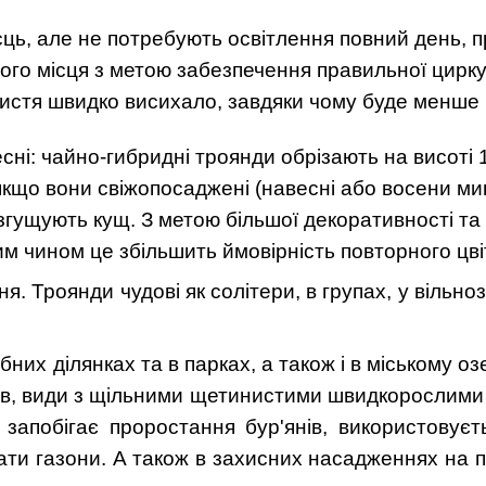
ь, але не потребують освітлення повний день, пр
ого місця з метою забезпечення правильної цирку
истя швидко висихало, завдяки чому буде менше 
ні: чайно-гибридні троянди обрізають на висоті 10
у якщо вони свіжопосаджені (навесні або восени м
що згущують кущ. З метою більшої декоративності та
аким чином це збільшить ймовірність повторного цві
ня. Троянди чудові як солітери, в групах, у вільн
них ділянках та в парках, а також і в міському оз
ів, види з щільними щетинистими швидкорослими п
 запобігає проростання бур'янів, використовуєть
ати газони. А також в захисних насадженнях на пр