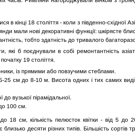
вніх часів. Римляни нагороджували вінком з троян
я в кінці 18 століття - коли з південно-східної Азі
оянди мали нові декоративні функції: шкірясте б
антність, тобто здатність до тривалого багаторазо
, які б поєднували в собі ремонтантність азіат
початку 19 століття.
арники, із прямими або повзучими стеблами.
5-25 см до 8-10 м. Висота одних і тих самих вид
 до вузької пірамідальної.
до 100 см.
 до 18 см, кількість пелюсток квітки - від 5 до 
є близько десяти різних типів. Більшість сортів т