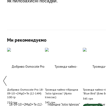
як пилозахисні посадки.
Ми рекомендуємо
Добриво Osmocote Pro 18-
Троянда чайно-гібридна
Троянда чайно-г
09-10 +2MgO+Te (12-14M)
"Jolio Iglesias" (Хуліо
"Blue Bird" (Блю 
100 гр
Іглесіас)
345 грн
250 грн
345 грн