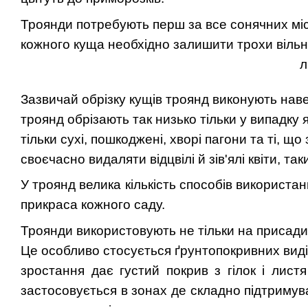
Троянди потребують перш за все сонячних місц
кожного куща необхідно залишити трохи вільн
л
Зазвичай обрізку кущів троянд виконують навес
троянд обрізаю
ть так низько тільки у випадк
тільки сухі, пошкоджені, хворі пагони та ті, 
своєчасно видаляти відцвілі й зів'ялі квіти, т
У троянд велика кількість способів використан
прикраса кожного саду.
Троянди
використовують
не тільки на присадиб
Це особливо стосується ґрунтопокривних вид
зростання дає густий покрив з гілок і листя
застосовується в зонах де складно підтримув