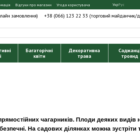
Укр
Рус
рмація
Відгуки про магазин
Угода користувача
нлайн замовлення)
+38 (066) 123 22 33 (торговий майданчик/д
тивні
Багаторічні
Декоративна
Саджанц
і
квіти
трава
троянд
рямостійних чагарників. Плоди деяких видів не 
безпечні. На садових ділянках можна зустріти т