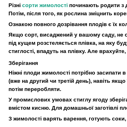
Різні
сорти жимолості
починають родити з д
Потім, після того, як рослина зміцнить ко
Ознакою повного дозрівання плодів є їх ко
Якщо сорт, висаджений у вашому саду, не о
під кущем розстеляється плівка, на яку буд
стиглості, впадуть на плівку. Але врахуйт
Зберігання
Ніжні плоди жимолості потрібно засипати 
(вже на другий чи третій день), навіть якщ
потім переробляти.
У промислових умовах стиглу ягоду зберіга
вмістом кисню. Для домашньої заготівлі п
З жимолості варять варення, готують соки, 