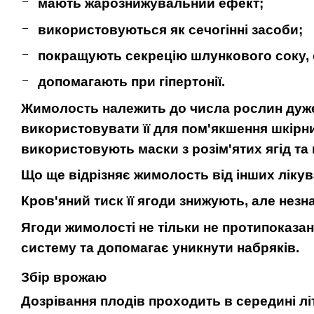
мають жарознижувальний ефект;
використовуються як сечогінні засоби;
покращують секрецію шлункового соку, 
допомагають при гіпертонії.
Жимолость належить до числа рослин дуже 
використовувати її для пом'якшення шкірни
використовують маски з розім'ятих ягід та 
Що ще відрізняє жимолость від інших лікув
Кров'яний тиск її ягоди знижують, але незн
Ягоди жимолості не тільки не протипоказані
систему та допомагає уникнути набряків.
Збір врожаю
Дозрівання плодів проходить в середині лі