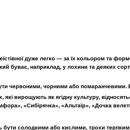
еїстівної дуже легко — за їх кольором та форм
кий буває, наприклад, у лохини та деяких сорт
ти червоними, чорними або помаранчевими. Во
, які вирощують як ягідну культуру, відносять
мфора», «Сибірячка», «Альтаїр», «Дочка велет
ь бути солодкими або кислими, трохи терпкими