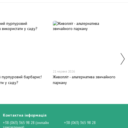
21 червня 2026
 пурпуровий барбарис!
Живопліт - альтернатива звичайного
ти у саду?
паркану
Контактна інформація
+38 (063) 365 98 28 (онлайн
+38 (063) 365 98 28
замовлення)