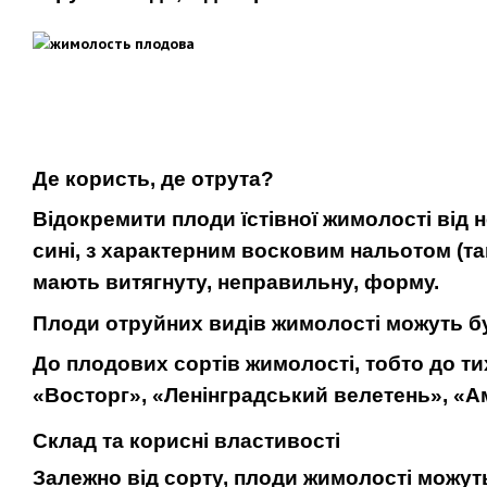
Де користь, де отрута?
Відокремити плоди їстівної жимолості від н
сині, з характерним восковим нальотом (та
мають витягнуту, неправильну, форму.
Плоди отруйних видів жимолості можуть бу
До плодових сортів жимолості, тобто до тих
«Восторг», «Ленінградський велетень», «А
Склад та корисні властивості
Залежно від сорту, плоди жимолості можут