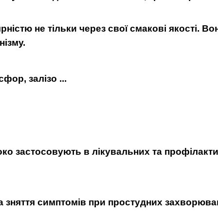
стю не тільки через свої смакові якості. Вони
нізму.
фор, залізо ...
ко застосовують в лікувальних та профілактич
а зняття симптомів при простудних захворюва