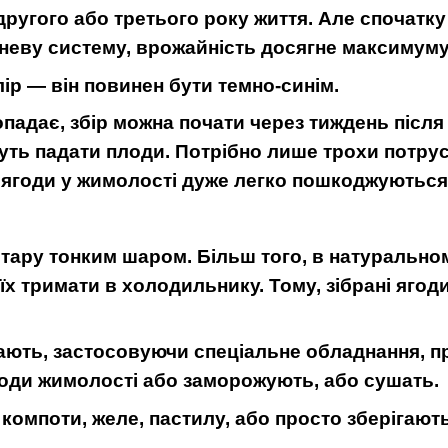
ругого або третього року життя. Але спочатк
реневу систему, врожайність досягне максимуму
лір — він повинен бути темно-синім.
падає, збір можна почати через тиждень після 
уть падати плоди. Потрібно лише трохи потруси
е, ягоди у жимолості дуже легко пошкоджуються
в тару тонким шаром. Більш того, в натуральн
о їх тримати в холодильнику. Тому, зібрані яго
ють, застосовуючи спеціальне обладнання, при 
лоди жимолості або заморожують, або сушать.
компоти, желе, пастилу, або просто зберігають