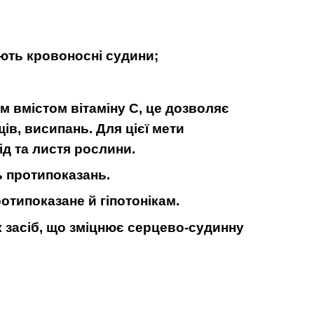
ють кровоносні судини;
 вмістом вітаміну С, це дозволяє
ів, висипань. Для цієї мети
ід та листя рослини.
ь протипоказань.
ротипоказане й гіпотонікам.
к засіб, що зміцнює серцево-судинну