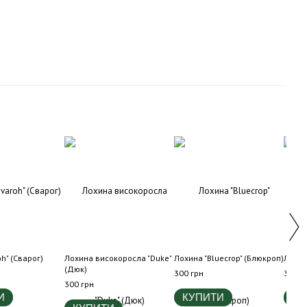
oh" (Сварог)
Лохина високоросла "Duke"
Лохина "Bluecrop" (Блюкроп)
Лохин
(Дюк)
300 грн
300 г
300 грн
И
КУПИТИ
КУ