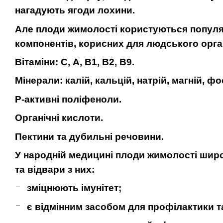
нагадують ягоди лохини.
Але плоди жимолості користуються популярні
компонентів, корисних для людського орга
Вітаміни: С, А, В1, В2, В9.
Мінерали: калій, кальцій, натрій, магній, фос
Р-активні поліфеноли.
Органічні кислоти.
Пектини та дубильні речовини.
У народній медицині плоди жимолості широ
та відвари з них:
зміцнюють імунітет;
є відмінним засобом для профілактики т