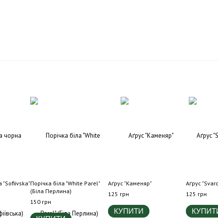
"Sofiivska"
Порічка біла "White Parel"
Аґрус "Каменяр"
Аґрус "Svar
(Біла Перлина)
125 грн
125 грн
150 грн
КУПИТИ
КУПИТ