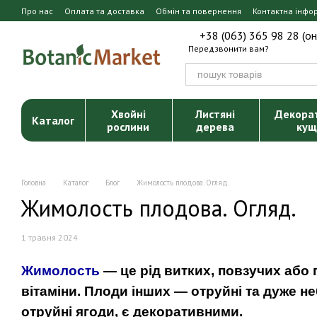
Перейти до основного контенту
Про нас
Оплата та доставка
Обмін та повернення
Контактна інфо
+38 (063) 365 98 28 (о
Передзвонити вам?
Хвойні
Листяні
Декора
Каталог
рослини
дерева
кущ
Головна
Каталог
Блог
Жимолость плодова. Огляд.
Жимолость плодова. Огляд.
1 травня 2024
Жимолость
— це рід витких, повзучих або п
вітаміни. Плоди інших — отруйні та дуже не
отруйні ягоди, є декоративними.