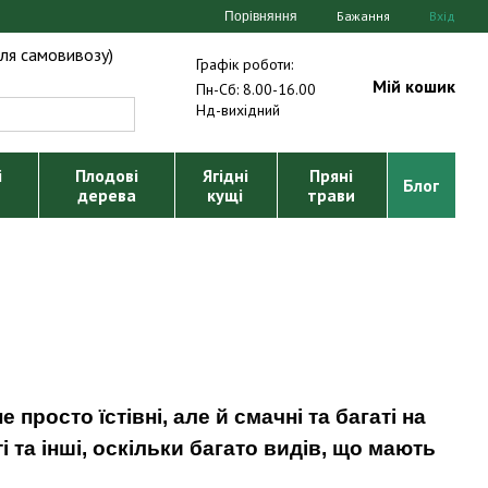
Бажання
Вхід
Порівняння
ля самовивозу)
Графік роботи:
Мій кошик
Пн-Сб: 8.00-16.00
Нд-вихідний
і
Плодові
Ягідні
Пряні
Блог
дерева
кущі
трави
просто їстівні, але й смачні та багаті на
і та інші, оскільки багато видів, що мають