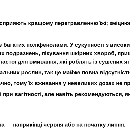
сприяють кращому перетравленню їжі; зміцню
багатих поліфенолами. У сукупності з високим
х подразнень, лікування шкірних хвороб, прищ
настої для вмивання, які роблять із сушених яг
альних рослин, так це майже повна відсутніст
ачно, тому їх вживання у невеликих дозах не п
 при вагітності, але навіть рекомендуються, я
та — наприкінці червня або на початку липня.