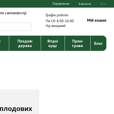
Бажання
Вхід
Порівняння
ля самовивозу)
Графік роботи:
Мій кошик
Пн-Сб: 8.00-16.00
Нд-вихідний
і
Плодові
Ягідні
Пряні
Блог
дерева
кущі
трави
 плодових