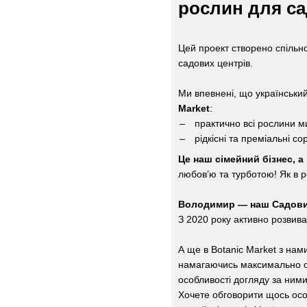
рослин для са
Цей проект створено спільн
садових центрів.
Ми впевнені, що український
Market
:
практично всі рослини м
рідкісні та преміальні с
Це наш сімейний бізнес, а
любов’ю та турботою! Як в р
Володимир — наш Садов
З 2020 року активно розвива
А ще в Botanic Market з на
намагаючись максимально оз
особливості догляду за ними
Хочете обговорити щось особ