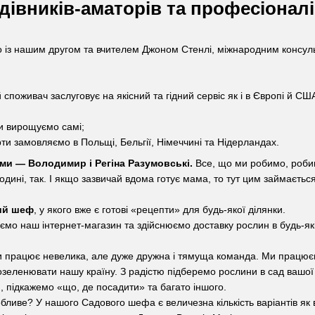
дівників-аматорів та професіонал
о із нашим другом та вчителем Джоном Стенлі, міжнародним консуль
 споживач заслуговує на якісний та гідний сервіс як і в Європі й СШ
и вирощуємо самі;
орти замовляємо в Польщі, Бельгії, Німеччині та Нідерландах.
 ми — Володимир і Регіна Разумовські.
Все, що ми робимо, роби
одині, так. І якщо зазвичай вдома готує мама, то тут цим займається
ий шеф
, у якого вже є готові «рецепти» для будь-якої ділянки.
ємо наш інтернет-магазин та здійснюємо доставку рослин в будь-які
ми працює невелика, але дуже дружна і тямуща команда. Ми працює
еленювати нашу країну. З радістю підберемо рослини в сад вашої м
, підкажемо «що, де посадити» та багато іншого.
ливе? У нашого Садового шефа є величезна кількість варіантів як 