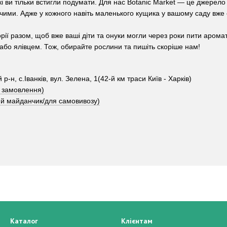
які ви тільки встигли подумати. Для нас Botanic Market — це джерело
ючими. Адже у кожного навіть маленького кущика у вашому саду вже 
орії разом, щоб вже ваші діти та онуки могли через роки пити арома
або ялівцем. Тож, обирайте рослини та пишіть скоріше нам!
р-н, с.Іванків, вул. Зелена, 1(42-й км траси Київ - Харків)
н замовлення)
вий майданчик/для самовивозу)
Каталог
Клієнтам