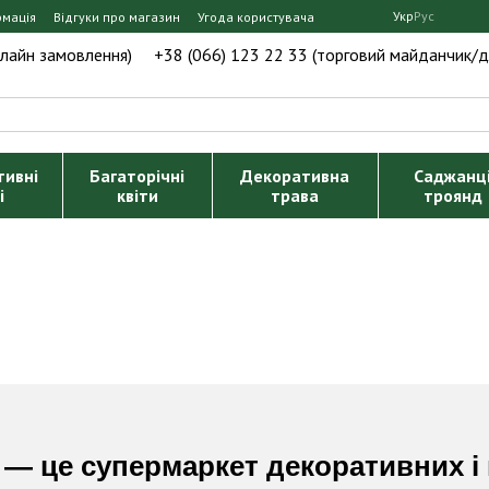
Укр
Рус
рмація
Відгуки про магазин
Угода користувача
нлайн замовлення)
+38 (066) 123 22 33 (торговий майданчик/д
тивні
Багаторічні
Декоративна
Саджанц
і
квіти
трава
троянд
— це супермаркет декоративних і