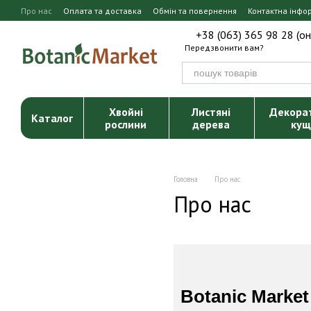
Перейти до основного контенту
Про нас
Оплата та доставка
Обмін та повернення
Контактна інфо
+38 (063) 365 98 28 (о
Передзвонити вам?
Хвойні
Листяні
Декора
Каталог
рослини
дерева
кущ
Головна
Про нас
Про нас
Botanic Market