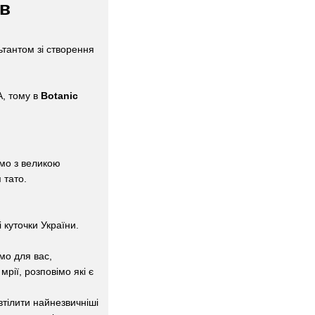
ів
тантом зі створення
А, тому в
Botanic
мо з великою
 тато.
 куточки України.
мо для вас,
рії, розповімо які є
втілити найнезвичніші