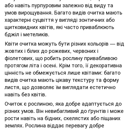
або навіть пурпуровим залежно від виду та
умов вирощування. Багато видів очитка мають
характерні суцвіття у вигляді зонтичних або
щитковидних квітів, які часто приваблюють
бджіл і метеликів.
Квіти очитка можуть бути різних кольорів — від
жовтих і білих до рожевих, червоних і
фіолетових, що робить рослину привабливою
протягом літа і осені. Крім того, її декоративна
цінність не обмежується лише квітами: багато
видів очитка мають цікаву текстуру та форму
листя, що дозволяє їм виглядати естетично
навіть без квітів.
Очиток є рослиною, яка добре адаптується до
різних умов. Він невибагливий до ґрунтів і може
рости навіть на бідних, скелястих або піщаних
землях. Рослина віддає перевагу добре