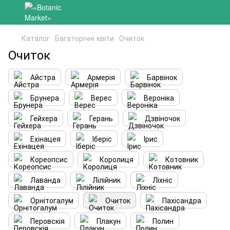
Каталог
Багаторічні квіти
Очиток
Очиток
Айстра
Армерія
Барвінок
Брунера
Верес
Вероніка
Гейхера
Герань
Дзвіночок
Ехінацея
Іберіс
Ірис
Кореопсис
Королиця
Котовник
Лаванда
Лілійник
Ліхніс
Орнітогалум
Очиток
Пахісандра
Перовскія
Плакун
Полин