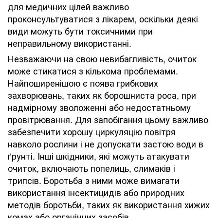
для медичних цілей важливо
проконсультуватися з лікарем, оскільки деякі
види можуть бути токсичними при
неправильному використанні.
Незважаючи на свою невибагливість, очиток
може стикатися з кількома проблемами.
Найпоширенішою є поява грибкових
захворювань, таких як борошниста роса, при
надмірному зволоженні або недостатньому
провітрювання. Для запобігання цьому важливо
забезпечити хорошу циркуляцію повітря
навколо рослини і не допускати застою води в
ґрунті. Інші шкідники, які можуть атакувати
очиток, включають попелиць, слимаків і
трипсів. Боротьба з ними може вимагати
використання інсектицидів або природних
методів боротьби, таких як використання хижих
комах або органічних засобів.