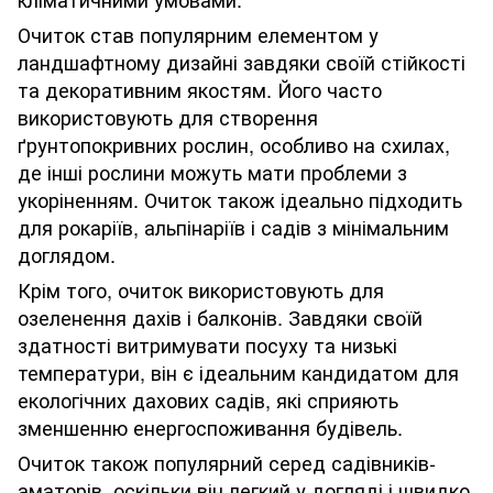
Очиток став популярним елементом у
ландшафтному дизайні завдяки своїй стійкості
та декоративним якостям. Його часто
використовують для створення
ґрунтопокривних рослин, особливо на схилах,
де інші рослини можуть мати проблеми з
укоріненням. Очиток також ідеально підходить
для рокаріїв, альпінаріїв і садів з мінімальним
доглядом.
Крім того, очиток використовують для
озеленення дахів і балконів. Завдяки своїй
здатності витримувати посуху та низькі
температури, він є ідеальним кандидатом для
екологічних дахових садів, які сприяють
зменшенню енергоспоживання будівель.
Очиток також популярний серед садівників-
аматорів, оскільки він легкий у догляді і швидко