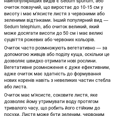
найпопулярніших видів є Sedum spurium, або
очиток повзучий, що виростає до 10-15 см у
висоту і має м'ясисте листя з червоними або
зеленими відтінками. Інший популярний вид —
Sedum telephium, або очиток великий, який
може досягати висоти до 50 см і має великі
суцвіття рожевих або червоних кольорів.
Очиток часто розмножують вегетативно — за
допомогою живців або поділу куща, оскільки це
дозволяє швидко отримати нові рослини.
Вегетативне розмноження є дуже ефективним,
адже очиток має здатність до формування
нових коренів навіть з невеликих частин стебла
або листа.
Очиток має м'ясисте, соковите листя, яке
дозволяє йому утримувати воду протягом
тривалого часу, що робить його стійким до
посухи. Листя може бути зеленим, червоним