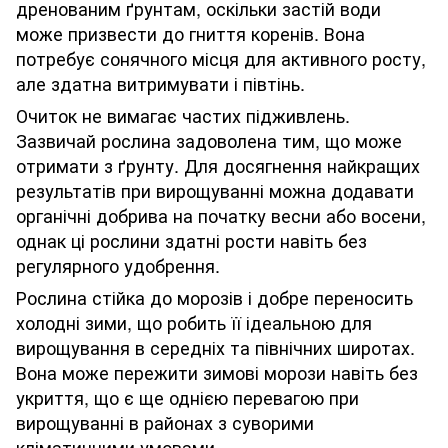
дренованим ґрунтам, оскільки застій води
може призвести до гниття коренів. Вона
потребує сонячного місця для активного росту,
але здатна витримувати і півтінь.
Очиток не вимагає частих підживлень.
Зазвичай рослина задоволена тим, що може
отримати з ґрунту. Для досягнення найкращих
результатів при вирощуванні можна додавати
органічні добрива на початку весни або восени,
однак ці рослини здатні рости навіть без
регулярного удобрення.
Рослина стійка до морозів і добре переносить
холодні зими, що робить її ідеальною для
вирощування в середніх та північних широтах.
Вона може пережити зимові морози навіть без
укриття, що є ще однією перевагою при
вирощуванні в районах з суворими
кліматичними умовами.