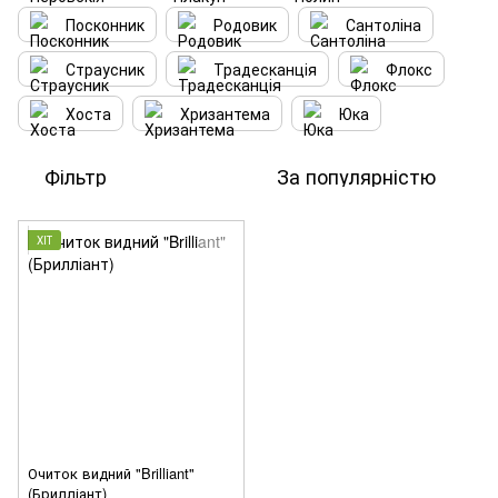
Посконник
Родовик
Сантоліна
Страусник
Традесканція
Флокс
Хоста
Хризантема
Юка
Фільтр
За популярністю
ХІТ
Очиток видний "Brilliant"
(Брилліант)