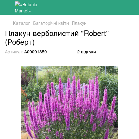
Каталог
Багаторічні квіти
Плакун
Плакун верболистий "Robert"
(Роберт)
Артикул:
А00001859
2 відгуки