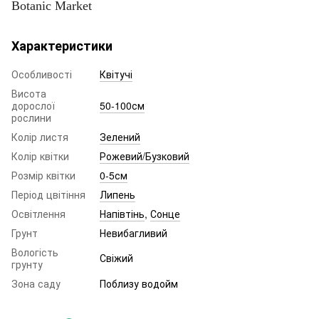
Botanic Market
Характеристики
Особливості
Квітучі
Висота
дорослої
50-100см
рослини
Колір листя
Зелений
Колір квітки
Рожевий/Бузковий
Розмір квітки
0-5см
Період цвітіння
Липень
Освітлення
Напівтінь
,
Сонце
Грунт
Невибагливий
Вологість
Свіжий
грунту
Зона саду
Поблизу водойм