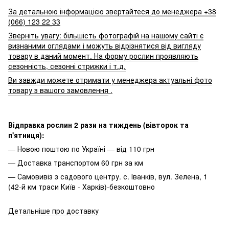
За детальною інформацією звертайтеся до менеджера +38
(066) 123 22
33
Зверніть увагу: більшість фотографій на нашому сайті є
визнаними оглядами і можуть відрізнятися від вигляду
товару в даний момент. На форму рослин проявляють
сезонність, сезонні стрижки і т.д.
Ви завжди можете отримати у менеджера актуальні фото
товару з вашого замовлення
.
Відправка рослин 2 рази на тиждень (вівторок та
п'ятниця):
— Новою поштою по Україні — від 110 грн
— Доставка транспортом 60 грн за км
— Самовивіз з садового центру. с. Іванків, вул. Зелена, 1
(42-й км траси Київ - Харків)-безкоштовно
Детальніше про доставку