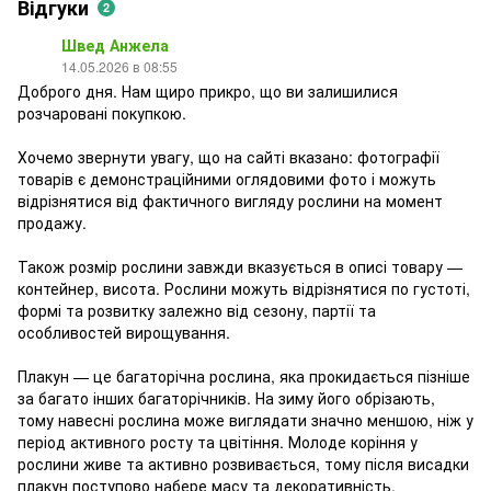
Відгуки
2
Швед Анжела
14.05.2026 в 08:55
Доброго дня. Нам щиро прикро, що ви залишилися
розчаровані покупкою.
Хочемо звернути увагу, що на сайті вказано: фотографії
товарів є демонстраційними оглядовими фото і можуть
відрізнятися від фактичного вигляду рослини на момент
продажу.
Також розмір рослини завжди вказується в описі товару —
контейнер, висота. Рослини можуть відрізнятися по густоті,
формі та розвитку залежно від сезону, партії та
особливостей вирощування.
Плакун — це багаторічна рослина, яка прокидається пізніше
за багато інших багаторічників. На зиму його обрізають,
тому навесні рослина може виглядати значно меншою, ніж у
період активного росту та цвітіння. Молоде коріння у
рослини живе та активно розвивається, тому після висадки
плакун поступово набере масу та декоративність.