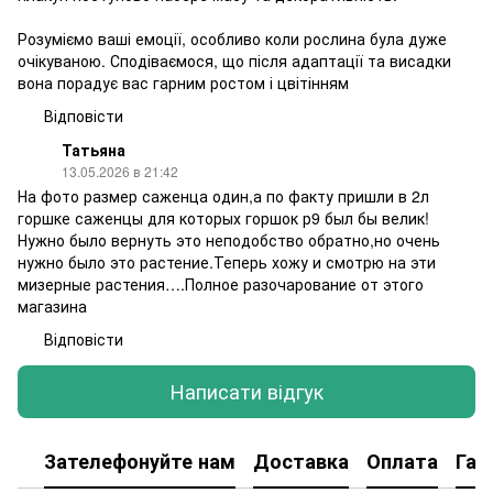
Розуміємо ваші емоції, особливо коли рослина була дуже
очікуваною. Сподіваємося, що після адаптації та висадки
вона порадує вас гарним ростом і цвітінням
Відповісти
Татьяна
13.05.2026 в 21:42
На фото размер саженца один,а по факту пришли в 2л
горшке саженцы для которых горшок р9 был бы велик!
Нужно было вернуть это неподобство обратно,но очень
нужно было это растение.Теперь хожу и смотрю на эти
мизерные растения….Полное разочарование от этого
магазина
Відповісти
Написати відгук
Зателефонуйте нам
Доставка
Оплата
Гар