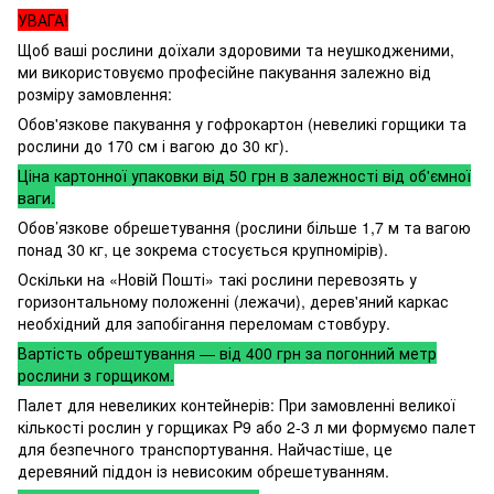
УВАГА!
Щоб ваші рослини доїхали здоровими та неушкодженими,
ми використовуємо професійне пакування залежно від
розміру замовлення:
Обов'язкове пакування у гофрокартон (невеликі горщики та
рослини до 170 см і вагою до 30 кг).
Ціна картонної упаковки від 50 грн в залежності від об'ємної
ваги.
Обов’язкове обрешетування (рослини більше 1,7 м та вагою
понад 30 кг, це зокрема стосується крупномірів).
Оскільки на «Новій Пошті» такі рослини перевозять у
горизонтальному положенні (лежачи), дерев'яний каркас
необхідний для запобігання переломам стовбуру.
Вартість обрештування — від 400 грн за погонний метр
рослини з горщиком.
Палет для невеликих контейнерів: При замовленні великої
кількості рослин у горщиках P9 або 2-3 л ми формуємо палет
для безпечного транспортування. Найчастіше, це
деревяний піддон із невисоким обрешетуванням.