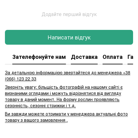
Додайте перший відгук
Написати відгук
Зателефонуйте нам
Доставка
Оплата
Гар
За детальною інформацією звертайтеся до менеджера +38
(066) 123 22
33
Зверніть увагу: більшість фотографій на нашому сайті є
визнаними оглядами і можуть відрізнятися від вигляду
товару в даний момент. На форму рослин проявляють
сезонність, сезонні стрижки і т.д.
Ви завжди можете отримати у менеджера актуальні фото
товару з вашого замовлення
.