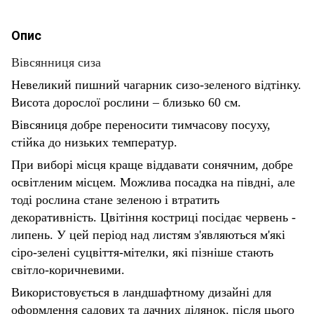
Опис
Вівсянниця сиза
Невеликий пишний чагарник сизо-зеленого відтінку.
Висота дорослої рослини – близько 60 см.
Вівсяниця добре переносити тимчасову посуху,
стійка до низьких температур.
При виборі місця краще віддавати сонячним, добре
освітленим місцем. Можлива посадка на півдні, але
тоді рослина стане зеленою і втратить
декоративність. Цвітіння костриці посідає червень -
липень. У цей період над листям з'являються м'які
сіро-зелені суцвіття-мітелки, які пізніше стають
світло-коричневими.
Використовується в ландшафтному дизайні для
оформлення садових та дачних ділянок. після цього