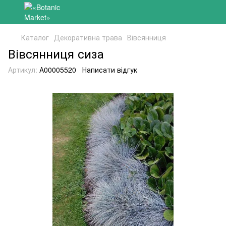
Каталог
Декоративна трава
Вівсянниця
Вівсянниця сиза
Артикул:
А00005520
Написати відгук