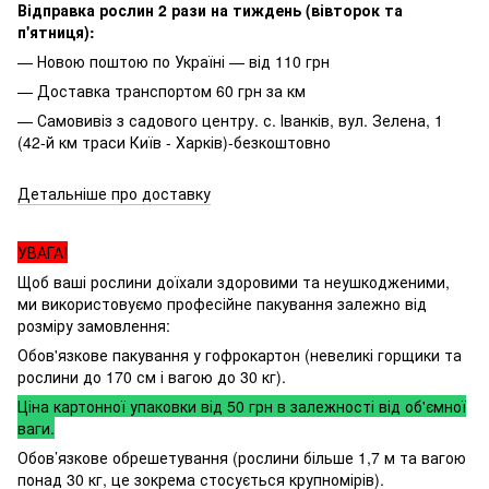
Відправка рослин 2 рази на тиждень (вівторок та
п'ятниця):
— Новою поштою по Україні — від 110 грн
— Доставка транспортом 60 грн за км
— Самовивіз з садового центру. с. Іванків, вул. Зелена, 1
(42-й км траси Київ - Харків)-безкоштовно
Детальніше про доставку
УВАГА!
Щоб ваші рослини доїхали здоровими та неушкодженими,
ми використовуємо професійне пакування залежно від
розміру замовлення:
Обов'язкове пакування у гофрокартон (невеликі горщики та
рослини до 170 см і вагою до 30 кг).
Ціна картонної упаковки від 50 грн в залежності від об'ємної
ваги.
Обов’язкове обрешетування (рослини більше 1,7 м та вагою
понад 30 кг, це зокрема стосується крупномірів).