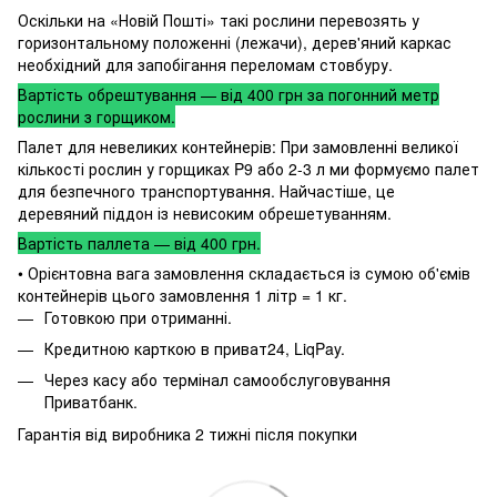
Оскільки на «Новій Пошті» такі рослини перевозять у
горизонтальному положенні (лежачи), дерев'яний каркас
необхідний для запобігання переломам стовбуру.
Вартість обрештування — від 400 грн за погонний метр
рослини з горщиком.
Палет для невеликих контейнерів: При замовленні великої
кількості рослин у горщиках P9 або 2-3 л ми формуємо палет
для безпечного транспортування. Найчастіше, це
деревяний піддон із невисоким обрешетуванням.
Вартість паллета — від 400 грн.
• Орієнтовна вага замовлення складається із сумою об'ємів
контейнерів цього замовлення 1 літр = 1 кг.
Готовкою при отриманні.
Кредитною карткою в приват24, LiqPay.
Через касу або термінал самообслуговування
Приватбанк.
Гарантія від виробника 2 тижні після покупки