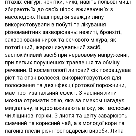
птахів: снігурі, чечітки, чижі, навіть польові миші
збирають їх до своїх нірок, вживаючи їх з
насолодою. Наші предки завжди липу
використовували в побуті та лікування
різноманітних захворювань: нежиті, бронхіті,
захворюванні нирок та сечового міхура, як
потогінний, жарознижувальний засіб,
заспокійливий засіб при нервовому напруженні,
при легких порушеннях травлення та обміну
речовин. В косметології липовий сік покращував
ріст та стан волосся, використовується для
полоскання та дезінфекції ротової порожнини,
має протизапальний ефект. З насіння липи
можна отримати олію, яка за смаком нагадує
мигдальну, а ядро вживають в їжу, як і волоські
чи ліщинові горіхи. З листя та цвіту заварюють
смачний та корисний чай, а з молодої кори та
пагонів плели різні господарські вироби. Липа