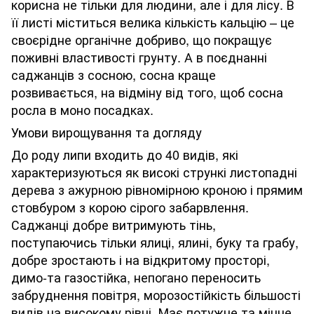
корисна не тільки для людини, але і для лісу. В
її листі міститься велика кількість кальцію – це
своєрідне органічне добриво, що покращує
поживні властивості грунту. А в поєднанні
саджанців з сосною, сосна краще
розвивається, на відміну від того, щоб сосна
росла в моно посадках.
Умови вирощування та догляду
До роду липи входить до 40 видів, які
характеризуються як високі стрункі листопадні
дерева з ажурною рівномірною кроною і прямим
стовбуром з корою сірого забарвлення.
Саджанці добре витримують тінь,
поступаючись тільки ялиці, ялині, буку та грабу,
добре зростають і на відкритому просторі,
димо-та газостійка, непогано переносить
забруднення повітря, морозостійкість більшості
видів на високому рівні. Має потужне та міцне