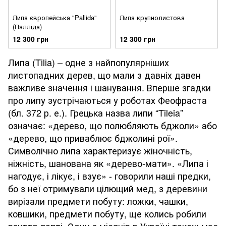
Липа європейська "Pallida"
Липа крупнолистова
(Палліда)
12 300 грн
12 300 грн
Липа (Tilia) – одне з найпопулярніших
листопадних дерев, що мали з давніх давен
важливе значення і шанування. Вперше згадки
про липу зустрічаються у роботах Феофраста
(бл. 372 р. е.). Грецька назва липи “Tileia”
означає: «дерево, що полюбляють бджоли» або
«дерево, що приваблює бджолині рої».
Символічно липа характеризує жіночність,
ніжність, шанована як «дерево-мати». «Липа і
нагодує, і лікує, і взує» - говорили наші предки,
бо з неї отримували цілющий мед, з деревини
вирізали предмети побуту: ложки, чашки,
ковшики, предмети побуту, ще колись робили