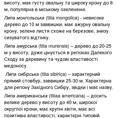
висоту, має густу овальну та широку крону до 8
м, популярна в міському озелененні.
(tilia mongolica) - невисоке
Липа монгольська
дерево до 10 м заввишки, має ажурну овальну
крону, зелене листя схоже на березове, знизу
сизуватого відтінку.
(tilia murensis) – дерево до 20-25
Липа амурська
м у висоту, дуже цінується в регіонах Далекого
Сходу за деревину та чудові властивості
медоносу.
(tilia sibirica) – характерний
Липа сибірська
прямий стовбур, заввишки 25-30 м. Характерна
для регіону Західного Сибіру, звідки і має назву.
(tiliaa аmericana) – досить
Липа американська
велике дерево у висоту до 40 м, широкої
округлої крони, має крупні квіти, має всі
позитивні властивості, характерні типовій