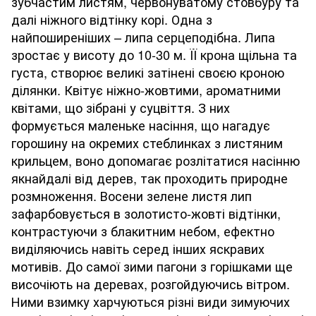
зубчастим листям, червонуватому стовбуру та
далі ніжного відтінку корі. Одна з
найпоширеніших – липа серцеподібна. Липа
зростає у висоту до 10-30 м. ЇЇ крона щільна та
густа, створює великі затінені своєю кроною
ділянки. Квітує ніжно-жовтими, ароматними
квітами, що зібрані у суцвіття. З них
формується маленьке насіння, що нагадує
горошину на окремих стеблинках з листяним
крильцем, воно допомагає розлітатися насінню
якнайдалі від дерев, так проходить природне
розмноження. Восени зелене листя лип
зафарбовується в золотисто-жовті відтінки,
контрастуючи з блакитним небом, ефектно
виділяючись навіть серед інших яскравих
мотивів. До самої зими пагони з горішками ще
височіють на деревах, розгойдуючись вітром.
Ними взимку харчуються різні види зимуючих