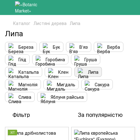
Каталог
Листяні дерева
Липа
Липа
Береза
Бук
В'яз
Верба
Глід
Горобина
Груша
Катальпа
Клен
Липа
Магнолія
Мигдаль
Сакура
Слива
Яблуня райська
Фільтр
За популярністю
ХІТ