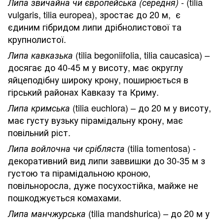
- (tilia
Липа звичайна чи європейська (середня)
vulgaris, tilia europea), зростає до 20 м, є
єдиним гібридом липи дрібнолистової та
крупнолистої.
(tilia begoniifolia, tilia caucasica) –
Липа кавказька
досягає до 40-45 м у висоту, має округлу
яйцеподібну широку крону, поширюється в
гірський районах Кавказу та Криму.
(tilia euchlora) – до 20 м у висоту,
Липа кримська
має густу вузьку пірамідальну крону, має
повільний ріст.
(tilia tomentosa) -
Липа войлочна чи срібляста
декоративний вид липи заввишки до 30-35 м з
густою та пірамідальною кроною,
повільноросла, дуже посухостійка, майже не
пошкоджується комахами.
(tilia mandshurica) – до 20 м у
Липа манчжурська