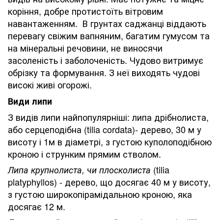
коріння, добре протистоїть вітровим
навантаженням. В грунтах саджанці віддають
перевагу свіжим вапняним, багатим гумусом та
на мінеральні речовини, не виносячи
засоленість і заболоченість. Чудово витримує
обрізку та формування. З неї виходять чудові
високі живі огорожі.
Види липи
З видів липи найпопулярніші: липа дрібнолиста,
або серцеподібна (tilia cordata)- дерево, 30 м у
висоту і 1м в діаметрі, з густою куполоподібною
кроною і струнким прямим стволом.
(tilia
Липа крупнолиста, чи плосколиста
platyphyllos) - дерево, що досягає 40 м у висоту,
з густою широкопірамідальною кроною, яка
досягає 12 м.