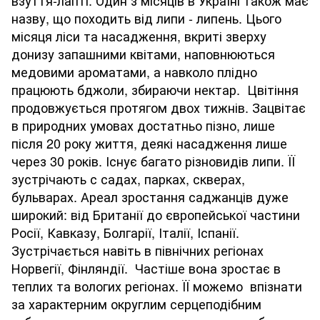
взуття-лапті. Один з місяців в Україні також має
назву, що походить від липи - липень. Цього
місяця ліси та насадження, вкриті зверху
донизу запашними квітами, наповнюються
медовими ароматами, а навколо плідно
працюють бджоли, збираючи нектар. Цвітіння
продовжується протягом двох тижнів. Зацвітає
в природних умовах достатньо пізно, лише
після 20 року життя, деякі насадження лише
через 30 років. Існує багато різновидів липи. ЇЇ
зустрічають с садах, парках, скверах,
бульварах. Ареал зростання саджанців дуже
широкий: від Британії до європейської частини
Росії, Кавказу, Болгарії, Італії, Іспанії.
Зустрічається навіть в північних регіонах
Норвегії, Фінляндії. Частіше вона зростає в
теплих та вологих регіонах. ЇЇ можемо впізнати
за характерним округлим серцеподібним