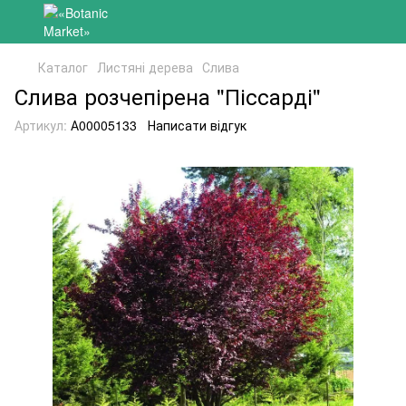
Каталог
Листяні дерева
Слива
Слива розчепірена "Піссарді"
Артикул:
А00005133
Написати відгук