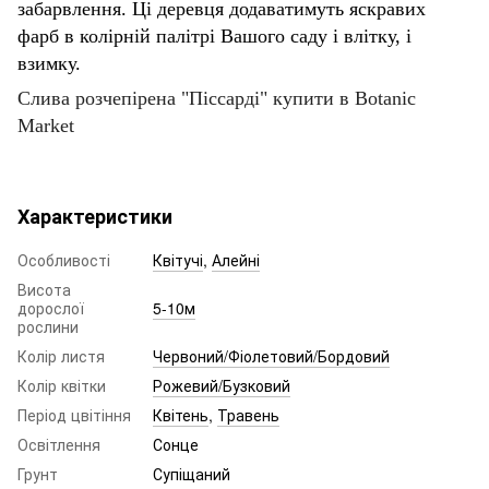
забарвлення. Ці деревця додаватимуть яскравих
фарб в колірній палітрі Вашого саду і влітку, і
взимку.
Слива розчепірена "Піссарді" купити в Botanic
Market
Характеристики
Особливості
Квітучі
,
Алейні
Висота
дорослої
5-10м
рослини
Колір листя
Червоний/Фіолетовий/Бордовий
Колір квітки
Рожевий/Бузковий
Період цвітіння
Квітень
,
Травень
Освітлення
Сонце
Грунт
Супіщаний