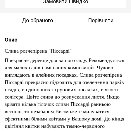
Замовити швидко
До обраного
Порівняти
Опис
Слива розчепірена "Піссарді"
Прекрасне деревце для вашого саду. Рекомендується
для малих садів і змішаних композицій. Чудово
виглядають в алейних посадках. Слива розчепірена
Піссарді прекрасно підходить для озеленення парків
і садів, в одиночних і групових посадках, в якості
солітера. Цвіте слива до розпускання листя. Якщо
зрізати кілька гілочок сливи Піссарді ранньою
весною, то незабаром Ви зможете милуватися
ефектними білими квітами у Вашому домі. До кінця
цвітіння квітки набувають темно-червоного