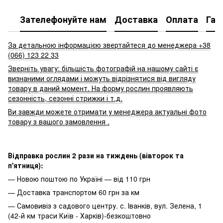
Зателефонуйте нам
Доставка
Оплата
Гар
За детальною інформацією звертайтеся до менеджера +38
(066) 123 22
33
Зверніть увагу: більшість фотографій на нашому сайті є
визнаними оглядами і можуть відрізнятися від вигляду
товару в даний момент. На форму рослин проявляють
сезонність, сезонні стрижки і т.д.
Ви завжди можете отримати у менеджера актуальні фото
товару з вашого замовлення
.
Відправка рослин 2 рази на тиждень (вівторок та
п'ятниця):
— Новою поштою по Україні — від 110 грн
— Доставка транспортом 60 грн за км
— Самовивіз з садового центру. с. Іванків, вул. Зелена, 1
(42-й км траси Київ - Харків)-безкоштовно