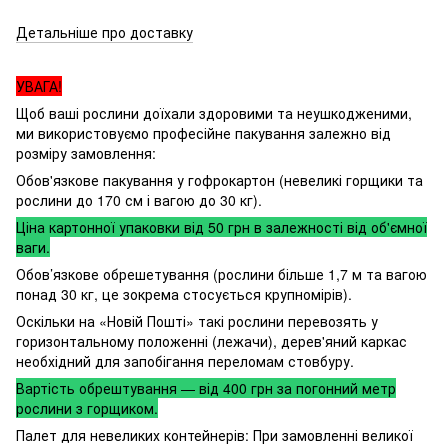
Детальніше про доставку
УВАГА!
Щоб ваші рослини доїхали здоровими та неушкодженими,
ми використовуємо професійне пакування залежно від
розміру замовлення:
Обов'язкове пакування у гофрокартон (невеликі горщики та
рослини до 170 см і вагою до 30 кг).
Ціна картонної упаковки від 50 грн в залежності від об'ємної
ваги.
Обов’язкове обрешетування (рослини більше 1,7 м та вагою
понад 30 кг, це зокрема стосується крупномірів).
Оскільки на «Новій Пошті» такі рослини перевозять у
горизонтальному положенні (лежачи), дерев'яний каркас
необхідний для запобігання переломам стовбуру.
Вартість обрештування — від 400 грн за погонний метр
рослини з горщиком.
Палет для невеликих контейнерів: При замовленні великої