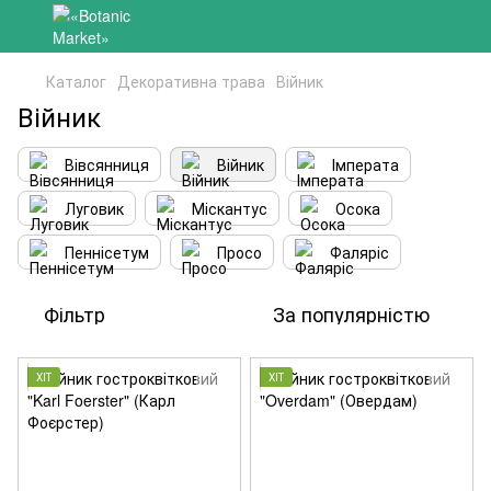
Каталог
Декоративна трава
Війник
Війник
Вівсянниця
Війник
Імперата
Луговик
Міскантус
Осока
Пеннісетум
Просо
Фаляріс
Фільтр
За популярністю
ХІТ
ХІТ