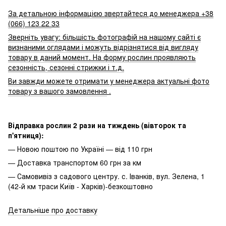
За детальною інформацією звертайтеся до менеджера +38
(066) 123 22
33
Зверніть увагу: більшість фотографій на нашому сайті є
визнаними оглядами і можуть відрізнятися від вигляду
товару в даний момент. На форму рослин проявляють
сезонність, сезонні стрижки і т.д.
Ви завжди можете отримати у менеджера актуальні фото
товару з вашого замовлення
.
Відправка рослин 2 рази на тиждень (вівторок та
п'ятниця):
— Новою поштою по Україні — від 110 грн
— Доставка транспортом 60 грн за км
— Самовивіз з садового центру. с. Іванків, вул. Зелена, 1
(42-й км траси Київ - Харків)-безкоштовно
Детальніше про доставку