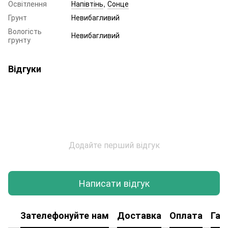
Освітлення
Напівтінь
,
Сонце
Грунт
Невибагливий
Вологість
Невибагливий
грунту
Відгуки
Додайте перший відгук
Написати відгук
Зателефонуйте нам
Доставка
Оплата
Гар