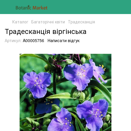
Каталог
Багаторічні квіти
Традесканція
Традесканція віргінська
Артикул:
A00005756
Написати відгук