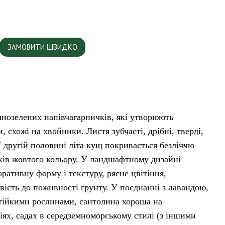
ЗАМОВИТИ ШВИДКО
чнозелених напівчагарничків, які утворюють
, схожі на хвойники. Листя зубчасті, дрібні, тверді,
У другій половині літа кущ покривається безліччю
ків жовтого кольору. У ландшафтному дизайні
оративну форму і текстуру, рясне цвітіння,
вість до поживності грунту. У поєднанні з лавандою,
тійкими рослинами, сантолина хороша на
ріях, садах в середземноморському стилі (з іншими