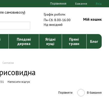
Бажання
Вхід
Порівняння
ля самовивозу)
Графік роботи:
Мій кошик
Пн-Сб: 8.00-16.00
Нд-вихідний
і
Плодові
Ягідні
Пряні
Блог
дерева
кущі
трави
Сантоліна
арисовидна
151
Написати відгук
Порівняти
В бажання