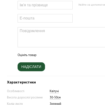
Увійти за допомого
Оцініть товар
НАДІСЛАТИ
Характеристики
Особливості
Квітучі
Висота дорослої рослини
30-50см
Колір листя
Зелений