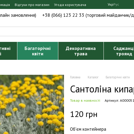
Укр
Рус
рмація
Відгуки про магазин
Угода користувача
нлайн замовлення)
+38 (066) 123 22 33 (торговий майданчик/д
тивні
Багаторічні
Декоративна
Саджанц
і
квіти
трава
троянд
Головна
Каталог
Багаторічні квіти
Сантоліна кип
Товар в наявності
Артикул: А00005
120 грн
Об'єм контейнера