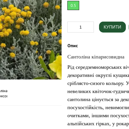
0.5
КУПИТИ
Опис
Сантоліна кіпарисовидна
Рід середземноморських ві
декоративні округлі кущики
сріблясто-сизого кольору. 
невеликих квіточок-гудзич
сантолина цінується за дек
посухостійкість, невимогли
очитками, іншими посухос
альпійських гірках, у рока