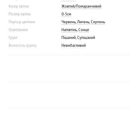
Колір квітки
Жовтий/Помаранчевий
Розмір квітки
0-5см
Період цвітіння
Червень
,
Липень
,
Серпень
Освітлення
Напівтінь
,
Сонце
Грунт
Піщаний, Супіщаний
Вологість грунту
Невибагливий