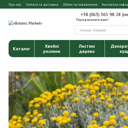
Перейти до основного контенту
Про нас
Оплата та доставка
Обмін та повернення
Контактна інфо
+38 (063) 365 98 28 (о
Передзвонити вам?
Хвойні
Листяні
Декора
Каталог
рослини
дерева
кущ