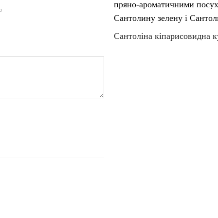
пряно-ароматичними посух
ю
Сантолину зелену і Сантол
Сантоліна кіпарисовидна к