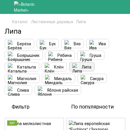
Каталог
Лиственные деревья
Липа
Липа
Берёза
Бук
Вяз
Ива
Боярышник
Рябина
Груша
Катальпа
Клён
Липа
Магнолия
Миндаль
Сакура
Слива
Яблоня райская
Фильтр
По популярности
ХИТ