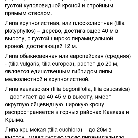
густой куполовидной кроной и стройным
прямым стволом.
Липа крупнолистная, или плосколистная (tilia
platyphyllos) – дерево, достигающее 40 м в
высоту, с густой широко пирамидальной
кроной, достигающей 12 м.
Липа обыкновенная или европейская (средняя)
- (tilia vulgaris, tilia europea), растет до 20 м,
является единственным гибридом липы
мелколистной и крупнолистной.
Липа кавказская (tilia begoniifolia, tilia caucasica)
– достигает до 40-45 м в высоту, имеет
округлую яйцевидную широкую крону,
распространяется в горных районах Кавказа и
Крыма.
Липа крымская (tilia euchlora) – до 20м в
высоту, имеет густую узкую пирамидальную