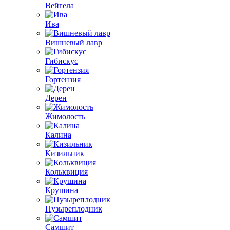
Вейгела
Ива
Вишневый лавр
Гибискус
Гортензия
Дерен
Жимолость
Калина
Кизильник
Кольквиция
Крушина
Пузыреплодник
Самшит