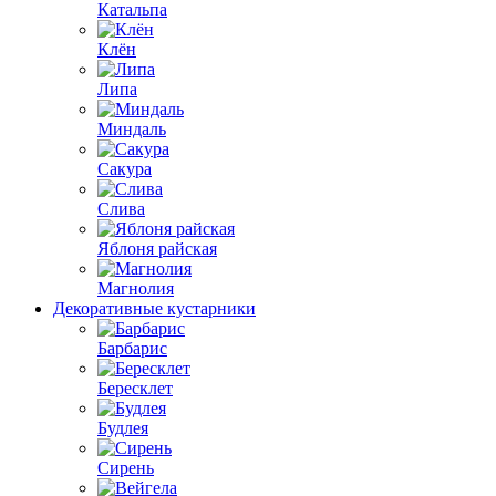
Катальпа
Клён
Липа
Миндаль
Сакура
Слива
Яблоня райская
Магнолия
Декоративные кустарники
Барбарис
Бересклет
Будлея
Сирень