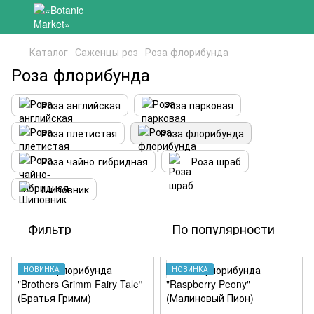
Каталог
Саженцы роз
Роза флорибунда
Роза флорибунда
Роза английская
Роза парковая
Роза плетистая
Роза флорибунда
Роза чайно-гибридная
Роза шраб
Шиповник
Фильтр
По популярности
НОВИНКА
НОВИНКА