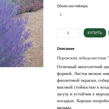
Объем контейнера
2
КУПИТЬ
Описание
Перовския лебедолистная "L
Отличный многолетний цве
формой. Листья мелкие им
фиолетовой окраски, собир
высокой стойкостью к возд
засуху и устойчив к мороз
посадках. Хорошо попробов
мальвы.