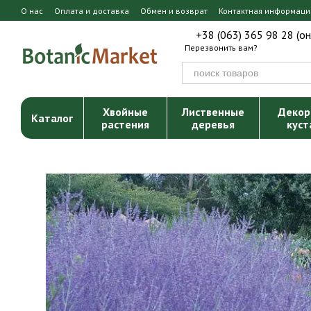
Перейти к основному контенту
О нас
Оплата и доставка
Обмен и возврат
Контактная информаци
+38 (063) 365 98 28 (о
Перезвонить вам?
Хвойные
Лиственные
Декор
Каталог
растения
деревья
куст