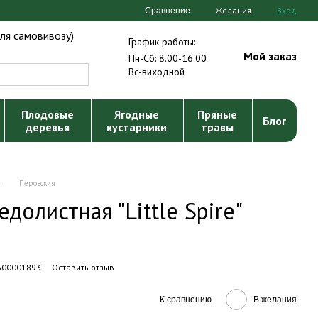
Желания
Вход
Сравнение
ля самовивозу)
График работы:
Мой заказ
Пн-Сб: 8.00-16.00
Вс-виходной
Плодовые
Ягодные
Пряные
Блог
деревья
кустарники
травы
ы
Перовския
долистная "Little Spire"
 А00001893
Оставить отзыв
К сравнению
В желания