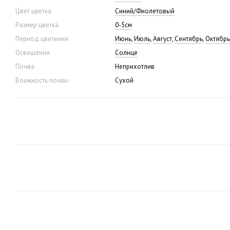
Цвет цветка
Синий/Фиолетовый
Размер цветка
0-5см
Период цветения
Июнь
,
Июль
,
Август
,
Сентябрь
,
Октябрь
Освещения
Солнце
Почва
Неприхотлив
Влажность почвы
Сухой