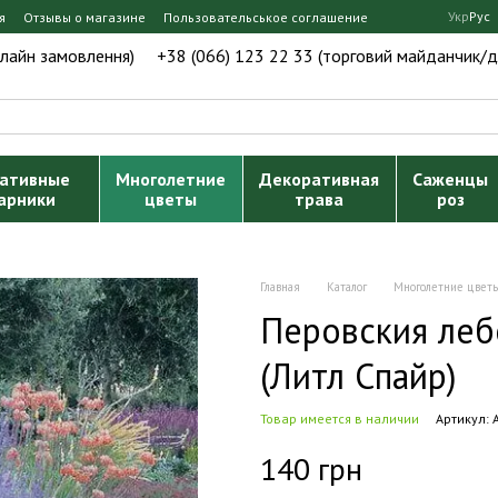
Укр
Рус
я
Отзывы о магазине
Пользовательськое соглашение
нлайн замовлення)
+38 (066) 123 22 33 (торговий майданчик/д
ативные
Многолетние
Декоративная
Саженцы
арники
цветы
трава
роз
Главная
Каталог
Многолетние цвет
Перовския лебе
(Литл Спайр)
Товар имеется в наличии
Артикул:
140 грн