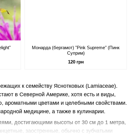
light"
Монарда (бергамот) "Pink Supreme" (Пинк
Суприм)
120 грн
ежащих к семейству Яснотковых (Lamiaceae).
стают в Северной Америке, хотя есть и виды,
ю, ароматными цветами и целебными свойствами.
народной медицине, а также в кулинарии.
лями, достигающими высоты от 30 см до 1 метра,
анцетные, заостренные, обычно с зубчатыми