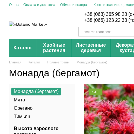
Перейти к основному контенту
О нас
Оплата и доставка
Обмен и возврат
Контактная информац
+38 (063) 365 98 28 (
+38 (066) 123 22 33 (
Хвойные
Лиственные
Декора
Каталог
растения
деревья
куста
Главная
Каталог
Пряные травы
Монарда (бергамот)
Монарда (бергамот)
Монарда (бергамот)
ХИТ
Мята
Орегано
Тимьян
Высота взрослого