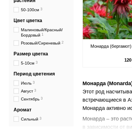
растения
3
50-100см
Цвет цветка
Малиновый/Красный/
1
Бордовый
2
Розовый/Сиреневый
Монарда (бергамот) 
Размер цветка
120
3
5-10см
Период цветения
3
Монарда (Monarda
Июль
3
Август
Этот род насчитыва
3
Сентябрь
встречающиеся в Аз
Монарда активно ис
Аромат
Монарда – это раст
3
Сильный
в зависимости от в