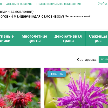
Укр
Рус
ия
Отзывы о магазине
Пользовательськое соглашение
онлайн замовлення)
торговий майданчик/для самовивозу)
Перезвонить вам?
тивные
Многолетние
Декоративная
Саженцы
рники
цветы
трава
роз
по п
Сортировка:
НОВИНКА