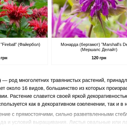
"Fireball" (Файербол)
Монарда (бергамот) "Marshall's De
(Мершалс Делайт)
 грн
120 грн
)
— род многолетних травянистых растений, принадл
ет около 16 видов, большинство из которых произра
ии. Растение славится своей яркой декоративность
пользуется как в декоративном озеленении, так и в 
ение с прямостоячими, сильно разветвленными стеб
ида и условий выращивания. Листья овальные или л