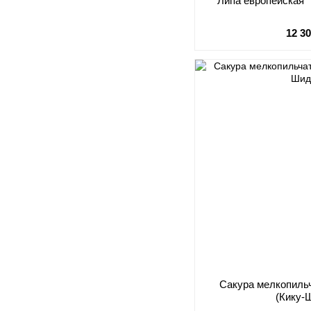
Липа европейская "
12 3
Сакура мелкопильч
(Кику-