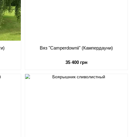
ги)
Вяз "Camperdownii" (Кампердауни)
35 400 грн