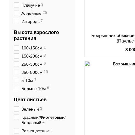
3
Плакучие
25
Аллейные
7
Изгородь
Высота взрослого
Боярышник обыкновен
растения
(Паульс
1
100-150см
3 00
3
150-200см
9
250-300см
15
350-500см
7
5-10м
8
Больше 10м
Цвет листьев
3
Зеленый
Красный/Фиолетовый/
4
Бордовый
1
Разноцветные