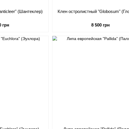
nticleer" (Шантеклер)
Клен остролистный "Globosum" (Гл
0 грн
8 500 грн