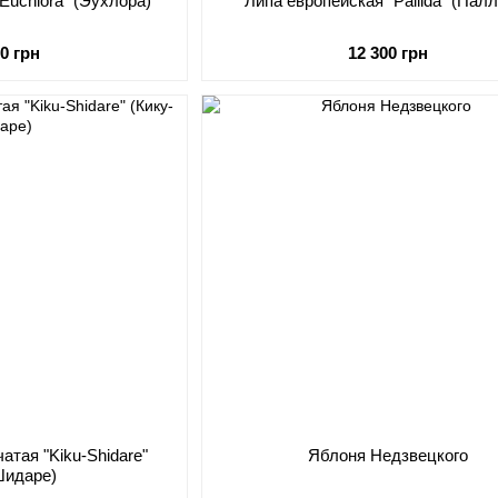
Euchlora" (Эухлора)
Липа европейская "Pallida" (Пал
00 грн
12 300 грн
атая "Kiku-Shidare"
Яблоня Недзвецкого
Шидаре)