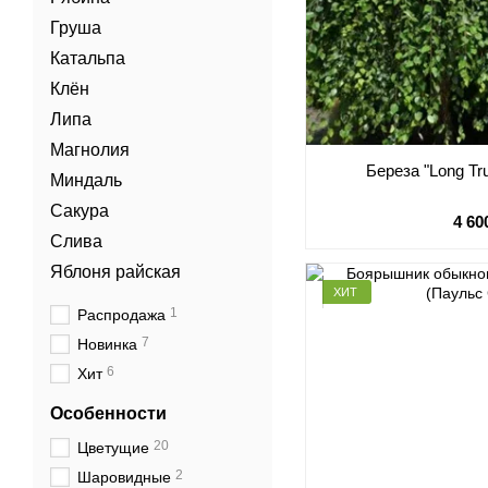
Груша
Катальпа
Клён
Липа
Магнолия
Береза "Long Tr
Миндаль
Сакура
4 60
Слива
Яблоня райская
ХИТ
1
Распродажа
7
Новинка
6
Хит
Особенности
20
Цветущие
2
Шаровидные