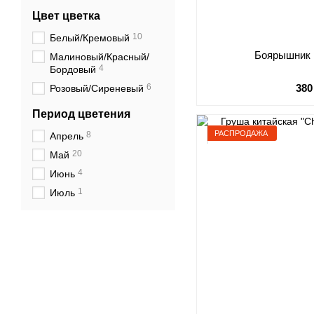
Цвет цветка
10
Белый/Кремовый
Боярышник
Малиновый/Красный/
4
Бордовый
6
380
Розовый/Сиреневый
Период цветения
РАСПРОДАЖА
8
Апрель
20
Май
4
Июнь
1
Июль