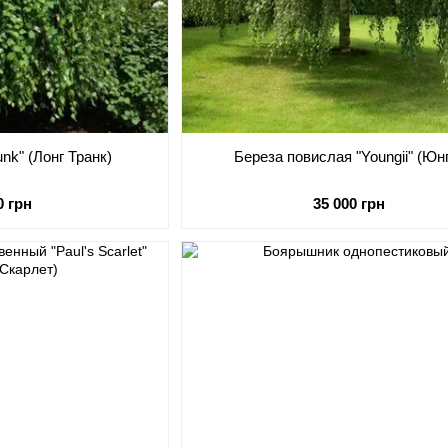
unk" (Лонг Транк)
Береза повислая "Youngii" (Юн
0 грн
35 000 грн