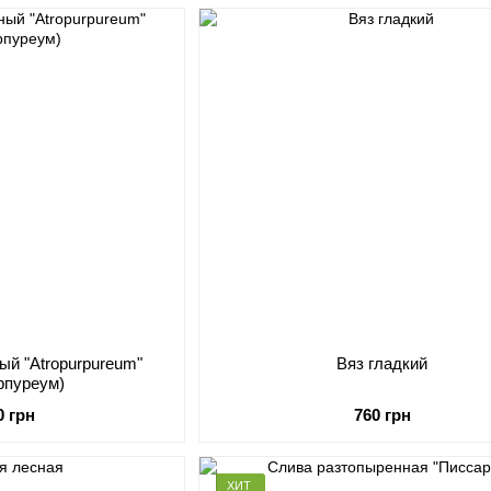
ый "Atropurpureum"
Вяз гладкий
рпуреум)
0 грн
760 грн
ХИТ