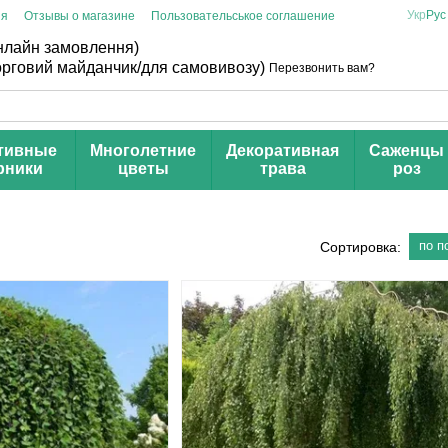
Укр
Рус
ия
Отзывы о магазине
Пользовательськое соглашение
онлайн замовлення)
торговий майданчик/для самовивозу)
Перезвонить вам?
тивные
Многолетние
Декоративная
Саженцы
рники
цветы
трава
роз
по п
Сортировка: