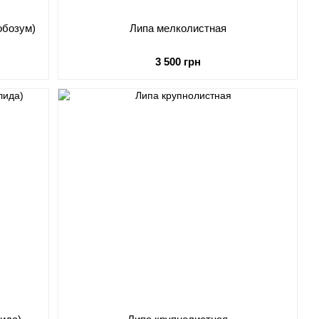
обозум)
Липа мелколистная
3 500 грн