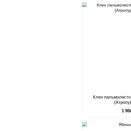
Клен пальмолистн
(Атропу
1 95