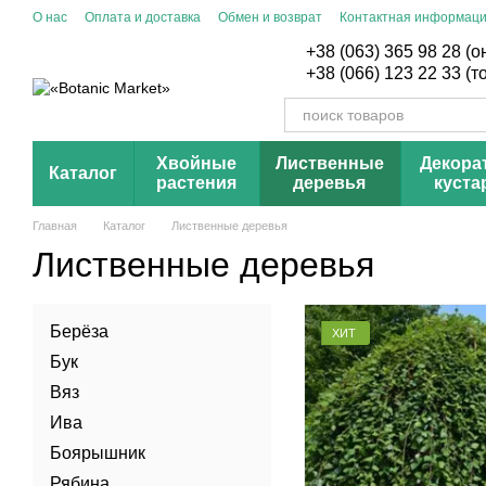
Перейти к основному контенту
О нас
Оплата и доставка
Обмен и возврат
Контактная информац
+38 (063) 365 98 28 (
+38 (066) 123 22 33 (
Хвойные
Лиственные
Декора
Каталог
растения
деревья
куста
Главная
Каталог
Лиственные деревья
Лиственные деревья
Берёза
ХИТ
Бук
Вяз
Ива
Боярышник
Рябина