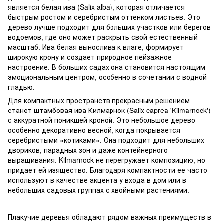
является белая ива (Salix alba), которая отличается
быстрым ростом и серебристым оттенком листьев. Это
дерево лучше подходит для больших участков или берегов
водоемов, где оно может раскрыть свой естественный
масштаб. Ива белая вынослива к влаге, формирует
широкую крону и создает природное пейзажное
настроение. В больших садах она становится настоящим
эмоциональным центром, особенно в сочетании с водной
гладью.
Для компактных пространств прекрасным решением
станет штамбовая ива Килмарнок (Salix caprea 'Kilmarnock')
с аккуратной поникшей кроной. Это небольшое дерево
особенно декоративно весной, когда покрывается
серебристыми «котиками». Она подходит для небольших
двориков, парадных зон и даже контейнерного
выращивания. Kilmarnock не перегружает композицию, но
придает ей изящество. Благодаря компактности ее часто
используют в качестве акцента у входа в дом или в
небольших садовых группах с хвойными растениями.
Плакучие деревья обладают рядом важных преимуществ в