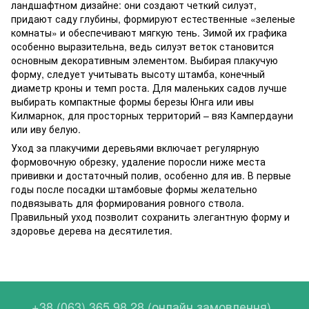
ландшафтном дизайне: они создают четкий силуэт,
придают саду глубины, формируют естественные «зеленые
комнаты» и обеспечивают мягкую тень. Зимой их графика
особенно выразительна, ведь силуэт веток становится
основным декоративным элементом. Выбирая плакучую
форму, следует учитывать высоту штамба, конечный
диаметр кроны и темп роста. Для маленьких садов лучше
выбирать компактные формы березы Юнга или ивы
Килмарнок, для просторных территорий – вяз Кампердауни
или иву белую.
Уход за плакучими деревьями включает регулярную
формовочную обрезку, удаление поросли ниже места
прививки и достаточный полив, особенно для ив. В первые
годы после посадки штамбовые формы желательно
подвязывать для формирования ровного ствола.
Правильный уход позволит сохранить элегантную форму и
здоровье дерева на десятилетия.
+38 (063) 365 98 28 (онлайн замовлення)