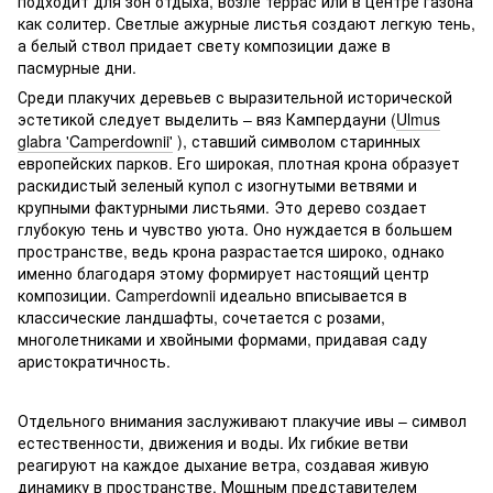
подходит для зон отдыха, возле террас или в центре газона
как солитер. Светлые ажурные листья создают легкую тень,
а белый ствол придает свету композиции даже в
пасмурные дни.
Среди плакучих деревьев с выразительной исторической
эстетикой следует выделить – вяз Кампердауни (
Ulmus
glabra 'Camperdownii'
), ставший символом старинных
европейских парков. Его широкая, плотная крона образует
раскидистый зеленый купол с изогнутыми ветвями и
крупными фактурными листьями. Это дерево создает
глубокую тень и чувство уюта. Оно нуждается в большем
пространстве, ведь крона разрастается широко, однако
именно благодаря этому формирует настоящий центр
композиции. Camperdownii идеально вписывается в
классические ландшафты, сочетается с розами,
многолетниками и хвойными формами, придавая саду
аристократичность.
Отдельного внимания заслуживают плакучие ивы – символ
естественности, движения и воды. Их гибкие ветви
реагируют на каждое дыхание ветра, создавая живую
динамику в пространстве. Мощным представителем