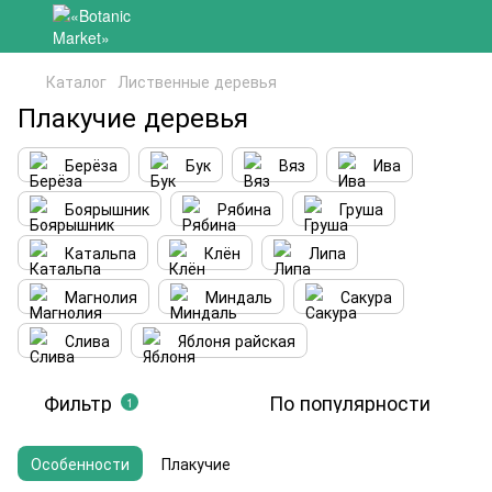
Каталог
Лиственные деревья
Плакучие деревья
Берёза
Бук
Вяз
Ива
Боярышник
Рябина
Груша
Катальпа
Клён
Липа
Магнолия
Миндаль
Сакура
Слива
Яблоня райская
Фильтр
По популярности
1
Особенности
Плакучие