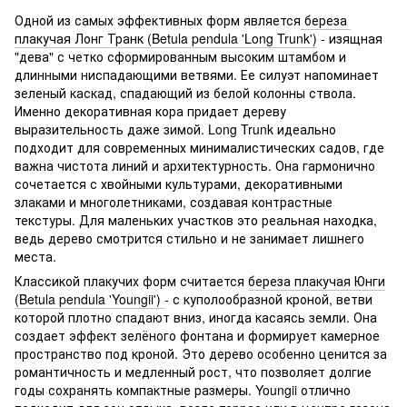
Одной из самых эффективных форм является
береза ​​
плакучая Лонг Транк (Betula pendula 'Long Trunk')
- изящная
"дева" с четко сформированным высоким штамбом и
длинными ниспадающими ветвями. Ее силуэт напоминает
зеленый каскад, спадающий из белой колонны ствола.
Именно декоративная кора придает дереву
выразительность даже зимой. Long Trunk идеально
подходит для современных минималистических садов, где
важна чистота линий и архитектурность. Она гармонично
сочетается с хвойными культурами, декоративными
злаками и многолетниками, создавая контрастные
текстуры. Для маленьких участков это реальная находка,
ведь дерево смотрится стильно и не занимает лишнего
места.
Классикой плакучих форм считается
береза ​​плакучая Юнги
(Betula pendula 'Youngii')
- с куполообразной кроной, ветви
которой плотно спадают вниз, иногда касаясь земли. Она
создает эффект зелёного фонтана и формирует камерное
пространство под кроной. Это дерево особенно ценится за
романтичность и медленный рост, что позволяет долгие
годы сохранять компактные размеры. Youngii отлично