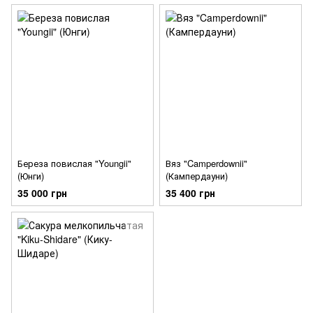
Береза повислая "Youngii"
Вяз "Camperdownii"
(Юнги)
(Кампердауни)
35 000 грн
35 400 грн