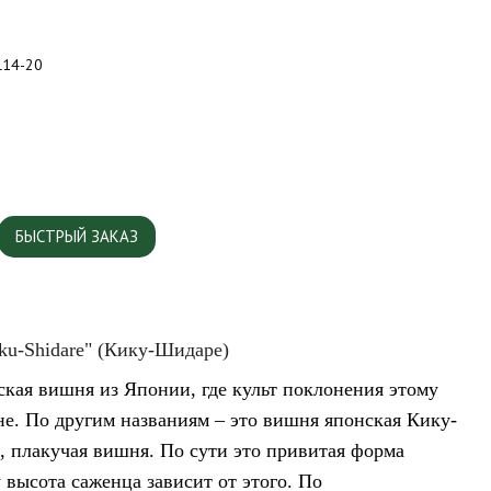
L14-20
БЫСТРЫЙ ЗАКАЗ
ku-Shidare" (Кику-Шидаре)
кая вишня из Японии, где культ поклонения этому
е. По другим названиям – это вишня японская Кику-
, плакучая вишня. По сути это привитая форма
 высота саженца зависит от этого. По