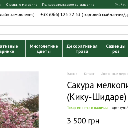
Укр
Рус
я
Отзывы о магазине
Пользовательськое соглашение
нлайн замовлення)
+38 (066) 123 22 33 (торговий майданчик/д
ативные
Многолетние
Декоративная
Саженцы
арники
цветы
трава
роз
Главная
Каталог
Лиственные дерев
Сакура мелкопи
(Кику-Шидаре)
Товар имеется в наличии
Артикул:
3 500 грн