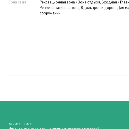
Зона сада
Рекреационная зона / Зона отдыха, Входная / Глав
Репрезентативная зона, Вдоль троп и дорог , Для 
сооружений
© 2014—2026
Интернет-магазин декоративных и плодовых растений