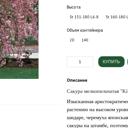
Высота
St 151-180 L6-8
St 160-180 
Объем контейнера
20
140
КУПИТЬ
Описание
Сакура мелкопильчатая "Ki
Изысканная аристократичес
растению на высоком уровн
шидаре, черемуха японская
сакуры на штамбе, поэтому