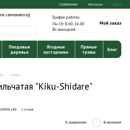
Желания
Вход
Сравнение
ля самовивозу)
График работы:
Мой заказ
Пн-Сб: 8.00-16.00
Вс-виходной
Плодовые
Ягодные
Пряные
Блог
деревья
кустарники
травы
ья
Сакура
льчатая "Kiku-Shidare"
 А00001286
1 отзыв
К сравнению
В желания