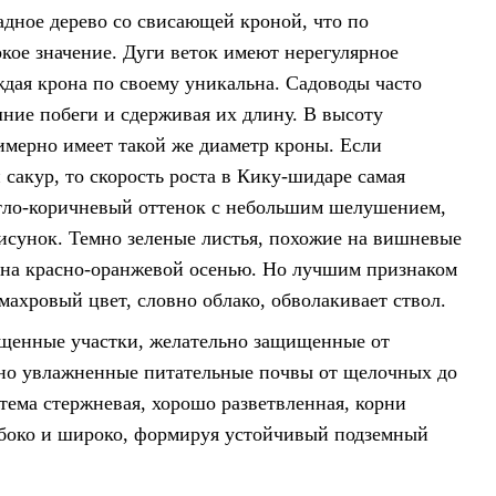
адное дерево со свисающей кроной, что по
кое значение. Дуги веток имеют нерегулярное
дая крона по своему уникальна. Садоводы часто
ние побеги и сдерживая их длину. В высоту
римерно имеет такой же диаметр кроны. Если
 сакур, то скорость роста в Кику-шидаре самая
етло-коричневый оттенок с небольшим шелушением,
унок. Темно зеленые листья, похожие на вишневые
т на красно-оранжевой осенью. Но лучшим признаком
махровый цвет, словно облако, обволакивает ствол.
щенные участки, желательно защищенные от
нно увлажненные питательные почвы от щелочных до
тема стержневая, хорошо разветвленная, корни
убоко и широко, формируя устойчивый подземный