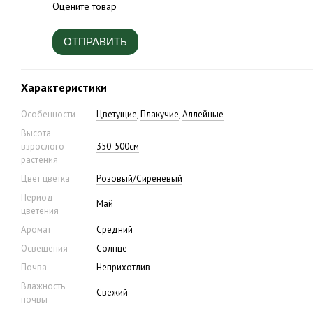
Оцените товар
ОТПРАВИТЬ
Характеристики
Особенности
Цветущие
,
Плакучие
,
Аллейные
Высота
взрослого
350-500см
растения
Цвет цветка
Розовый/Сиреневый
Период
Май
цветения
Аромат
Средний
Освещения
Солнце
Почва
Неприхотлив
Влажность
Свежий
почвы