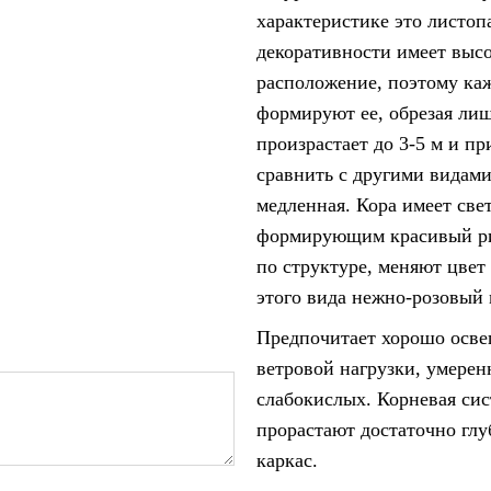
характеристике это листоп
декоративности имеет высо
расположение, поэтому каж
формируют ее, обрезая лиш
произрастает до 3-5 м и п
сравнить с другими видами
медленная. Кора имеет св
формирующим красивый рис
по структуре, меняют цве
этого вида нежно-розовый 
Предпочитает хорошо осве
ветровой нагрузки, умере
слабокислых. Корневая сис
прорастают достаточно гл
каркас.