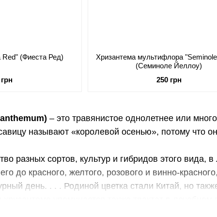
a Red" (Фиеста Ред)
Хризантема мультифлора "Seminole 
(Семиноле Йеллоу)
 грн
250 грн
santhemum)
– это травянистое однолетнее или много
авицу называют «королевой осенью», потому что он
во разных сортов, культур и гибридов этого вида, в 
его до красного, желтого, розового и винно-красно
рный день. . . . Родиной цветка стали Китай, но та
 хризантеме упоминается также трактат в лечебном р
 хризантемы символизируют долгую жизнь. Китайцы 