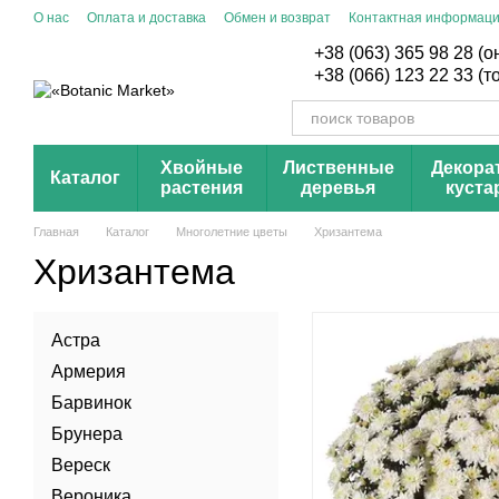
Перейти к основному контенту
О нас
Оплата и доставка
Обмен и возврат
Контактная информац
+38 (063) 365 98 28 (
+38 (066) 123 22 33 (
Хвойные
Лиственные
Декора
Каталог
растения
деревья
куста
Главная
Каталог
Многолетние цветы
Хризантема
Хризантема
Астра
Армерия
Барвинок
Брунера
Вереск
Вероника