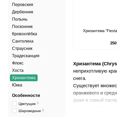
Перовския
Дербенник
Полынь
Посконник
Хризантема "Fiest
Кровохлёбка
Сантолина
250
Страусник
Традесканция
Флокс
Хризантема (Chry
Хоста
неприхотливую крас
Хризантема
снега.
Юкка
Существует множест
оранжевого и средн
Особенности
даже в самый пасму
3
Цветущие
Африке и Европе. О
3
Шаровидные
Неудивительно, что