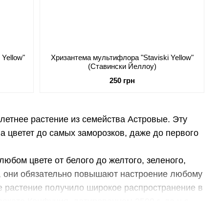
Yellow"
Хризантема мультифлора "Staviski Yellow"
(Ставински Йеллоу)
250 грн
летнее растение из семейства Астровые. Эту
а цветет до самых заморозков, даже до первого
любом цвете от белого до желтого, зеленого,
го, они обязательно повышают настроение любому
кже растение получило широкое распространение в
окате Конфуция, датированном 2500 г. до н.э.
рано открыли их лечебные свойства. Также