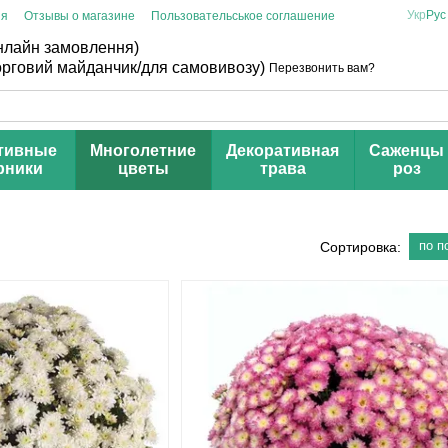
Укр
Рус
ия
Отзывы о магазине
Пользовательськое соглашение
онлайн замовлення)
торговий майданчик/для самовивозу)
Перезвонить вам?
тивные
Многолетние
Декоративная
Саженцы
рники
цветы
трава
роз
по п
Сортировка: