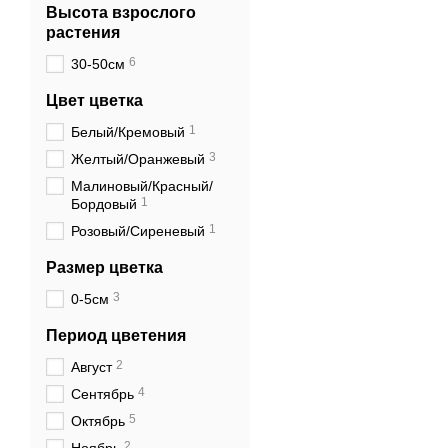
Высота взрослого
сегодня высушенные
растения
антимикробное и пр
6
30-50см
витамином С, котор
Цвет цветка
даже едят как сала
1
Белый/Кремовый
К примеру, в Китае
3
Желтый/Оранжевый
хризантемы были до
Малиновый/Красный/
сейчас веков он б
1
Бордовый
1
Выращивание хризан
Розовый/Сиреневый
вплоть до начала П
Размер цветка
в 1789 году. Уцеле
3
0-5см
хризантем из Китая
Период цветения
Название «хризанте
2
Август
«цветок» или «золо
4
Сентябрь
Их любят садоводы 
5
Октябрь
пышно цветут и хо
2