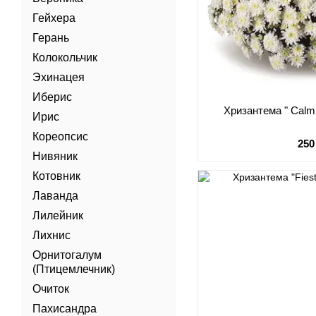
Гейхера
Герань
Колокольчик
Эхинацея
Иберис
Хризантема " Calm
Ирис
Кореопсис
250
Нивяник
Котовник
Лаванда
Лилейник
Лихнис
Орнитогалум
(Птицемлечник)
Очиток
Пахисандра