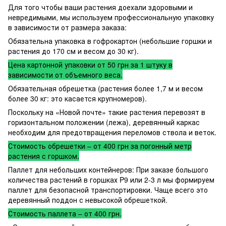
Для того чтобы ваши растения доехали здоровыми и
невредимыми, мы используем профессиональную упаковку
в зависимости от размера заказа:
Обязательна упаковка в гофрокартон (небольшие горшки и
растения до 170 см и весом до 30 кг).
Цена картонной упаковки от 50 грн за 1 штуку в
зависимости от объемного веса.
Обязательная обрешетка (растения более 1,7 м и весом
более 30 кг: это касается крупномеров).
Поскольку на «Новой почте» такие растения перевозят в
горизонтальном положении (лежа), деревянный каркас
необходим для предотвращения переломов ствола и веток.
Стоимость обрешетки – от 400 грн за погонный метр
растения с горшком.
Паллет для небольших контейнеров: При заказе большого
количества растений в горшках P9 или 2-3 л мы формируем
паллет для безопасной транспортировки. Чаще всего это
деревянный поддон с невысокой обрешеткой.
Стоимость паллета – от 400 грн.