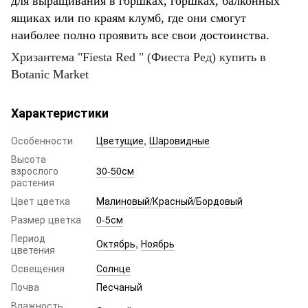
для выращивания в горшках, горшках, балконных
ящиках или по краям клумб, где они смогут
наиболее полно проявить все свои достоинства.
Хризантема "Fiesta Red " (Фиеста Ред) купить в
Botanic Market
Характеристики
Особенности
Цветущие
,
Шаровидные
Высота
взрослого
30-50см
растения
Цвет цветка
Малиновый/Красный/Бордовый
Размер цветка
0-5см
Период
Октябрь
,
Ноябрь
цветения
Освещения
Солнце
Почва
Песчаный
Влажность