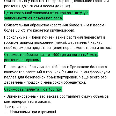
Обязательна упаковка в гофрокартон (небольшие горшки и
растения до 170 см и весом до 30 кг).
Цена картонной упаковки от 50 грн за 1 штуку в
зависимости от объемного веса.
Обязательная обрешетка (растения более 1,7 м и весом
более 30 кг: это касается крупномеров).
Поскольку на «Новой почте» такие растения перевозят в
горизонтальном положении (лежа), деревянный каркас
необходим для предотвращения переломов ствола и веток.
Стоимость обрешетки – от 400 грн за погонный метр
растения с горшком.
Паллет для небольших контейнеров: При заказе большого
количества растений в горшках P9 или 2-3 л мы формируем
паллет для безопасной транспортировки. Чаще всего это
деревянный поддон с невысокой обрешеткой.
Стоимость паллета – от 400 грн.
• Ориентировочный вес заказа составляет сумму объемов
контейнеров этого заказа.
1 литр = 1 кг.
Наличними при отриманні.