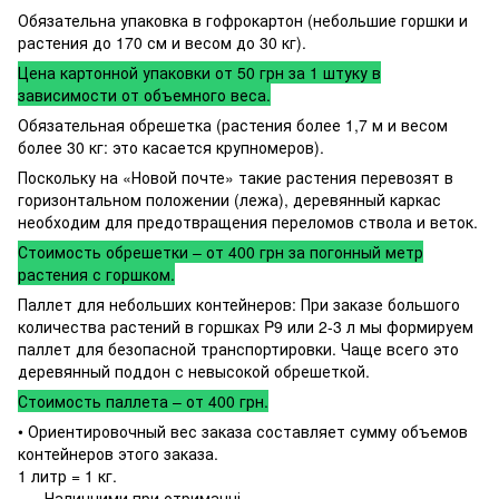
Обязательна упаковка в гофрокартон (небольшие горшки и
растения до 170 см и весом до 30 кг).
Цена картонной упаковки от 50 грн за 1 штуку в
зависимости от объемного веса.
Обязательная обрешетка (растения более 1,7 м и весом
более 30 кг: это касается крупномеров).
Поскольку на «Новой почте» такие растения перевозят в
горизонтальном положении (лежа), деревянный каркас
необходим для предотвращения переломов ствола и веток.
Стоимость обрешетки – от 400 грн за погонный метр
растения с горшком.
Паллет для небольших контейнеров: При заказе большого
количества растений в горшках P9 или 2-3 л мы формируем
паллет для безопасной транспортировки. Чаще всего это
деревянный поддон с невысокой обрешеткой.
Стоимость паллета – от 400 грн.
• Ориентировочный вес заказа составляет сумму объемов
контейнеров этого заказа.
1 литр = 1 кг.
Наличними при отриманні.