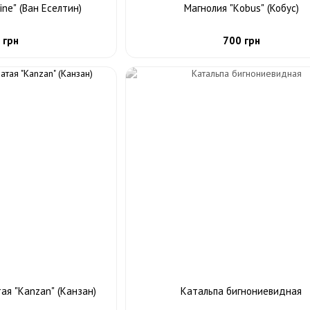
ine" (Ван Еселтин)
Магнолия "Кobus" (Кобус)
 грн
700 грн
ая "Kanzan" (Канзан)
Катальпа бигнониевидная