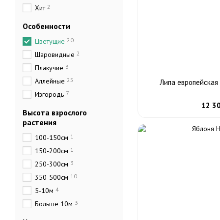
2
Хит
Особенности
20
Цветущие
2
Шаровидные
3
Плакучие
25
Аллейные
Липа европейская 
7
Изгородь
12 3
Высота взрослого
растения
1
100-150см
1
150-200см
3
250-300см
10
350-500см
4
5-10м
3
Больше 10м