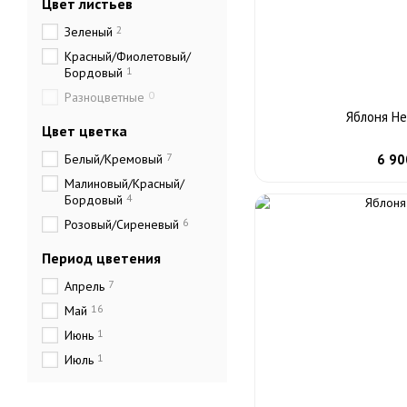
Цвет листьев
2
Зеленый
Красный/Фиолетовый/
1
Бордовый
0
Разноцветные
Яблоня Н
Цвет цветка
7
Белый/Кремовый
6 90
Малиновый/Красный/
4
Бордовый
6
Розовый/Сиреневый
Период цветения
7
Апрель
16
Май
1
Июнь
1
Июль