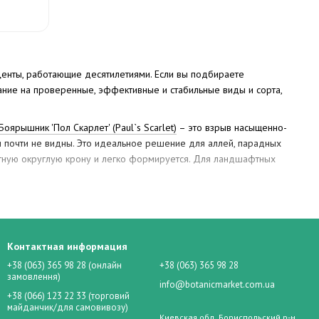
центы, работающие десятилетиями. Если вы подбираете
ние на проверенные, эффективные и стабильные виды и сорта,
Боярышник 'Пол Скарлет' (Paul`s Scarlet)
– это взрыв насыщенно-
ья почти не видны. Это идеальное решение для аллей, парадных
тную округлую крону и легко формируется. Для ландшафтных
нный по виду вид с белым душистым цветом. Он прекрасно
лыми плодами, которые остаются на ветках до зимы и привлекают
Контактная информация
gus prunifolia)
. Его блестящие темно-зеленые листья напоминают
лядит нежно и естественно, компактная форма делает дерево
+38 (063) 365 98 28 (онлайн
+38 (063) 365 98 28
замовлення)
info@botanicmarket.com.ua
+38 (066) 123 22 33 (торговий
us
aucuparia
)
.
Весной она покрывается кремово-белыми соцветиями,
майданчик/для самовивозу)
й вариант для создания пейзажных композиций и озеленения
Киевская обл. Бориспольский р-н,