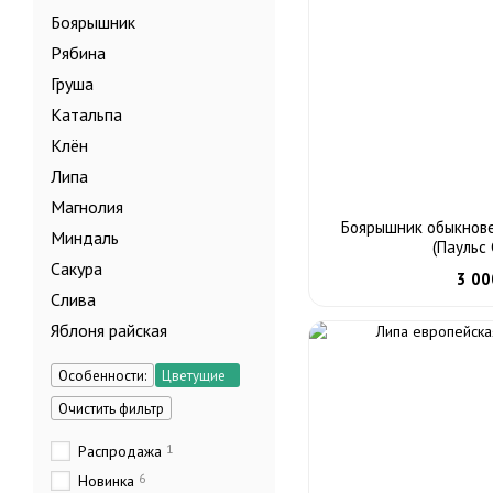
Боярышник
Рябина
Груша
Катальпа
Клён
Липа
Магнолия
Боярышник обыкновен
Миндаль
(Паульс
Сакура
3 00
Слива
Яблоня райская
Особенности:
Цветущие
Очистить фильтр
1
Распродажа
6
Новинка