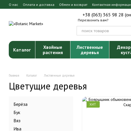
Перейти к основному контенту
О нас
Оплата и доставка
Обмен и возврат
Контактная информаци
+38 (063) 365 98 28 (о
Перезвонить вам?
Хвойные
Лиственные
Декор
Каталог
растения
деревья
куст
Главная
Каталог
Лиственные деревья
Цветущие деревья
Берёза
ХИТ
Бук
Вяз
Ива