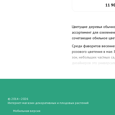
11 9
Цветущие деревья обычно 
ассортимент для озеленен
сочетающие обильное цвет
Среди фаворитов весенне
розового цветения в мае. 
зон, небольших частных с
дизайнеров это универсал
Не менее популярен Боя
подходит для создания жи
птиц. Это идеальный вариа
Для более выразительных 
сливу, а осенью приобрет
© 2014—2026
удобным для городских по
Интернет-магазин декоративных и плодовых растений
Среди деревьев с ярким 
Мобильная версия
летом формирует ажурную 