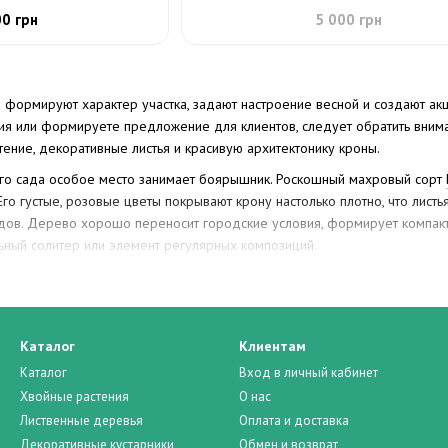
00 грн
5 000 грн
формируют характер участка, задают настроение весной и создают ак
ия или формируете предложение для клиентов, следует обратить внима
ение, декоративные листья и красивую архитектонику кроны.
го сада особое место занимает боярышник. Роскошный махровый сорт
Его густые, розовые цветы покрывают крону настолько плотно, что лист
адов. Дерево хорошо переносит городские условия, формирует компак
ьный солитер или элемент регулярных композиций.
рышник однопестиковый
(
Crataegus monogyna
)
– выносливый, естестве
вых изгородей, массивов или природных ландшафтов. Осенью радует а
нт для экологичного озеленения.
Каталог
Клиентам
текстур следует обратить внимание на боярышник
сливолистный
(
Cratae
ают насыщенные красно-оранжевые тона. Весеннее белое цветение выг
Каталог
Вход в личный кабинет
садок.
Хвойные растения
О нас
Лиственные деревья
Оплата и доставка
сезонным эффектом особенно выделяется Рябина обыкновенная
(Sorb
Декоративные кустарники
Обмен и возврат
крону, а осенью взрывается оранжево-красными ягодами. Это отличны