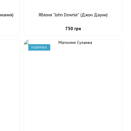
зиания)
Яблоня "John Downie" (Джон Дауни)
750 грн
НОВИНКА