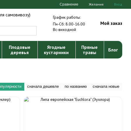
Желания
Вход
Сравнение
ля самовивозу)
График работы:
Мой заказ
Пн-Сб: 8.00-16.00
Вс-виходной
Плодовые
Ягодные
Пряные
Блог
деревья
кустарники
травы
опулярности
сначала дешевле
по названию
сначала новые