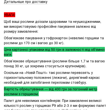
Детальніше про доставку
УВАГА!
Щоб ваші рослини доїхали здоровими та неушкодженими,
ми використовуємо професійне пакування залежно від
розміру замовлення:
Обов'язкове пакування у гофрокартон (невеликі горщики та
рослини до 170 см і вагою до 30 кг).
Ціна картонної упаковки від 50 грн в залежності від об'ємної
ваги.
Обов’язкове обрешетування (рослини більше 1,7 м та вагою
понад 30 кг, це зокрема стосується крупномірів).
Оскільки на «Новій Пошті» такі рослини перевозять у
горизонтальному положенні (лежачи), дерев'яний каркас
необхідний для запобігання переломам стовбуру.
Вартість обрештування — від 400 грн за погонний метр
рослини з горщиком.
Палет для невеликих контейнерів: При замовленні великої
кількості рослин у горщиках P9 або 2-3 л ми формуємо палет