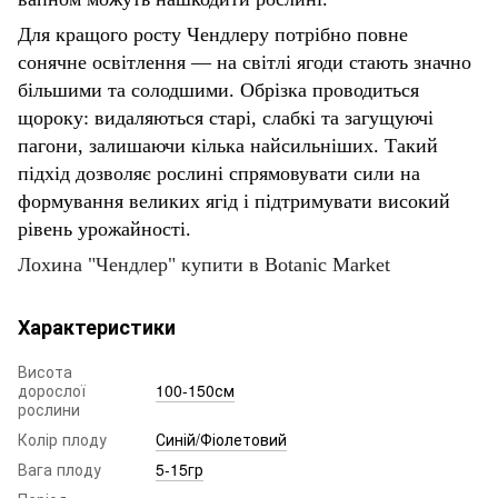
Для кращого росту Чендлеру потрібно повне
сонячне освітлення — на світлі ягоди стають значно
більшими та солодшими. Обрізка проводиться
щороку: видаляються старі, слабкі та загущуючі
пагони, залишаючи кілька найсильніших. Такий
підхід дозволяє рослині спрямовувати сили на
формування великих ягід і підтримувати високий
рівень урожайності.
Лохина "Чендлер" купити в Botanic Market
Характеристики
Висота
дорослої
100-150см
рослини
Колір плоду
Синій/Фіолетовий
Вага плоду
5-15гр