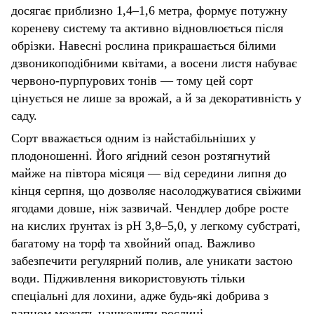
досягає приблизно 1,4–1,6 метра, формує потужну
кореневу систему та активно відновлюється після
обрізки. Навесні рослина прикрашається білими
дзвоникоподібними квітами, а восени листя набуває
червоно-пурпурових тонів — тому цей сорт
цінується не лише за врожай, а й за декоративність у
саду.
Сорт вважається одним із найстабільніших у
плодоношенні. Його ягідний сезон розтягнутий
майже на півтора місяця — від середини липня до
кінця серпня, що дозволяє насолоджуватися свіжими
ягодами довше, ніж зазвичай. Чендлер добре росте
на кислих ґрунтах із pH 3,8–5,0, у легкому субстраті,
багатому на торф та хвойний опад. Важливо
забезпечити регулярний полив, але уникати застою
води. Підживлення використовують тільки
спеціальні для лохини, адже будь-які добрива з
вапном можуть нашкодити рослині.