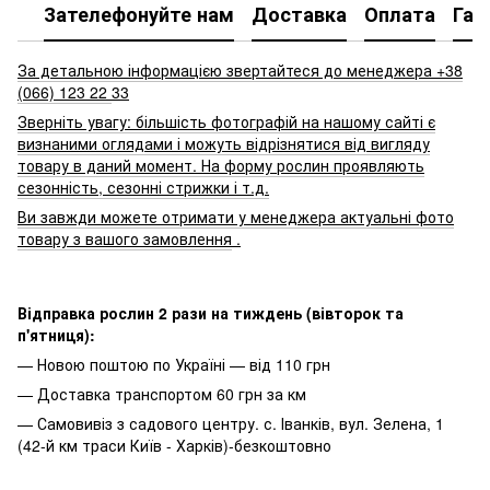
Зателефонуйте нам
Доставка
Оплата
Гар
За детальною інформацією звертайтеся до менеджера +38
(066) 123 22
33
Зверніть увагу: більшість фотографій на нашому сайті є
визнаними оглядами і можуть відрізнятися від вигляду
товару в даний момент. На форму рослин проявляють
сезонність, сезонні стрижки і т.д.
Ви завжди можете отримати у менеджера актуальні фото
товару з вашого замовлення
.
Відправка рослин 2 рази на тиждень (вівторок та
п'ятниця):
— Новою поштою по Україні — від 110 грн
— Доставка транспортом 60 грн за км
— Самовивіз з садового центру. с. Іванків, вул. Зелена, 1
(42-й км траси Київ - Харків)-безкоштовно