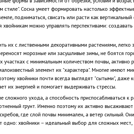
ные формы в зависимости от обрезки, условий и возрас
ком стиле". Сосна умеет формировать настолько эффектн
мле, подниматься, свисать или расти как вертикальный 
 хвойникам можно управлять перспективами: создавать г
ить их с лиственными декоративными растениями, легко 
ереносят морозные или засушливые зимы, не боятся гор
ых участках с минимальным количеством почвы, активно 
алоизвестный элемент их "характера". Многие имеют ми
этому хвойники почти всегда выглядят "сытыми", даже к
ает их энергией и помогает выдерживать стрессы.
е сложного ухода, а способность приспосабливаться к р
лотненный грунт. Именно поэтому их активно высаживают 
кребов, где слой почвы минимален, а ветер сильный. Они
 одно: хвойники – идеальный выбор для сложных мест, г