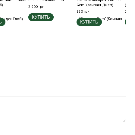
б)
Gem" (Компакт Джем)
(Хосе
2 900 грн
850 грн
250 г
КУПИТЬ
Ь
КУПИТЬ
КУ