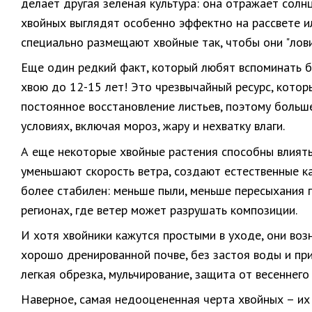
делает другая зеленая культура: она отражает солн
хвойных выглядят особенно эффектно на рассвете ил
специально размещают хвойные так, чтобы они "лови
Еще один редкий факт, который любят вспоминать б
хвою до 12-15 лет! Это чрезвычайный ресурс, котор
постоянное восстановление листьев, поэтому больше
условиях, включая мороз, жару и нехватку влаги.
А еще некоторые хвойные растения способны влиять
уменьшают скорость ветра, создают естественные к
более стабилен: меньше пыли, меньше пересыхания 
регионах, где ветер может разрушать композиции.
И хотя хвойники кажутся простыми в уходе, они воз
хорошо дренированной почве, без застоя воды и при
легкая обрезка, мульчирование, защита от весеннег
Наверное, самая недооцененная черта хвойных – их