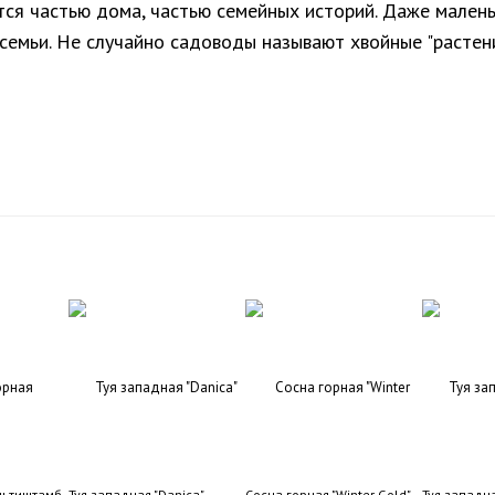
ся частью дома, частью семейных историй. Даже мален
семьи. Не случайно садоводы называют хвойные "растен
льтиштамб
Туя западная "Danica"
Сосна горная "Winter Gold"
Туя западна