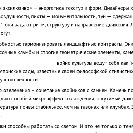
х эксклюзивом – энергетика текстур и форм. Дизайнеры
воздушности, пихты — монументальности, туи — сдержан
": они задают ритм, структуру и направление движения.
огут.
обностью гармонизировать ландшафтные контрасты. Они 
сочные клумбы и строгие геометрические элементы, камен
войне культуры ведут себя как 
японские сады, известные своей философской стилистик
увство вечности.
озеленения – сочетание хвойников с камнем. Камень под
оздают особый микроэффект охлаждения, ощутимый даже 
ратура почвы стабильнее, чем на газонах или клумбах. 
.
и способны работать со светом. И это не только о теня