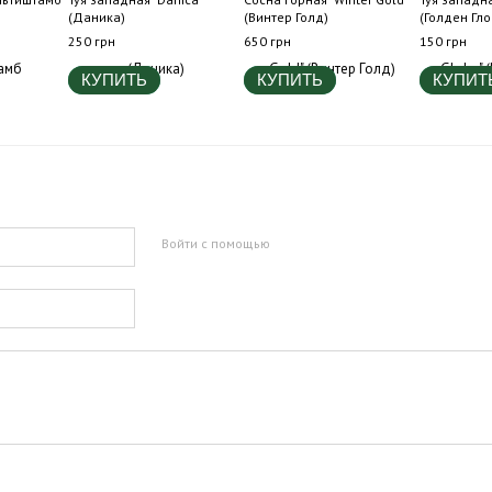
(Даника)
(Винтер Голд)
(Голден Гло
250 грн
650 грн
150 грн
КУПИТЬ
КУПИТЬ
КУПИТ
Войти с помощью