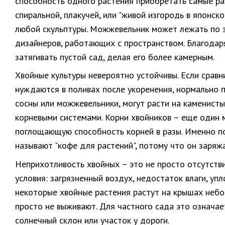
способность одного растения приобретать самые раз
спиральной, плакучей, или "живой изгородь в японс
любой скульптуры. Можжевельник может лежать по зе
дизайнеров, работающих с пространством. Благодаря
затягивать пустой сад, делая его более камерным.
Хвойные культуры невероятно устойчивы. Если сравн
нуждаются в поливах после укоренения, нормально п
сосны или можжевельники, могут расти на каменист
корневыми системами. Корни хвойников – еще один м
поглощающую способность корней в разы. Именно по
называют "кофе для растений", потому что он заряж
Неприхотливость хвойных – это не просто отсутстви
условия: загрязненный воздух, недостаток влаги, уп
некоторые хвойные растения растут на крышах небос
просто не выживают. Для частного сада это означает
солнечный склон или участок у дороги.