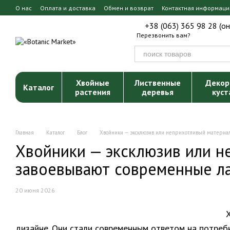
Перейти к основному контенту
О нас
Оплата и доставка
Обмен и возврат
Контактная информаци
+38 (063) 365 98 28 (о
Перезвонить вам?
Хвойные
Лиственные
Декор
Каталог
растения
деревья
куст
Главная
Каталог
Блог
Хвойники — эксклюзив или неприхотливый материа
Хвойники — эксклюзив или н
завоевывают современные л
20 июня 2026
дизайне. Они стали современным ответом на потребн