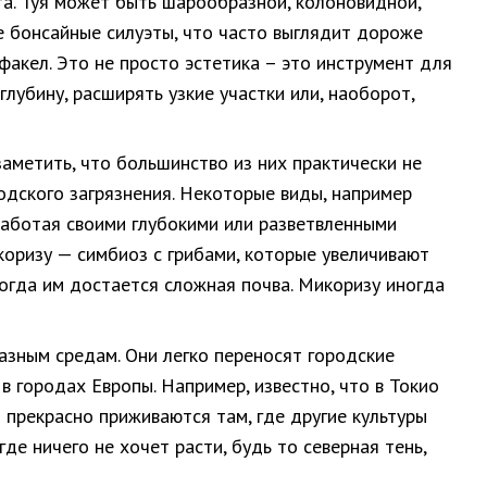
та. Туя может быть шарообразной, колоновидной,
ые бонсайные силуэты, что часто выглядит дороже
факел. Это не просто эстетика – это инструмент для
лубину, расширять узкие участки или, наоборот,
заметить, что большинство из них практически не
одского загрязнения. Некоторые виды, например
работая своими глубокими или разветвленными
коризу — симбиоз с грибами, которые увеличивают
огда им достается сложная почва. Микоризу иногда
азным средам. Они легко переносят городские
в городах Европы. Например, известно, что в Токио
 прекрасно приживаются там, где другие культуры
де ничего не хочет расти, будь то северная тень,