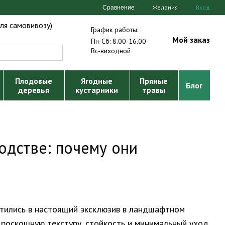
Желания
Вход
Сравнение
ля самовивозу)
График работы:
Мой заказ
Пн-Сб: 8.00-16.00
Вс-виходной
Плодовые
Ягодные
Пряные
Блог
деревья
кустарники
травы
одстве: почему они
атились в настоящий эксклюзив в ландшафтном
 роскошную текстуру, стойкость и минимальный уход.