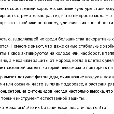
меть собственный характер, хвойные культуры стали «ск
лярность стремительно растет, и это не просто мода – э
ткрывают хвойники по-новому, удивляясь их способност
стью, выделяющей их среди большинства декоративных к
уются. Немногие знают, что даже самые стабильные хвой
нты в хвое активируются на холоде или, наоборот, в те
езни, а механизм защиты от мороза, когда в клетках ув
чает сезонный акцент, который невозможно повторить ни
ур имеют летучие фитонциды, очищающие воздух и подав
ми или соснами часто выглядит здоровее, а растения р
 концентрация фитонцидов иногда настолько высока, что 
а тонкий инструмент естественной защиты.
материалом? Это их ботаническая пластичность.
Это