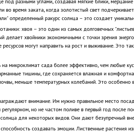
це под разными углами, создавая мягкие блики, мерцани
и во время заката, когда золотистый свет подчеркивает
ли" определенный ракурс солнца – это создает уникальн
отаники: хвоя – это один из самых долговечных "листье
ый делает хвойники экономичными с точки зрения энергоз
 ресурсов могут направить на рост и выживание. Это та
 на микроклимат сада более эффективно, чем любые кус
арманные тишины, где сохраняется влажная и комфортна
почвы, меньше температурных колебаний. Это особенно 
награждают внимание. Им нужно правильное место посадк
 регулярном, но не частом поливе в первый год после п
о солнца для некоторых видов. Они дают безупречный вн
 способность создавать эмоции. Лиственные растения из