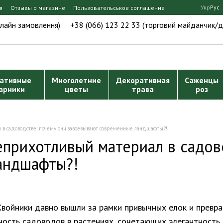
Укр
Рус
я
Отзывы о магазине
Пользовательськое соглашение
нлайн замовлення)
+38 (066) 123 22 33 (торговий майданчик/д
ативные
Многолетние
Декоративная
Саженцы
арники
цветы
трава
роз
л в садоводстве: почему они завоевывают современные ландшафты?!
еприхотливый материал в садов
андшафты?!
Хвойники давно вышли за рамки привычных елок и превр
ость садоводов в растениях, сочетающих элегантность,