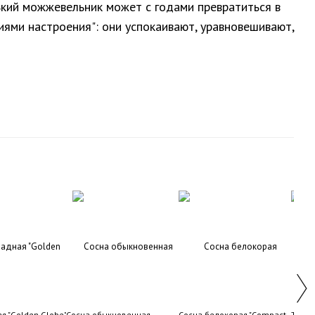
ький можжевельник может с годами превратиться в
иями настроения": они успокаивают, уравновешивают,
я "Golden Globe"
Сосна обыкновенная
Сосна белокорая "Compact
Туя за