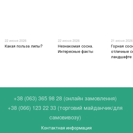
22 июня 2026
22 июня 2026
21 июня 2026
Какая польза липы?
Незнакомая сосна.
Горная сосн
Интересные факты
отличные с
ландшафте
+38 (063) 365 98 28 (онлайн замовлення)
+38 (066) 123 22 33 (торговий майданчик/для
самовивозу)
Контактная информация