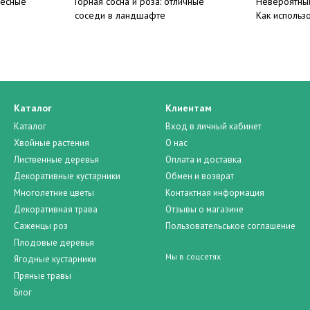
ресные
Горная сосна и роза: отличные
Невероятны
соседи в ландшафте
Как использ
Каталог
Клиентам
Каталог
Вход в личный кабинет
Хвойные растения
О нас
Лиственные деревья
Оплата и доставка
Декоративные кустарники
Обмен и возврат
Многолетние цветы
Контактная информация
Декоративная трава
Отзывы о магазине
Саженцы роз
Пользовательськое соглашение
Плодовые деревья
Мы в соцсетях
Ягодные кустарники
Пряные травы
Блог