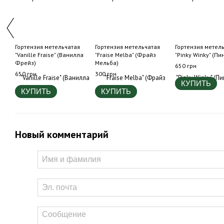
Гортензия метельчатая
Гортензия метельчатая
Гортензия метел
"Vanille Fraise" (Ванилла
"Fraise Melba" (Фрайз
"Pinky Winky" (Пи
Фрейз)
Мельба)
650 грн
650 грн
300 грн
КУПИТЬ
КУПИТЬ
КУПИТЬ
Новый комментарий