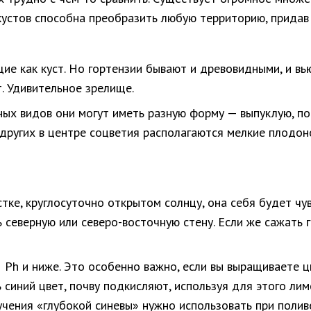
а кустов способна преобразить любую территорию, прида
ие как куст. Но гортензии бывают и древовидными, и в
. Удивительное зрелище.
ных видов они могут иметь разную форму — выпуклую, п
других в центре соцветия располагаются мелкие плодон
стке, круглосуточно открытом солнцу, она себя будет ч
 северную или северо-восточную стену. Если же сажать 
 Ph и ниже. Это особенно важно, если вы выращиваете ц
 синий цвет, почву подкисляют, используя для этого лим
учения «глубокой синевы» нужно использовать при полив