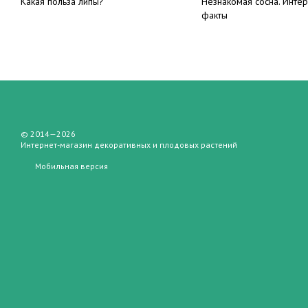
Какая польза липы?
Незнакомая сосна. Инте
факты
© 2014—2026
Интернет-магазин декоративных и плодовых растений
Мобильная версия