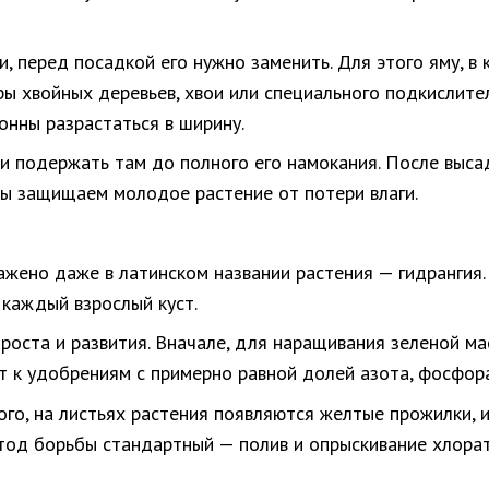
и, перед посадкой его нужно заменить. Для этого яму, в
ры хвойных деревьев, хвои или специального подкислите
онны разрастаться в ширину.
и подержать там до полного его намокания. После выса
мы защищаем молодое растение от потери влаги.
ражено даже в латинском названии растения — гидранги
 каждый взрослый куст.
роста и развития. Вначале, для наращивания зеленой 
т к удобрениям с примерно равной долей азота, фосфора
ого, на листьях растения появляются желтые прожилки, 
тод борьбы стандартный — полив и опрыскивание хлора