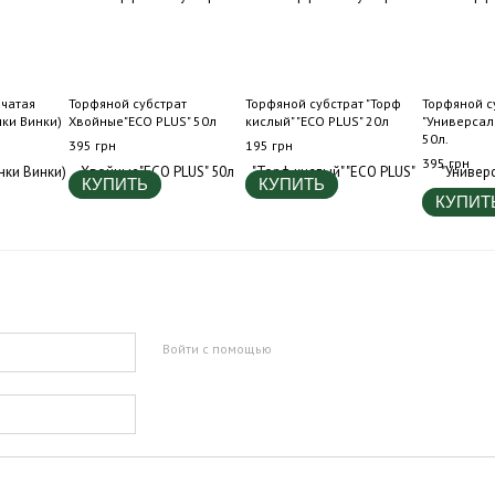
ьчатая
Торфяной субстрат
Торфяной субстрат "Торф
Торфяной с
нки Винки)
Хвойные"ECO PLUS" 50л
кислый" "ECO PLUS" 20л
"Универсал
50л.
395 грн
195 грн
395 грн
КУПИТЬ
КУПИТЬ
КУПИТ
Войти с помощью