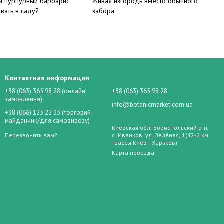
й пурпурный барбарис.
Живая изгородь вместо обычного
овать в саду?
забора
Контактная информация
+38 (063) 365 98 28 (онлайн
+38 (063) 365 98 28
замовлення)
info@botanicmarket.com.ua
+38 (066) 123 22 33 (торговий
майданчик/для самовивозу)
Киевская обл. Бориспольский р-н,
Перезвонить вам?
с. Иванков, ул. Зелёная, 1(42-й км
трассы Киев - Харьков)
Карта проезда