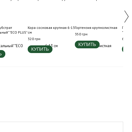
убстрат
Кора сосновая крупная 6-13
Гортензия крупнолистная
Горте
ьный" "ECO PLUS"
см
"Polar
350 грн
320 грн
650 г
КУПИТЬ
КУПИТЬ
КУ
Ь