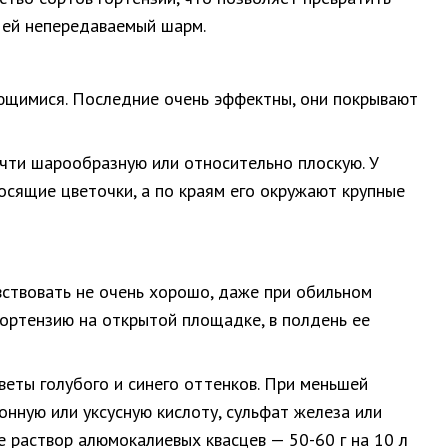
в ей непередаваемый шарм.
ьющимися. Последние очень эффектны, они покрывают
очти шарообразную или относительно плоскую. У
осящие цветочки, а по краям его окружают крупные
увствовать не очень хорошо, даже при обильном
гортензию на открытой площадке, в полдень ее
веты голубого и синего оттенков. При меньшей
онную или уксусную кислоту, сульфат железа или
е раствор алюмокалиевых квасцев — 50-60 г на 10 л