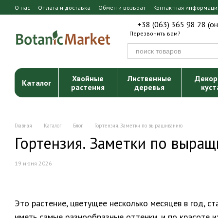
Перейти к основному контенту
О нас
Оплата и доставка
Обмен и возврат
Контактная информаци
+38 (063) 365 98 28 (о
Перезвонить вам?
Хвойные
Лиственные
Декор
Каталог
растения
деревья
куст
Главная
Каталог
Блог
Гортензия. Заметки по выращиванию
Гортензия. Заметки по выра
19 июня 2026
Это растение, цветущее несколько месяцев в год, ст
иметь самые разнообразные оттенки, и по красоте и