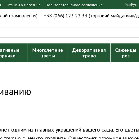
Укр
Рус
я
Отзывы о магазине
Пользовательськое соглашение
нлайн замовлення)
+38 (066) 123 22 33 (торговий майданчик/д
ативные
Многолетние
Декоративная
Саженцы
арники
цветы
трава
роз
щиванию
анет одним из главных украшений вашего сада. Его цветы
х трудно с чем-то сравнить. Существует огромное множе