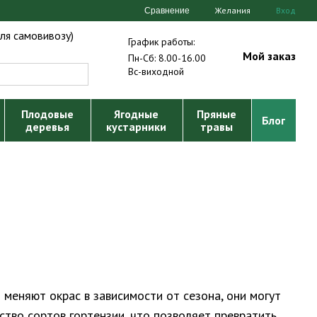
Желания
Вход
Сравнение
ля самовивозу)
График работы:
Мой заказ
Пн-Сб: 8.00-16.00
Вс-виходной
Плодовые
Ягодные
Пряные
Блог
деревья
кустарники
травы
 меняют окрас в зависимости от сезона, они могут
ство сортов гортензии, что позволяет превратить