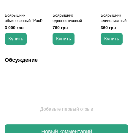
Боярышник
Боярышник
Боярышник
обыкновенный "Paul's
однопестиковый
сливолистный
Scarlet" (Паульс
3 000 грн
760 грн
360 грн
Скарлет)
Купить
Купить
Купить
Обсуждение
Добавьте первый отзыв
Новый комментарий