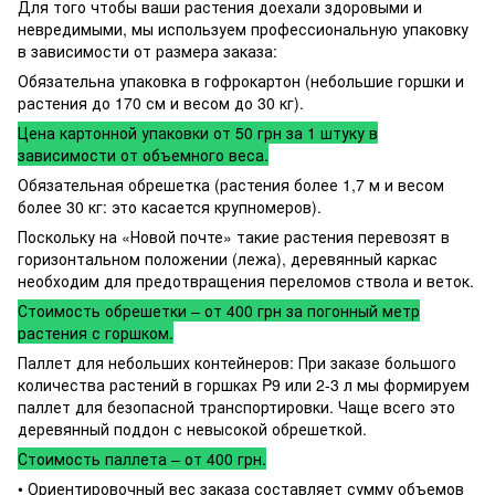
Для того чтобы ваши растения доехали здоровыми и
невредимыми, мы используем профессиональную упаковку
в зависимости от размера заказа:
Обязательна упаковка в гофрокартон (небольшие горшки и
растения до 170 см и весом до 30 кг).
Цена картонной упаковки от 50 грн за 1 штуку в
зависимости от объемного веса.
Обязательная обрешетка (растения более 1,7 м и весом
более 30 кг: это касается крупномеров).
Поскольку на «Новой почте» такие растения перевозят в
горизонтальном положении (лежа), деревянный каркас
необходим для предотвращения переломов ствола и веток.
Стоимость обрешетки – от 400 грн за погонный метр
растения с горшком.
Паллет для небольших контейнеров: При заказе большого
количества растений в горшках P9 или 2-3 л мы формируем
паллет для безопасной транспортировки. Чаще всего это
деревянный поддон с невысокой обрешеткой.
Стоимость паллета – от 400 грн.
• Ориентировочный вес заказа составляет сумму объемов