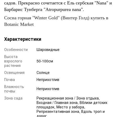
садов. Прекрасно сочетается с Ель сербская "Nana" и
Барбарис Тунберга "Atropurpurea nana".
Сосна горная "Winter Gold" (Винтер Голд) купить в
Botanic Market
Характеристики
Особенности
Шаровидные
Высота
взрослого
50-100см
растения
Освещения
Солнце
Почва
Неприхотлив
Влажность
Неприхотлив
почвы
Зона сада
Рекреационная зона / Зона отдыха,
Входная / Главная зона, Вблизи детских
площадок, Место у забора,
Репрезентативная зона, Вдоль троп и
дорог