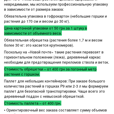
невредимыми, мы используем профессиональную упаковку
в зависимости от размера заказа:
Обязательна упаковка в гофрокартон (небольшие горшки и
растения до 170 см и весом до 30 кг).
Цена картонной упаковки от 50 грн за 1 штуку в
зависимости от объемного веса.
Обязательная обрешетка (растения более 1,7 м и весом
более 30 кг: это касается крупномеров).
Поскольку на «Новой почте» такие растения перевозят в
горизонтальном положении (лежа), деревянный каркас
необходим для предотвращения переломов ствола и веток.
Стоимость обрешетки – от 400 грн за погонный метр
растения с горшком.
Паллет для небольших контейнеров: При заказе большого
количества растений в горшках P9 или 2-3 л мы формируем
паллет для безопасной транспортировки. Чаще всего это
деревянный поддон с невысокой обрешеткой.
Стоимость паллета – от 400 грн.
• Ориентировочный вес заказа составляет сумму объемов