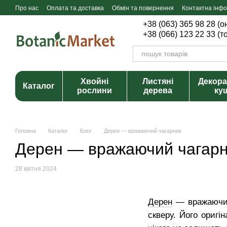
Перейти до основного контенту
Про нас
Оплата та доставка
Обмін та повернення
Контактна інф
+38 (063) 365 98 28 (
+38 (066) 123 22 33 (
Хвойні
Листяні
Декора
Каталог
рослини
дерева
ку
Головна
Каталог
Блог
Дерен — вражаючий чагарник
Дерен — вражаючий чагар
28 квітня 2024
Дерен
— вражаючий 
скверу. Його оригі