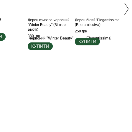
й
Дерен криваво-червоний
Дерен білий 'Elegantissima'
"Winter Beauty" (Вінтер
(Елегантіссіма)
Бьюті)
250 грн
380 грн
И
КУПИТИ
КУПИТИ