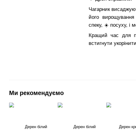
Чагарник висаджуют
його вирощування
спеку, ☀️ посуху, і
Кращий час для по
встигнути укорінит
Ми рекомендуємо