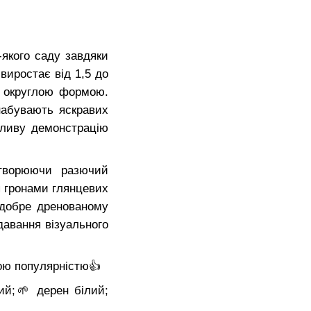
-якого саду завдяки
виростає від 1,5 до
, округлою формою.
набувають яскравих
шливу демонстрацію
створюючи разючий
ся гронами глянцевих
 добре дренованому
давання візуального
ною популярністю👍
ий;🌱 дерен білий;