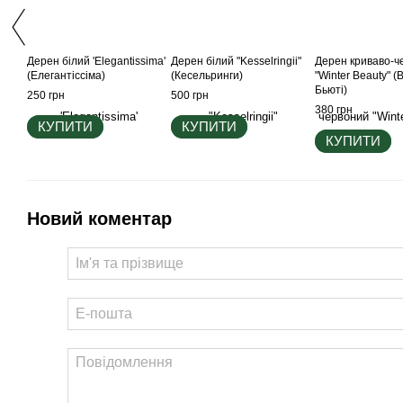
Дерен білий 'Elegantissima'
Дерен бiлий "Kesselringii"
Дерен криваво-ч
(Елегантіссіма)
(Кесельринги)
"Winter Beauty" (
Бьюті)
250 грн
500 грн
380 грн
КУПИТИ
КУПИТИ
КУПИТИ
Новий коментар