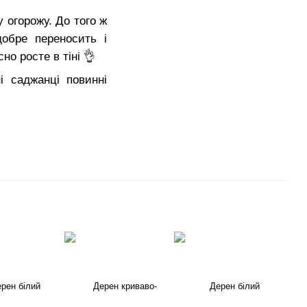
 огорожу. До того ж
обре переносить і
но росте в тіні 👌
і саджанці повинні