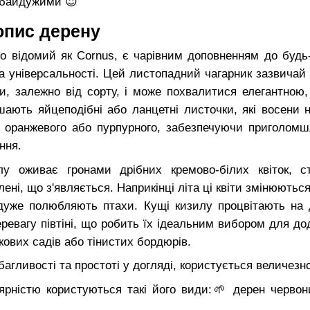
 байдужими 😇
опис дерену
о відомий як Cornus, є чарівним доповненням до будь
 та універсальності. Цей листопадний чагарник зазвичай 
ки, залежно від сорту, і може похвалитися елегантною
шають яйцеподібні або ланцетні листочки, які восени 
го, оранжевого або пурпурного, забезпечуючи приголом
ння.
лу оживає гронами дрібних кремово-білих квіток, 
лені, що з'являється. Наприкінці літа ці квіти змінюють
і дуже полюбляють птахи. Кущі кизилу процвітають на
перевагу півтіні, що робить їх ідеальним вибором для до
кових садів або тінистих бордюрів.
багливості та простоті у догляді, користується величез
рністю користуються такі його види:🌱 дерен червон