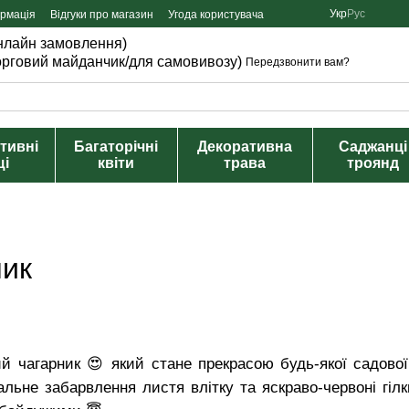
Укр
Рус
ормація
Відгуки про магазин
Угода користувача
онлайн замовлення)
торговий майданчик/для самовивозу)
Передзвонити вам?
тивні
Багаторічні
Декоративна
Саджанці
щі
квіти
трава
троянд
ник
чагарник 😍 який стане прекрасою будь-якої садової 
нальне забарвлення листя влітку та яскраво-червоні гіл