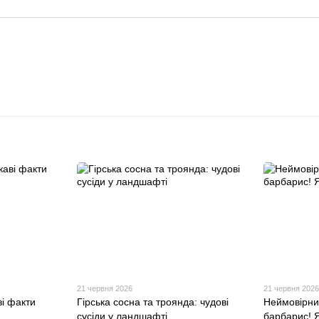
21 червня 2026
21 червня 202
ві факти
Гірська сосна та троянда: чудові
Неймовірни
сусіди у ландшафті
барбарис! Я