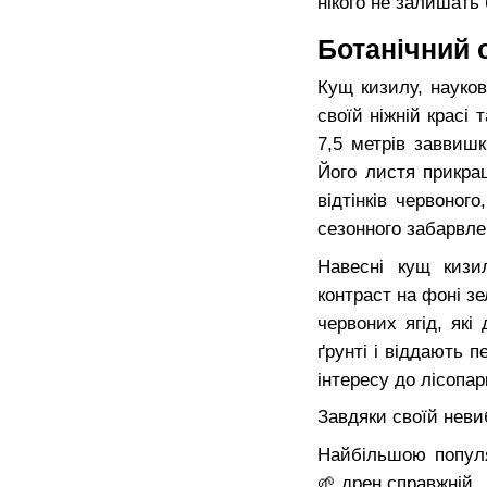
нікого не залишать
Ботанічний 
Кущ кизилу, науков
своїй ніжній красі
7,5 метрів заввиш
Його листя прикра
відтінків червоно
сезонного забарвле
Навесні кущ кизи
контраст на фоні зе
червоних ягід, як
ґрунті і віддають 
інтересу до лісопар
Завдяки своїй неви
Найбільшою популя
🌱 дрен справжній