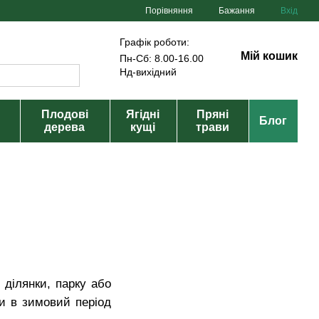
Порівняння
Бажання
Вхід
Графік роботи:
Мій кошик
Пн-Сб: 8.00-16.00
Нд-вихідний
Плодові
Ягідні
Пряні
Блог
дерева
кущі
трави
ділянки, парку або
ки в зимовий період