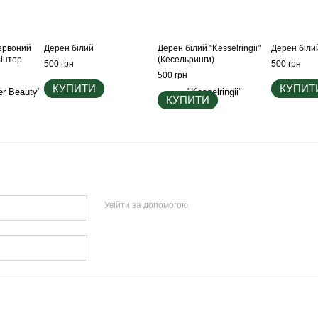
ервоний
Дерен білий
Дерен бiлий "Kesselringii"
Дерен біли
Вінтер
(Кесельринги)
500 грн
500 грн
500 грн
КУПИТИ
КУПИТ
КУПИТИ
Увійти за допомогою