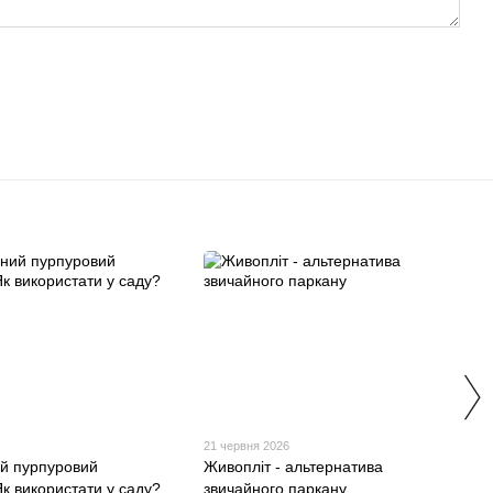
6
21 червня 2026
й пурпуровий
Живопліт - альтернатива
к використати у саду?
звичайного паркану