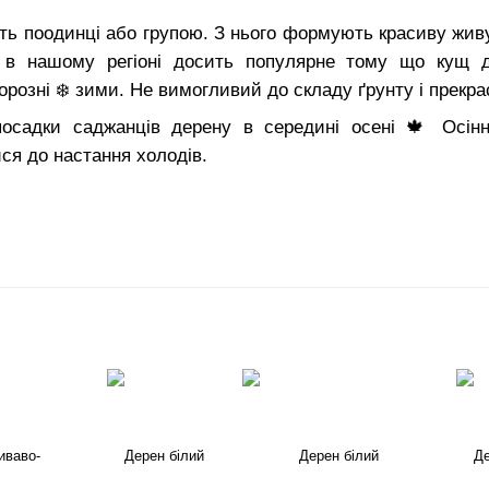
ь поодинці або групою. З нього формують красиву живу
 в нашому регіоні досить популярне тому що кущ д
 морозні ❄️ зими. Не вимогливий до складу ґрунту і прекрас
садки саджанців дерену в середині осені 🍁 Осінн
ися до настання холодів.