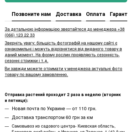
Позвоните нам
Доставка
Оплата
Гаранти
За детальною інформацією звертайтеся до менеджера +38
(066) 123 22 33
Зверніть увагу: більшість фотографій на нашому сайті є
ознакомильні і можуть відрізнятися від виданого товару в
даний момент. На форму рослин проявляють сезонність,
сезонні стрижки і т.д.
Ви завжди можете отримати у менеджера актуальні фото
товару по вашому замовленню.
Отправка растений проходит 2 раза в неделю (вторник
и пятниця):
Новая почта по Украине — от 110 грн.
Доставка транспортом 60 грн за км
Самовывоз из садового центра- Киевская область,
Бориспольский район, с.Иванков, ул.Зеленая, 1 (42-й км