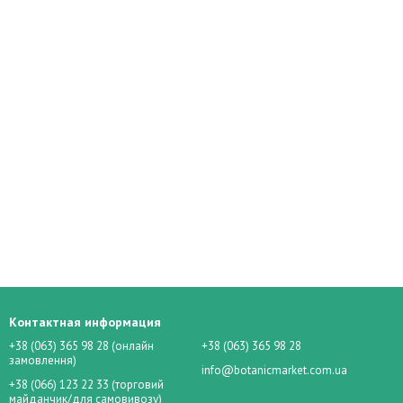
Контактная информация
+38 (063) 365 98 28 (онлайн
+38 (063) 365 98 28
замовлення)
info@botanicmarket.com.ua
+38 (066) 123 22 33 (торговий
майданчик/для самовивозу)