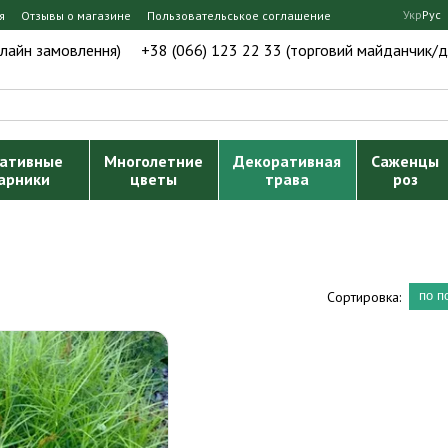
Укр
Рус
я
Отзывы о магазине
Пользовательськое соглашение
нлайн замовлення)
+38 (066) 123 22 33 (торговий майданчик/д
ативные
Многолетние
Декоративная
Саженцы
арники
цветы
трава
роз
Сортировка:
по п