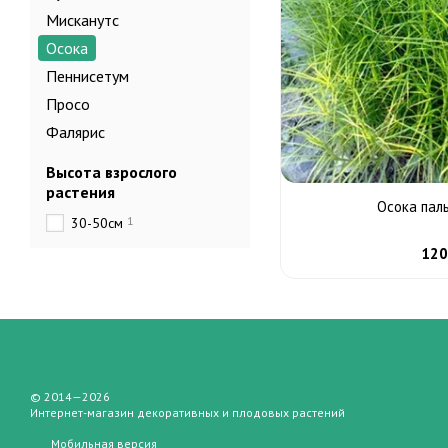
Мисканутс
Осока
Пеннисетум
Просо
Фалярис
Высота взрослого
растения
Осока пал
1
30-50см
120
© 2014—2026
Интернет-магазин декоративных и плодовых растений
Мобильная версия