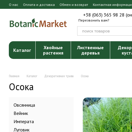
Перейти к основному контенту
О нас
Оплата и доставка
Обмен и возврат
Контактная информаци
+38 (063) 365 98 28 (о
Перезвонить вам?
Хвойные
Лиственные
Декор
Каталог
растения
деревья
куст
Главная
Каталог
Декоративная трава
Осока
Осока
Овсянница
Вейник
Императа
Луговик