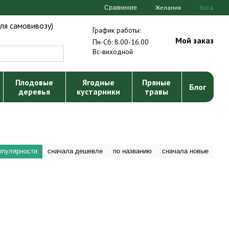
Желания
Вход
Сравнение
ля самовивозу)
График работы:
Мой заказ
Пн-Сб: 8.00-16.00
Вс-виходной
Плодовые
Ягодные
Пряные
Блог
деревья
кустарники
травы
опулярности
сначала дешевле
по названию
сначала новые