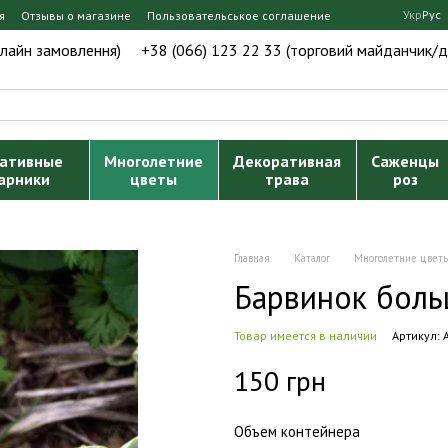
Укр
Рус
я
Отзывы о магазине
Пользовательськое соглашение
нлайн замовлення)
+38 (066) 123 22 33 (торговий майданчик/д
ативные
Многолетние
Декоративная
Саженцы
арники
цветы
трава
роз
Главная
Каталог
Многолетние цвет
Барвинок больш
Товар имеется в наличии
Артикул:
150 грн
Объем контейнера