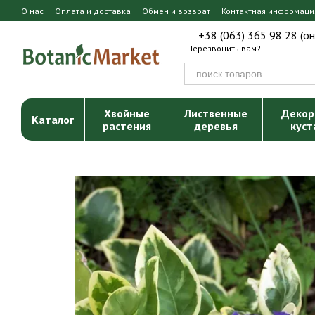
Перейти к основному контенту
О нас
Оплата и доставка
Обмен и возврат
Контактная информаци
+38 (063) 365 98 28 (о
Перезвонить вам?
Хвойные
Лиственные
Декор
Каталог
растения
деревья
куст