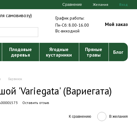
Желания
Вход
Сравнение
ля самовивозу)
График работы:
Мой заказ
Пн-Сб: 8.00-16.00
Вс-виходной
Плодовые
Ягодные
Пряные
Блог
деревья
кустарники
травы
ы
Барвинок
ой 'Variegata' (Вариегата)
 А00001573
Оставить отзыв
К сравнению
В желания