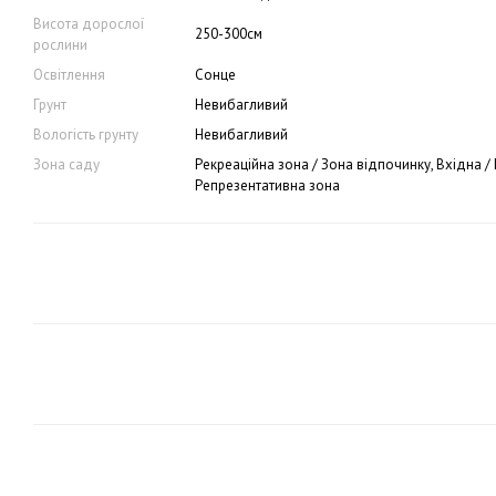
Висота дорослої
250-300см
рослини
Освітлення
Сонце
Грунт
Невибагливий
Вологість грунту
Невибагливий
Зона саду
Рекреаційна зона / Зона відпочинку, Вхідна / 
Репрезентативна зона