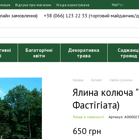
Укр
Рус
рмація
Відгуки про магазин
Угода користувача
нлайн замовлення)
+38 (066) 123 22 33 (торговий майданчик/д
тивні
Багаторічні
Декоративна
Саджанц
і
квіти
трава
троянд
Головна
Каталог
Хвойні рослини
Ялина колюча "I
Фастігіата)
Товар в наявності
Артикул: А00002
650 грн