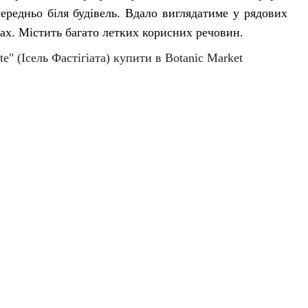
ередньо біля будівель. Вдало виглядатиме у рядових
дах. Містить багато летких корисних речовин.
te" (Ісель Фастігіата)
купити в Botanic Market