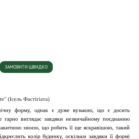
ЗАМОВИТИ ШВИДКО
te" (Ісель Фастігіата)
ічну форму, однак є дуже вузькою, що є досить
е гарно виглядає завдяки незвичайному поєднанню
лакитною хвоєю, що робить її ще яскравішою, такий
ідкреслить колір будинку, оскільки завдяки її формі