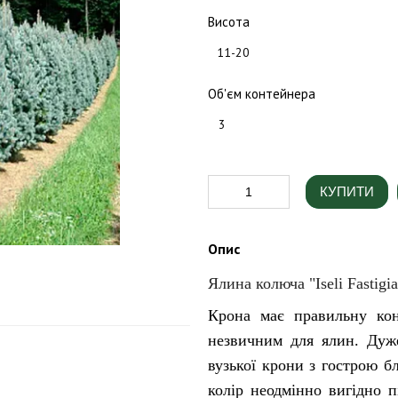
Висота
11-20
Об'єм контейнера
3
КУПИТИ
Опис
Ялина колюча "Iseli Fastigia
Крона має правильну кон
незвичним для ялин. Дуж
вузької крони з гострою б
колір неодмінно вигідно п