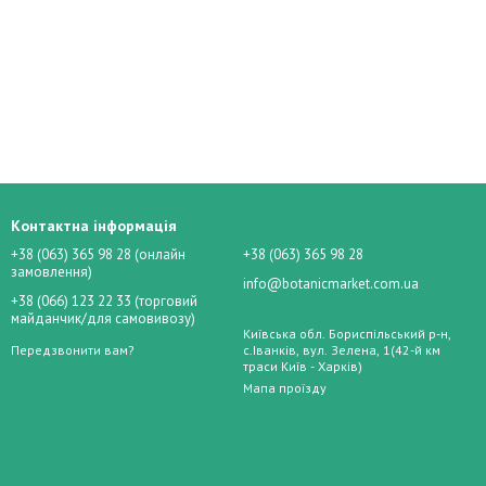
Контактна інформація
+38 (063) 365 98 28 (онлайн
+38 (063) 365 98 28
замовлення)
info@botanicmarket.com.ua
а.
+38 (066) 123 22 33 (торговий
майданчик/для самовивозу)
Київська обл. Бориспільський р-н,
Передзвонити вам?
с.Іванків, вул. Зелена, 1(42-й км
траси Київ - Харків)
Мапа проїзду