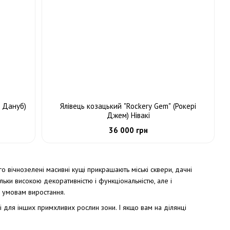
ю Дануб)
Ялівець козацький "Rockery Gem" (Рокері
Джем) Нівакі
36 000 грн
 вічнозелені масивні кущі прикрашають міські сквери, дачні
ільки високою декоративністю і функціональністю, але і
 умовам виростання.
і для інших примхливих рослин зони. І якщо вам на ділянці