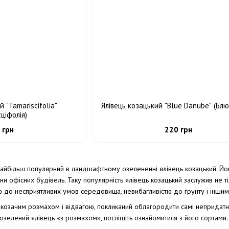
й "Tamariscifolia"
Ялівець козацький "Blue Danube" (Бл
сціфолія)
 грн
220 грн
 найбільш популярний в ландшафтному озелененні ялівець козацький. Його
они офісних будівель. Таку популярність ялівець козацький заслужив не т
 до несприятливих умов середовища, невибагливістю до грунту і іншим
з козачим розмахом і відвагою, покликаний облагородити самі непридатн
нозелений ялівець «з розмахом», поспішіть ознайомитися з його сортами.