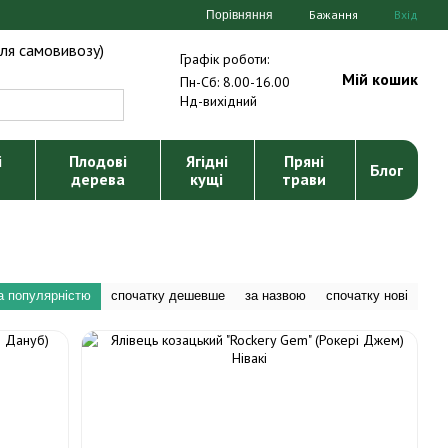
Бажання
Вхід
Порівняння
ля самовивозу)
Графік роботи:
Мій кошик
Пн-Сб: 8.00-16.00
Нд-вихідний
і
Плодові
Ягідні
Пряні
Блог
дерева
кущі
трави
а популярністю
спочатку дешевше
за назвою
спочатку нові