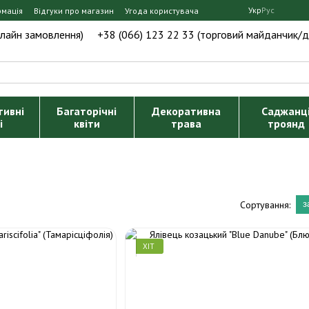
Укр
Рус
рмація
Відгуки про магазин
Угода користувача
нлайн замовлення)
+38 (066) 123 22 33 (торговий майданчик/д
тивні
Багаторічні
Декоративна
Саджанц
і
квіти
трава
троянд
Сортування:
з
ХІТ