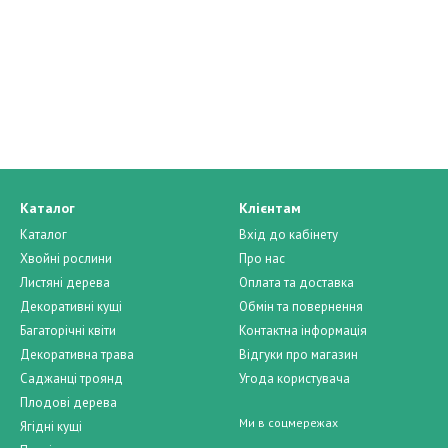
 Н'ю Блу (Juniperus Tamariscifolia
й блакитний відтінок. 'Buffalo' - ефектний
овою хвоєю. Висота 30-40 см, діаметр
 форм і сортів відрізняється вертикально
утворюють досить вузьку крону, за
у піраміду. У висоту досягає 2 м, хвоя
Каталог
Клієнтам
а форма з строкатою хвоєю: на
Каталог
Вхід до кабінету
ок, особливо на кінчиках, є часті
Хвойні рослини
Про нас
 Висота куща близько 50 см при діаметрі до 1,5 м. Крона щільна, розлог
Листяні дерева
Оплата та доставка
Декоративні кущі
Обмін та повернення
Багаторічні квіти
Контактна інформація
Декоративна трава
Відгуки про магазин
Саджанці троянд
Угода користувача
Плодові дерева
Ми в соцмережах
Ягідні кущі