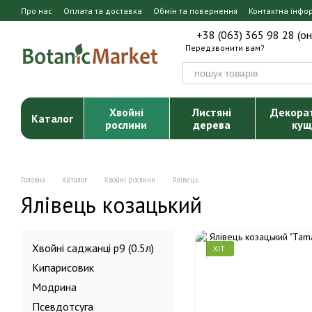
Перейти до основного контенту
Про нас
Оплата та доставка
Обмін та повернення
Контактна інфо
+38 (063) 365 98 28 (о
Передзвонити вам?
Хвойні
Листяні
Декора
Каталог
рослини
дерева
кущ
Головна
Каталог
Хвойні рослини
Ялівець
Ялівець козацький
Хвойні саджанці р9 (0.5л)
ХІТ
Кипарисовик
Модрина
Псевдотсуга