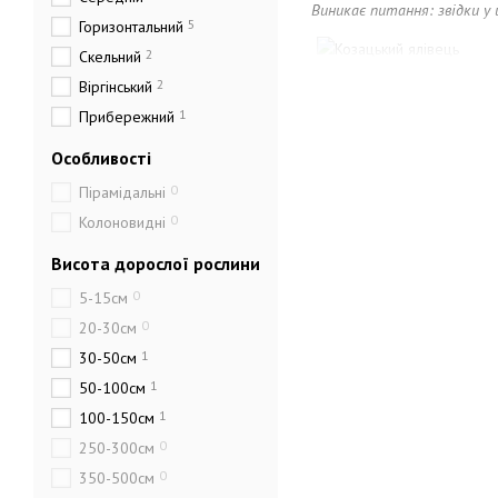
Виникає питання: звідки у 
5
Горизонтальний
2
Скельний
2
Віргінський
території Європи і Азії, Ур
1
Прибережний
кипарисових вважається са
Забарвлення зелене або з 
Особливості
корисними фітонцидами. Рос
якому разі не можна вживат
0
Пірамідальні
0
Колоновидні
Ялівець козацький має біль
забарвлення. По висоті мож
Висота дорослої рослини
паралельно землі, формуюч
0
5-15см
Ялівець 'Mас' (Juniperus
0
20-30см
висотою близько 1,5 м. Хво
1
30-50см
Ялівець 'Феміна' (Junipe
1
50-100см
Плодоносить з віку 7-8 рокі
1
100-150см
Ялівець Тамаріксіфолія (
0
років його висота досягає 
250-300см
спочатку плоска, з віком к
0
350-500см