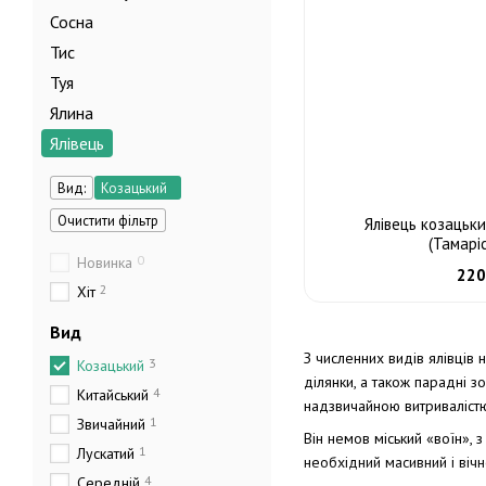
Сосна
Тис
Туя
Ялина
Ялівець
Вид:
Козацький
Очистити фільтр
Ялівець козацьки
(Тамарі
0
Новинка
220
2
Хіт
Вид
З численних видів ялівців
3
Козацький
ділянки, а також парадні з
4
Китайський
надзвичайною витривалістю
1
Звичайний
Він немов міський «воїн», 
1
Лускатий
необхідний масивний і віч
4
Середній