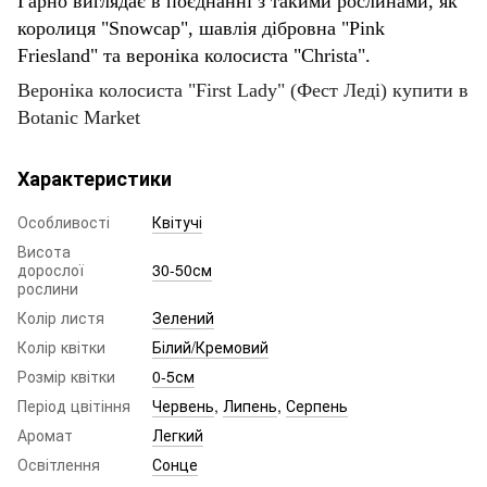
Гарно виглядає в поєднанні з такими рослинами, як
королиця "Snowcap", шавлія дібровна "Pink
Friesland" та вероніка колосиста "Christa".
Вероніка колосиста "First Lady" (Фест Леді) купити в
Botanic Market
Характеристики
Особливості
Квітучі
Висота
дорослої
30-50см
рослини
Колір листя
Зелений
Колір квітки
Білий/Кремовий
Розмір квітки
0-5см
Період цвітіння
Червень
,
Липень
,
Серпень
Аромат
Легкий
Освітлення
Сонце