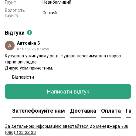
Грунт
Невибагливий
Вологість
Свіжий
грунту
Відгуки
1
Антоніна Б
07.07.2026 в 14:59
Купувала у минулому році. Чудово перезимувала і зараз
гарно виглядає.
Дякую усім причетним.
Відповісти
Написати відгук
Зателефонуйте нам
Доставка
Оплата
Гар
За детальною інформацією звертайтеся до менеджера +38
(066) 123 22
33