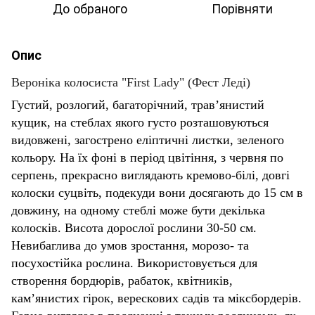
До обраного
Порівняти
Опис
Вероніка колосиста "First Lady" (Фест Леді)
Густий, розлогий, багаторічний, трав’янистий
кущик, на стеблах якого густо розташовуються
видовжені, загострено еліптичні листки, зеленого
кольору. На їх фоні в період цвітіння, з червня по
серпень, прекрасно виглядають кремово-білі, довгі
колоски суцвіть, подекуди вони досягають до 15 см в
довжину, на одному стеблі може бути декілька
колосків. Висота дорослої рослини 30-50 см.
Невибаглива до умов зростання, морозо- та
посухостійка рослина. Використовується для
створення бордюрів, рабаток, квітників,
кам’янистих гірок, верескових садів та міксбордерів.