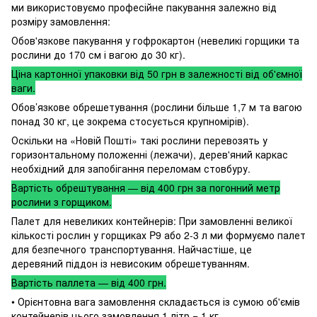
ми використовуємо професійне пакування залежно від
розміру замовлення:
Обов'язкове пакування у гофрокартон (невеликі горщики та
рослини до 170 см і вагою до 30 кг).
Ціна картонної упаковки від 50 грн в залежності від об'ємної
ваги.
Обов’язкове обрешетування (рослини більше 1,7 м та вагою
понад 30 кг, це зокрема стосується крупномірів).
Оскільки на «Новій Пошті» такі рослини перевозять у
горизонтальному положенні (лежачи), дерев'яний каркас
необхідний для запобігання переломам стовбуру.
Вартість обрештування — від 400 грн за погонний метр
рослини з горщиком.
Палет для невеликих контейнерів: При замовленні великої
кількості рослин у горщиках P9 або 2-3 л ми формуємо палет
для безпечного транспортування. Найчастіше, це
деревяний піддон із невисоким обрешетуванням.
Вартість паллета — від 400 грн.
• Орієнтовна вага замовлення складається із сумою об'ємів
контейнерів цього замовлення 1 літр = 1 кг.