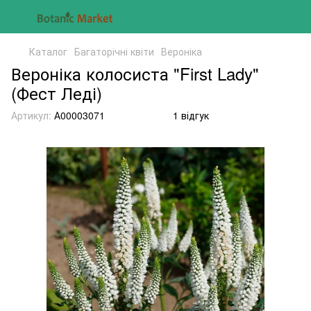
Каталог
Багаторічні квіти
Вероніка
Вероніка колосиста "First Lady"
(Фест Леді)
Артикул:
А00003071
1 відгук