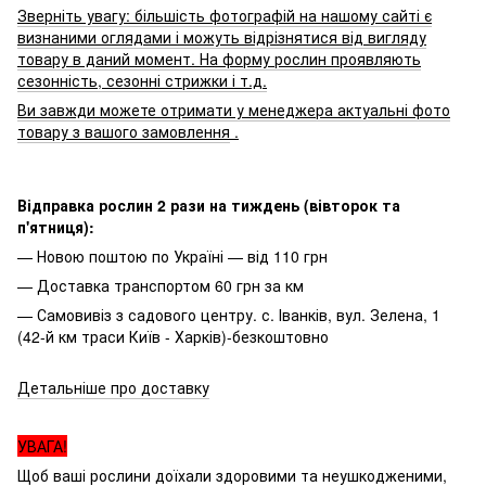
Зверніть увагу: більшість фотографій на нашому сайті є
визнаними оглядами і можуть відрізнятися від вигляду
товару в даний момент. На форму рослин проявляють
сезонність, сезонні стрижки і т.д.
Ви завжди можете отримати у менеджера актуальні фото
товару з вашого замовлення
.
Відправка рослин 2 рази на тиждень (вівторок та
п'ятниця):
— Новою поштою по Україні — від 110 грн
— Доставка транспортом 60 грн за км
— Самовивіз з садового центру. с. Іванків, вул. Зелена, 1
(42-й км траси Київ - Харків)-безкоштовно
Детальніше про доставку
УВАГА!
Щоб ваші рослини доїхали здоровими та неушкодженими,