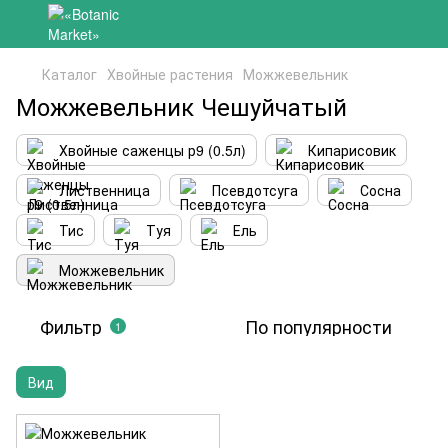
Каталог
Хвойные растения
Можжевельник
Можжевельник Чешуйчатый
Хвойные саженцы р9 (0.5л)
Кипарисовик
Лиственница
Псевдотсуга
Сосна
Тис
Туя
Ель
Можжевельник
Фильтр
По популярности
1
Вид