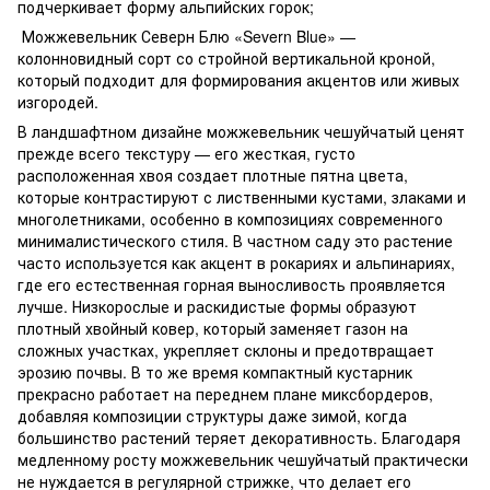
подчеркивает форму альпийских горок;
Можжевельник Северн Блю «Severn Blue» —
колонновидный сорт со стройной вертикальной кроной,
который подходит для формирования акцентов или живых
изгородей.
В ландшафтном дизайне можжевельник чешуйчатый ценят
прежде всего текстуру — его жесткая, густо
расположенная хвоя создает плотные пятна цвета,
которые контрастируют с лиственными кустами, злаками и
многолетниками, особенно в композициях современного
минималистического стиля. В частном саду это растение
часто используется как акцент в рокариях и альпинариях,
где его естественная горная выносливость проявляется
лучше. Низкорослые и раскидистые формы образуют
плотный хвойный ковер, который заменяет газон на
сложных участках, укрепляет склоны и предотвращает
эрозию почвы. В то же время компактный кустарник
прекрасно работает на переднем плане миксбордеров,
добавляя композиции структуры даже зимой, когда
большинство растений теряет декоративность. Благодаря
медленному росту можжевельник чешуйчатый практически
не нуждается в регулярной стрижке, что делает его