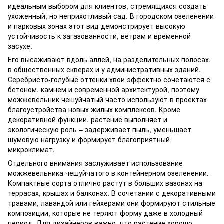
идеальным выбором для клиентов, стремящихся создать
ухоженный, но неприхотливый сад. В городском озеленении
и парковых зонах этот вид демонстрирует высокую
устойчивость к загазованности, ветрам и временной
засухе.
Его высаживают вдоль аллей, на разделительных полосах,
в общественных скверах и у административных зданий.
Серебристо-голубые оттенки хвои эффектно сочетаются с
бетоном, камнем и современной архитектурой, поэтому
можжевельник чешуйчатый часто используют в проектах
благоустройства новых жилых комплексов. Кроме
декоративной функции, растение выполняет и
экологическую роль – задерживает пыль, уменьшает
шумовую нагрузку и формирует благоприятный
микроклимат.
Отдельного внимания заслуживает использование
можжевельника чешуйчатого в контейнерном озеленении.
Компактные сорта отлично растут в больших вазонах на
террасах, крышах и балконах. В сочетании с
декоративными
травами
,
лавандой
или
гейхерами
они формируют стильные
композиции, которые не теряют форму даже в холодный
период. Для дизайнеров важно, что растение хорошо