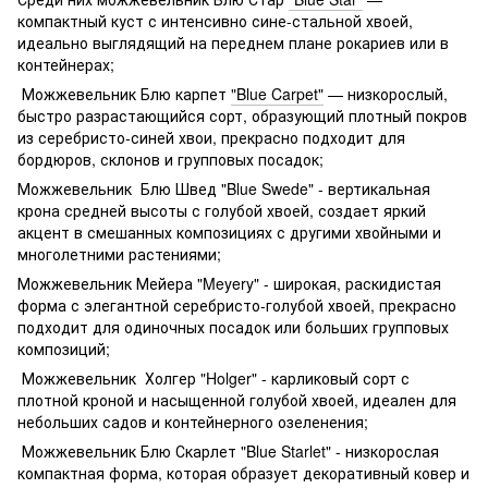
компактный куст с интенсивно сине-стальной хвоей,
идеально выглядящий на переднем плане рокариев или в
контейнерах;
Можжевельник Блю карпет
"Blue Carpet"
— низкорослый,
быстро разрастающийся сорт, образующий плотный покров
из серебристо-синей хвои, прекрасно подходит для
бордюров, склонов и групповых посадок;
Можжевельник Блю Швед "Blue Swede" - вертикальная
крона средней высоты с голубой хвоей, создает яркий
акцент в смешанных композициях с другими хвойными и
многолетними растениями;
Можжевельник Мейера "Meyery" - широкая, раскидистая
форма с элегантной серебристо-голубой хвоей, прекрасно
подходит для одиночных посадок или больших групповых
композиций;
Можжевельник Холгер "Holger" - карликовый сорт с
плотной кроной и насыщенной голубой хвоей, идеален для
небольших садов и контейнерного озеленения;
Можжевельник Блю Скарлет "Blue Starlet" - низкорослая
компактная форма, которая образует декоративный ковер и