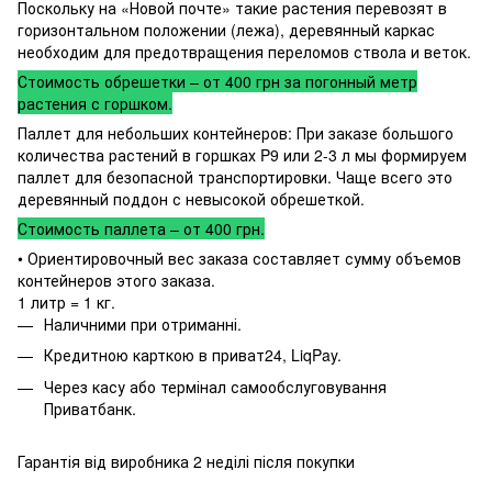
Поскольку на «Новой почте» такие растения перевозят в
горизонтальном положении (лежа), деревянный каркас
необходим для предотвращения переломов ствола и веток.
Стоимость обрешетки – от 400 грн за погонный метр
растения с горшком.
Паллет для небольших контейнеров: При заказе большого
количества растений в горшках P9 или 2-3 л мы формируем
паллет для безопасной транспортировки. Чаще всего это
деревянный поддон с невысокой обрешеткой.
Стоимость паллета – от 400 грн.
• Ориентировочный вес заказа составляет сумму объемов
контейнеров этого заказа.
1 литр = 1 кг.
Наличними при отриманні.
Кредитною карткою в приват24, LiqPay.
Через касу або термінал самообслуговування
Приватбанк.
Гарантія від виробника 2 неділі після покупки