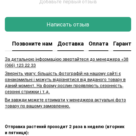
Добавьте первый отзыв
Написать отзыв
Позвоните нам
Доставка
Оплата
Гаранти
За детальною інформацією звертайтеся до менеджера +38
(066) 123 22 33
Зверніть увагу: більшість фотографій на нашому сайті є
ознакомильні і можуть відрізнятися від виданого товару в
даний момент. На форму рослин проявляють сезонність,
сезонні стрижки і т.д.
Ви завжди можете отримати у менеджера актуальні фото
товару по вашому замовленню.
Отправка растений проходит 2 раза в неделю (вторник
и пятниця):