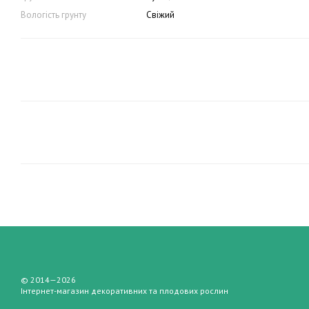
Вологість грунту
Свіжий
© 2014—2026
Інтернет-магазин декоративних та плодових рослин