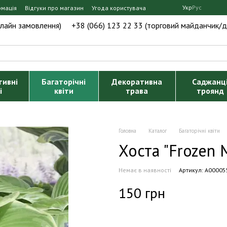
Укр
Рус
рмація
Відгуки про магазин
Угода користувача
нлайн замовлення)
+38 (066) 123 22 33 (торговий майданчик/д
тивні
Багаторічні
Декоративна
Саджанц
і
квіти
трава
троянд
Головна
Каталог
Багаторічні квіти
Хоста "Frozen 
Немає в наявності
Артикул: А00005
150 грн