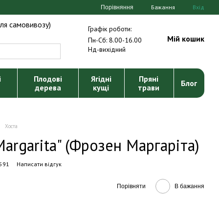
Бажання
Вхід
Порівняння
ля самовивозу)
Графік роботи:
Мій кошик
Пн-Сб: 8.00-16.00
Нд-вихідний
і
Плодові
Ягідні
Пряні
Блог
дерева
кущі
трави
Хоста
Margarita" (Фрозен Маргаріта)
591
Написати відгук
Порівняти
В бажання