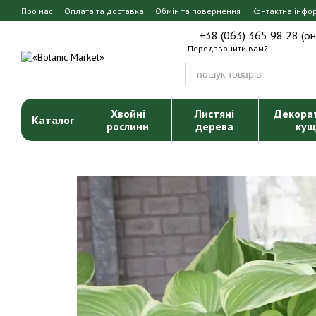
Перейти до основного контенту
Про нас
Оплата та доставка
Обмін та повернення
Контактна інфо
+38 (063) 365 98 28 (о
Передзвонити вам?
Хвойні
Листяні
Декора
Каталог
рослини
дерева
кущ