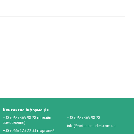
Контактна інформація
+38 (063) 365 98 28 (онлайн
+38 (063) 365 98 28
замовлення)
info@botanicmarket.com.ua
+38 (066) 123 22 33 (торговий