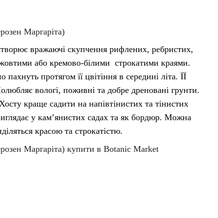
Фрозен Маргаріта)
утворює вражаючі скупчення рифлених, ребристих,
-жовтими або кремово-білими строкатими краями.
о пахнуть протягом її цвітіння в середині літа. ЇЇ
олюбляє вологі, поживні та добре дреновані грунти.
 Хосту краще садити на напівтінистих та тінистих
виглядає у кам’янистих садах та як бордюр. Можна
иділяться красою та строкатістю.
Фрозен Маргаріта)
купити в Botanic Market