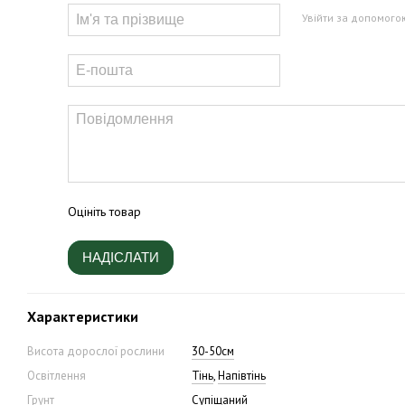
Увійти за допомого
Оцініть товар
НАДІСЛАТИ
Характеристики
Висота дорослої рослини
30-50см
Освітлення
Тінь
,
Напівтінь
Грунт
Супіщаний