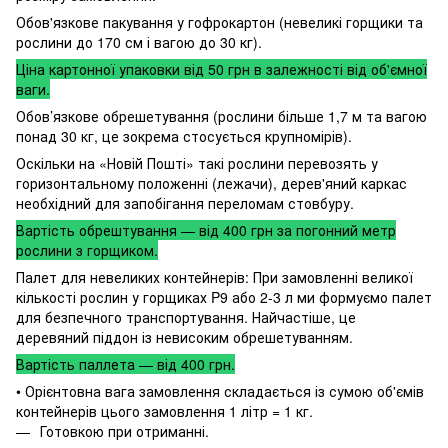
Обов'язкове пакування у гофрокартон (невеликі горщики та
рослини до 170 см і вагою до 30 кг).
Ціна картонної упаковки від 50 грн в залежності від об'ємної
ваги.
Обов’язкове обрешетування (рослини більше 1,7 м та вагою
понад 30 кг, це зокрема стосується крупномірів).
Оскільки на «Новій Пошті» такі рослини перевозять у
горизонтальному положенні (лежачи), дерев'яний каркас
необхідний для запобігання переломам стовбуру.
Вартість обрештування — від 400 грн за погонний метр
рослини з горщиком.
Палет для невеликих контейнерів: При замовленні великої
кількості рослин у горщиках P9 або 2-3 л ми формуємо палет
для безпечного транспортування. Найчастіше, це
деревяний піддон із невисоким обрешетуванням.
Вартість паллета — від 400 грн.
• Орієнтовна вага замовлення складається із сумою об'ємів
контейнерів цього замовлення 1 літр = 1 кг.
Готовкою при отриманні.