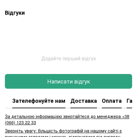
Відгуки
Додайте перший відгук
Написати відгук
Зателефонуйте нам
Доставка
Оплата
Гар
За детальною інформацією звертайтеся до менеджера +38
(066) 123 22
33
Зверніть увагу: більшість фотографій на нашому сайті є
визнаними оглядами і можуть відрізнятися від вигляду