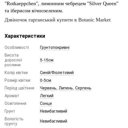
"Rotkaeppchen", лимонним чебрецем "Silver Queen"
та іберисом вічнозеленим.
Дзвіночок гарганський купити в Botanic Market
Характеристики
Особливості
Грунтопокривні
Висота
дорослої
5-15см
рослини
Колір квітки
Синій/Фіолетовий
Розмір квітки
0-5см
Період цвітіння
Червень
,
Липень
,
Серпень
Аромат
Легкий
Освітлення
Сонце
Грунт
Невибагливий
Вологість
Невибагливий
грунту