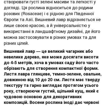
створювати густі зелені масиви та легкості у
догляді. Ця рослина відноситься до родини
розових (Rosaceae) і є рідною для Південної
Європи та Азії. Вишневий лавр відрізняється не
лише своєю красою, а й універсальністю у
використанні в ландшафтному дизайні, де його
можна застосовувати в різних умовах та для
різних цілей.
Вишневий лавр — це великий чагарник або
невелике дерево, яке може досягати висоти
до 4-5 метрів, хоча в умовах саду його часто
обрізають для створення компактної форми.
Листя лавра глянцеве, темно-зелене, овальне,
довжиною від 10 до 20 см. Листя має тверду
текстуру та гарно виглядає протягом усього
року, створюючи густий, щільний кущ, який є
чудовою основою для декоративних
композицій. Восени рослина іноді дає червоні