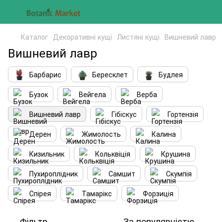
Каталог
Декоративні кущі
Листяні кущі
Вишневий лавр
Вишневий лавр
Барбарис
Бересклет
Будлея
Бузок
Вейгела
Верба
Вишневий лавр
Гібіскус
Гортензія
Дерен
Жимолость
Калина
Кизильник
Кольквіція
Крушина
Пухироплідник
Самшит
Скумпія
Спірея
Тамарікс
Форзиція
Фільтр
За популярністю