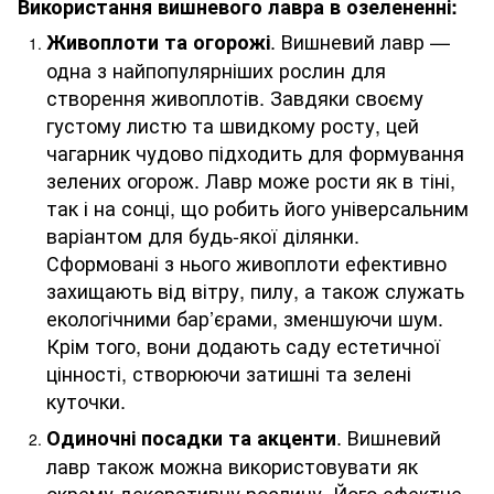
Використання вишневого лавра в озелененні:
. Вишневий лавр —
Живоплоти та огорожі
одна з найпопулярніших рослин для
створення живоплотів. Завдяки своєму
густому листю та швидкому росту, цей
чагарник чудово підходить для формування
зелених огорож. Лавр може рости як в тіні,
так і на сонці, що робить його універсальним
варіантом для будь-якої ділянки.
Сформовані з нього живоплоти ефективно
захищають від вітру, пилу, а також служать
екологічними бар’єрами, зменшуючи шум.
Крім того, вони додають саду естетичної
цінності, створюючи затишні та зелені
куточки.
. Вишневий
Одиночні посадки та акценти
лавр також можна використовувати як
окрему декоративну рослину. Його ефектне