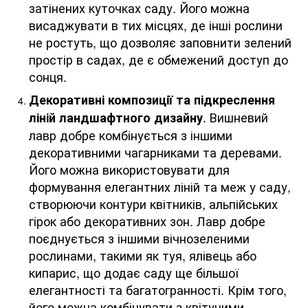
затінених куточках саду. Його можна
висаджувати в тих місцях, де інші рослини
не ростуть, що дозволяє заповнити зелений
простір в садах, де є обмежений доступ до
сонця.
Декоративні композиції та підкреслення
. Вишневий
ліній ландшафтного дизайну
лавр добре комбінується з іншими
декоративними чагарниками та деревами.
Його можна використовувати для
формування елегантних ліній та меж у саду,
створюючи контури квітників, альпійських
гірок або декоративних зон. Лавр добре
поєднується з іншими вічнозеленими
рослинами, такими як туя, ялівець або
кипарис, що додає саду ще більшої
елегантності та багатогранності. Крім того,
його можна комбінувати з квітучими