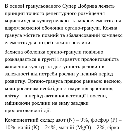
В основі гранульованого Супер Добрива лежить
принцип точного рецептурного розміщення
корисних для культур макро- та мікроелементів під
шаром захисної оболонки органо-гранули. Кожна
гранула містить повний та збалансований комплекс
елементів для потреб кожної рослини.
Захисна оболонка органо-гранули повільно
розкладається в грунті і гарантує пролонгованість
живлення культур та доступність речовин в
залежності від потреби рослин у певний період
розвитку. Органо-гранула працює ранньою весною,
коли рослинам необхідна стимуляція зростання,
влітку – в період активної вегетації і восени,
зміцнюючи рослини на зиму завдяки
пролонгованості дії.
азот (N) – 9%, фосфор (P) –
Компонентний склад:
10%, калій (K) – 24%, магній (MgO) – 2%, сірка