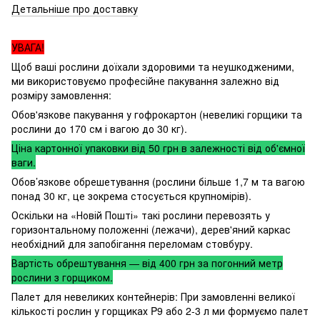
Детальніше про доставку
УВАГА!
Щоб ваші рослини доїхали здоровими та неушкодженими,
ми використовуємо професійне пакування залежно від
розміру замовлення:
Обов'язкове пакування у гофрокартон (невеликі горщики та
рослини до 170 см і вагою до 30 кг).
Ціна картонної упаковки від 50 грн в залежності від об'ємної
ваги.
Обов’язкове обрешетування (рослини більше 1,7 м та вагою
понад 30 кг, це зокрема стосується крупномірів).
Оскільки на «Новій Пошті» такі рослини перевозять у
горизонтальному положенні (лежачи), дерев'яний каркас
необхідний для запобігання переломам стовбуру.
Вартість обрештування — від 400 грн за погонний метр
рослини з горщиком.
Палет для невеликих контейнерів: При замовленні великої
кількості рослин у горщиках P9 або 2-3 л ми формуємо палет