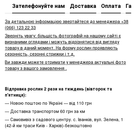
Зателефонуйте нам
Доставка
Оплата
Гар
За детальною інформацією звертайтеся до менеджера +38
(066) 123 22
33
Зверніть увагу: більшість фотографій на нашому сайті є
визнаними оглядами і можуть відрізнятися від вигляду
товару в даний момент. На форму рослин проявляють
сезонність, сезонні стрижки і т.д.
Ви завжди можете отримати у менеджера актуальні фото
товару з вашого замовлення
.
Відправка рослин 2 рази на тиждень (вівторок та
п'ятниця):
— Новою поштою по Україні — від 110 грн
— Доставка транспортом 60 грн за км
— Самовивіз з садового центру. с. Іванків, вул. Зелена, 1
(42-й км траси Київ - Харків)-безкоштовно