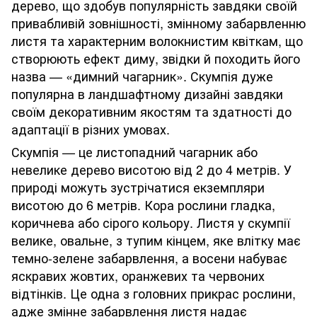
дерево, що здобув популярність завдяки своїй
привабливій зовнішності, змінному забарвленню
листя та характерним волокнистим квіткам, що
створюють ефект диму, звідки й походить його
назва — «димний чагарник». Скумпія дуже
популярна в ландшафтному дизайні завдяки
своїм декоративним якостям та здатності до
адаптації в різних умовах.
Скумпія — це листопадний чагарник або
невелике дерево висотою від 2 до 4 метрів. У
природі можуть зустрічатися екземпляри
висотою до 6 метрів. Кора рослини гладка,
коричнева або сірого кольору. Листя у скумпії
велике, овальне, з тупим кінцем, яке влітку має
темно-зелене забарвлення, а восени набуває
яскравих жовтих, оранжевих та червоних
відтінків. Це одна з головних прикрас рослини,
адже змінне забарвлення листя надає