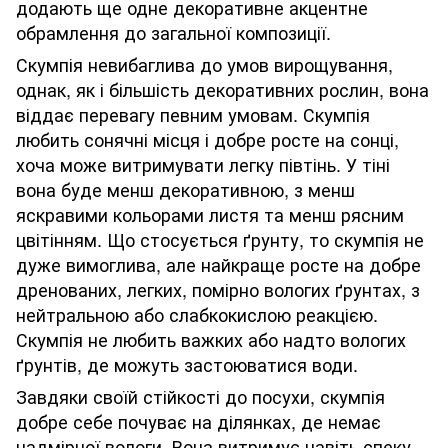
додають ще одне декоративне акцентне
обрамлення до загальної композиції.
Скумпія невибаглива до умов вирощування,
однак, як і більшість декоративних рослин, вона
віддає перевагу певним умовам. Скумпія
любить сонячні місця і добре росте на сонці,
хоча може витримувати легку півтінь. У тіні
вона буде менш декоративною, з менш
яскравими кольорами листя та менш рясним
цвітінням. Що стосується ґрунту, то скумпія не
дуже вимоглива, але найкраще росте на добре
дренованих, легких, помірно вологих ґрунтах, з
нейтральною або слабкокислою реакцією.
Скумпія не любить важких або надто вологих
ґрунтів, де можуть застоюватися води.
Завдяки своїй стійкості до посухи, скумпія
добре себе почуває на ділянках, де немає
надмірної вологи. Вона витримує навіть спеку,