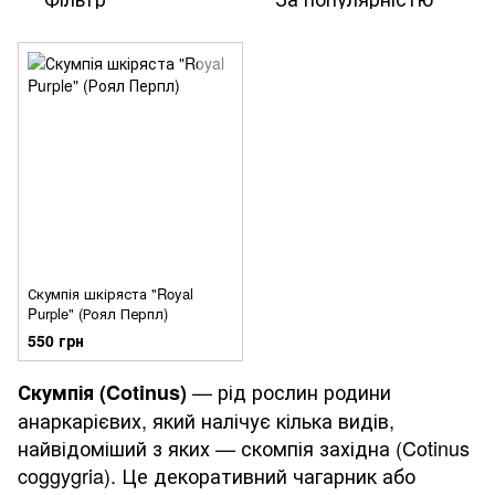
Скумпія шкіряста "Royal
Purple" (Роял Перпл)
550 грн
— рід рослин родини
Скумпія (Cotinus)
анаркарієвих, який налічує кілька видів,
найвідоміший з яких — скомпія західна (Cotinus
coggygria). Це декоративний чагарник або