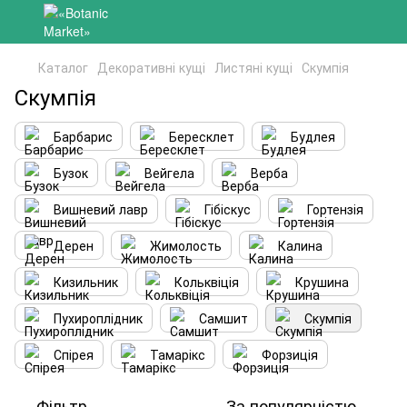
Каталог
Декоративні кущі
Листяні кущі
Скумпія
Скумпія
Барбарис
Бересклет
Будлея
Бузок
Вейгела
Верба
Вишневий лавр
Гібіскус
Гортензія
Дерен
Жимолость
Калина
Кизильник
Кольквіція
Крушина
Пухироплідник
Самшит
Скумпія
Спірея
Тамарікс
Форзиція
Фільтр
За популярністю