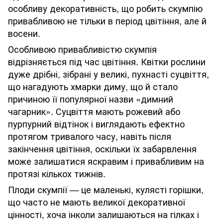
особливу декоративність, що робить скумпію
привабливою не тільки в період цвітіння, але й
восени.
Особливою привабливістю скумпія
відрізняється під час цвітіння. Квітки рослини
дуже дрібні, зібрані у великі, пухнасті суцвіття,
що нагадують хмарки диму, що й стало
причиною її популярної назви «димний
чагарник». Суцвіття мають рожевий або
пурпурний відтінок і виглядають ефектно
протягом тривалого часу, навіть після
закінчення цвітіння, оскільки їх забарвлення
може залишатися яскравим і привабливим на
протязі кількох тижнів.
Плоди скумпії — це маленькі, кулясті горішки,
що часто не мають великої декоративної
цінності, хоча інколи залишаються на гілках і