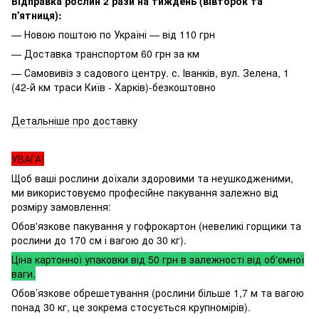
Відправка рослин 2 рази на тиждень (вівторок та
п'ятниця):
— Новою поштою по Україні — від 110 грн
— Доставка транспортом 60 грн за км
— Самовивіз з садового центру. с. Іванків, вул. Зелена, 1
(42-й км траси Київ - Харків)-безкоштовно
Детальніше про доставку
УВАГА!
Щоб ваші рослини доїхали здоровими та неушкодженими,
ми використовуємо професійне пакування залежно від
розміру замовлення:
Обов'язкове пакування у гофрокартон (невеликі горщики та
рослини до 170 см і вагою до 30 кг).
Ціна картонної упаковки від 50 грн в залежності від об'ємної
ваги.
Обов’язкове обрешетування (рослини більше 1,7 м та вагою
понад 30 кг, це зокрема стосується крупномірів).