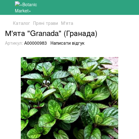
Каталог
Пряні трави
М'ята
М'ята "Granada" (Гранада)
Артикул:
А00000983
Написати відгук