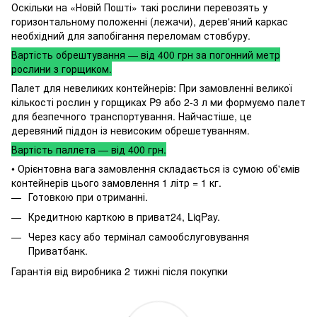
Оскільки на «Новій Пошті» такі рослини перевозять у
горизонтальному положенні (лежачи), дерев'яний каркас
необхідний для запобігання переломам стовбуру.
Вартість обрештування — від 400 грн за погонний метр
рослини з горщиком.
Палет для невеликих контейнерів: При замовленні великої
кількості рослин у горщиках P9 або 2-3 л ми формуємо палет
для безпечного транспортування. Найчастіше, це
деревяний піддон із невисоким обрешетуванням.
Вартість паллета — від 400 грн.
• Орієнтовна вага замовлення складається із сумою об'ємів
контейнерів цього замовлення 1 літр = 1 кг.
Готовкою при отриманні.
Кредитною карткою в приват24, LiqPay.
Через касу або термінал самообслуговування
Приватбанк.
Гарантія від виробника 2 тижні після покупки