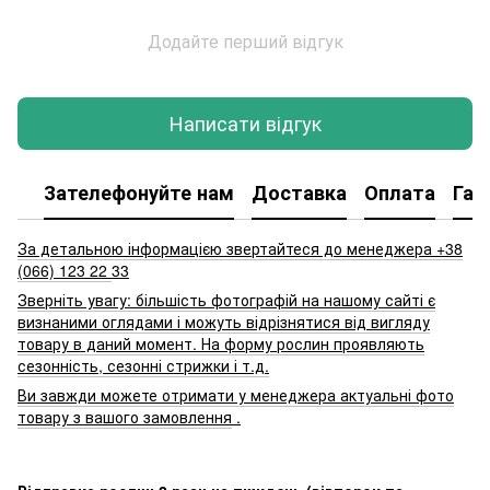
Додайте перший відгук
Написати відгук
Зателефонуйте нам
Доставка
Оплата
Гар
За детальною інформацією звертайтеся до менеджера +38
(066) 123 22
33
Зверніть увагу: більшість фотографій на нашому сайті є
визнаними оглядами і можуть відрізнятися від вигляду
товару в даний момент. На форму рослин проявляють
сезонність, сезонні стрижки і т.д.
Ви завжди можете отримати у менеджера актуальні фото
товару з вашого замовлення
.