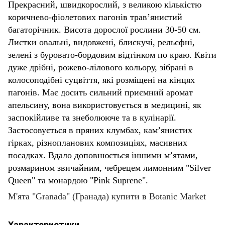
Прекрасний, швидкорослий, з великою кількістю
коричнево-фіолетових пагонів трав’янистий
багаторічник. Висота дорослої рослини 30-50 см.
Листки овальні, видовжені, блискучі, рельєфні,
зелені з буровато-бордовим відтінком по краю. Квіти
дуже дрібні, рожево-лілового кольору, зібрані в
колосоподібні суцвіття, які розміщені на кінцях
пагонів. Має досить сильний приємний аромат
апельсину, вона використовується в медицині, як
заспокійливе та знеболююче та в кулінарії.
Застосовується в пряних клумбах, кам’янистих
гірках, різнопланових композиціях, масивних
посадках. Вдало доповнюється іншими м’ятами,
розмарином звичайним, чебрецем лимонним "Silver
Queen" та монардою "Pink Suprene".
М'ята "Granada" (Гранада) купити в Botanic Market
Характеристики