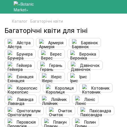
Каталог
Багаторічні квіти
Багаторічні квіти для тіні
Айстра
Армерія
Барвінок
Брунера
Верес
Вероніка
Гейхера
Герань
Дзвіночок
Ехінацея
Іберіс
Ірис
Кореопсис
Королиця
Котовник
Лаванда
Лілійник
Ліхніс
Орнітогалум
Очиток
Пахісандра
Перовскія
Плакун
Полин