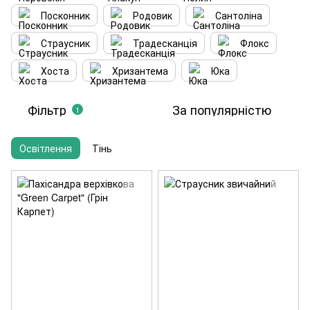
Посконник
Родовик
Сантоліна
Страусник
Традесканція
Флокс
Хоста
Хризантема
Юка
Фільтр
За популярністю
1
Освітлення
Тінь