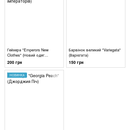
Гейхера "Emperors New
Барвінок великий "Variegata"
Clothes" (Новий одяг
(Варієгата)
імператорів)
200 грн
150 грн
НОВИНКА