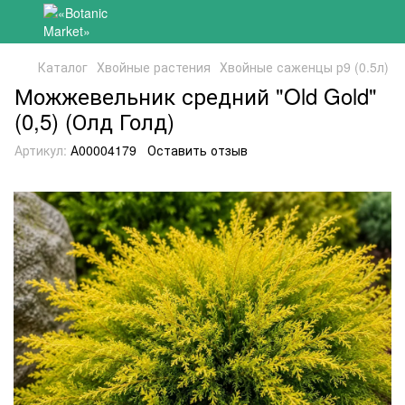
Каталог
Хвойные растения
Хвойные саженцы р9 (0.5л)
Можжевельник средний "Old Gold"
(0,5) (Олд Голд)
Артикул:
А00004179
Оставить отзыв