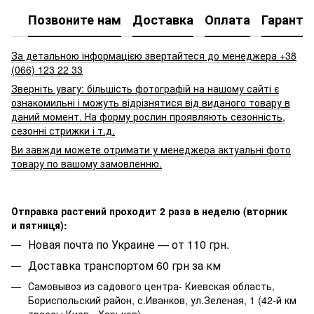
Позвоните нам
Доставка
Оплата
Гаранти
За детальною інформацією звертайтеся до менеджера +38
(066) 123 22 33
Зверніть увагу: більшість фотографій на нашому сайті є
ознакомильні і можуть відрізнятися від виданого товару в
даний момент. На форму рослин проявляють сезонність,
сезонні стрижки і т.д.
Ви завжди можете отримати у менеджера актуальні фото
товару по вашому замовленню.
Отправка растений проходит 2 раза в неделю (вторник
и пятниця):
Новая почта по Украине — от 110 грн.
Доставка транспортом 60 грн за км
Самовывоз из садового центра- Киевская область,
Бориспольский район, с.Иванков, ул.Зеленая, 1 (42-й км