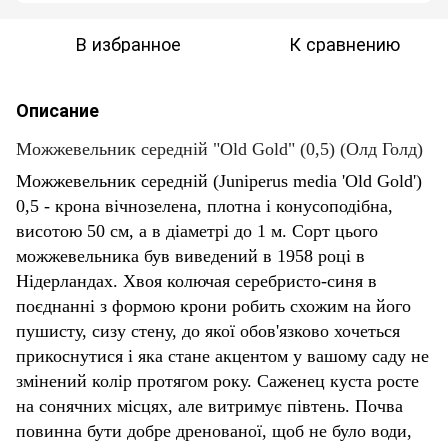
В избранное
К сравнению
Описание
Можжевельник середній "Old Gold" (0,5) (Олд Голд)
Можжевельник середній (Juniperus media 'Old Gold')
0,5 - крона вічнозелена, плотна і конусоподібна,
висотою 50 см, а в діаметрі до 1 м. Сорт цього
можжевельника був виведений в 1958 році в
Нідерландах. Хвоя колючая серебристо-синя в
поєднанні з формою крони робить схожим на його
пушисту, сизу стену, до якої обов'язково хочеться
прикоснутися і яка стане акцентом у вашому саду не
змінений колір протягом року. Саженец куста росте
на сонячних місцях, але витримує півтень. Почва
повинна бути добре дренованої, щоб не було води,