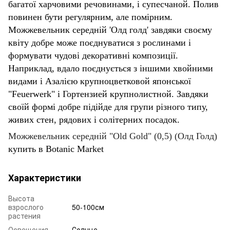
багатої харчовими речовинами, і супесчаной. Полив
повинен бути регулярним, але помірним.
Можжевельник середній 'Олд голд' завдяки своєму
квіту добре може поєднуватися з рослинами і
формувати чудові декоративні композиції.
Наприклад, вдало поєднується з іншими хвойними
видами і Азалією крупноцветковой японської
"Feuerwerk" і Гортензией крупнолистной. Завдяки
своїй формі добре підійде для групи різного типу,
живих стен, рядових і солітерних посадок.
Можжевельник середній "Old Gold" (0,5) (Олд Голд)
купить в Botanic Market
Характеристики
Высота
взрослого
50-100см
растения
Освещения
Солнце