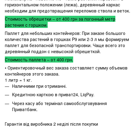
горизонтальном положении (лежа), деревянный каркас
необходим для предотвращения переломов ствола и веток.
Стоимость обрешетки – от 400 грн за погонный метр
растения с горшком.
Паллет для небольших контейнеров: При заказе большого
количества растений в горшках P9 или 2-3 л мы формируем
паллет для безопасной транспортировки. Чаще всего это
деревянный поддон с невысокой обрешеткой.
Стоимость паллета – от 400 грн.
• Ориентировочный вес заказа составляет сумму объемов
контейнеров этого заказа.
1 литр = 1 кг.
Наличними при отриманні.
Кредитною карткою в приват24, LiqPay.
Через касу або термінал самообслуговування
Приватбанк.
Гарантія від виробника 2 неділі після покупки