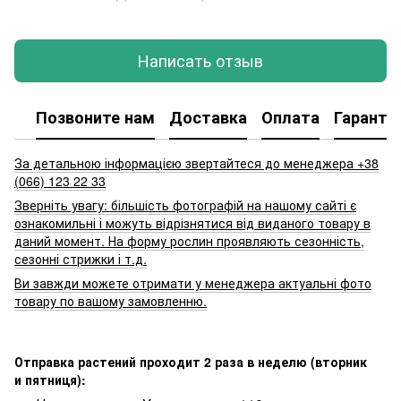
Написать отзыв
Позвоните нам
Доставка
Оплата
Гаранти
За детальною інформацією звертайтеся до менеджера +38
(066) 123 22 33
Зверніть увагу: більшість фотографій на нашому сайті є
ознакомильні і можуть відрізнятися від виданого товару в
даний момент. На форму рослин проявляють сезонність,
сезонні стрижки і т.д.
Ви завжди можете отримати у менеджера актуальні фото
товару по вашому замовленню.
Отправка растений проходит 2 раза в неделю (вторник
и пятниця):