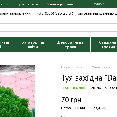
Укр
Рус
рмація
Відгуки про магазин
Угода користувача
нлайн замовлення)
+38 (066) 123 22 33 (торговий майданчик/д
тивні
Багаторічні
Декоративна
Саджанц
і
квіти
трава
троянд
Головна
Каталог
Хвойні рослини
Туя західна "Dan
Товар в наявності
Артикул: А00004
70 грн
Оптові ціни від 100 одиниць