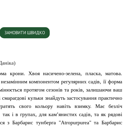
ЗАМОВИТИ ШВИДКО
Даніка)
ма крони. Хвоя насичено-зелена, пласка, матова.
 незамінним компонентом регулярних садів, її форма
змінюється протягом сезонів та років, залишаючи ваш
і смарагдові кульки знайдуть застосування практично
атять свого кольору навіть взимку. Має безліч
 так і в групах, для кам’янистих садів, та як рядові
ся з Барбарис тунберга "Atropurpurea" та Барбарис