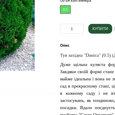
Об'єм контейнера
0.5
КУПИТИ
Опис
Туя західна "Danica" (0.5) (
Дуже щільна куляста фор
Завдяки своїй формі стане
майже ідеальна і вона не 
сад в прекрасному стані, ц
в кожному саду і не втр
застосувань, як поодиноко,
посадки. Вдало поєднуєть
тунберга "Green Ornament".