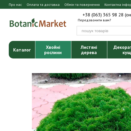
Перейти до основного контенту
Про нас
Оплата та доставка
Обмін та повернення
Контактна інфо
+38 (063) 365 98 28 (о
Передзвонити вам?
Хвойні
Листяні
Декора
Каталог
рослини
дерева
кущ