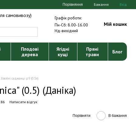
Бажання
Вхід
Порівняння
ля самовивозу)
Графік роботи:
Мій кошик
Пн-Сб: 8.00-16.00
Нд-вихідний
і
Плодові
Ягідні
Пряні
Блог
дерева
кущі
трави
Хвойні саджанці р9 (0.5л)
ica" (0.5) (Даніка)
186
Написати відгук
Порівняти
В бажання