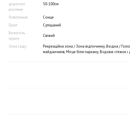
дорослої
50-100см
рослини
Освітлення
Сонце
Грунт
Супіщаний
Вологість
Свіжий
грунту
Зона саду
Рекреаційна зона / Зона відпочинку, Вхідна / Гол
майданчиків, Місце біля паркану, Вздовж стежок і 